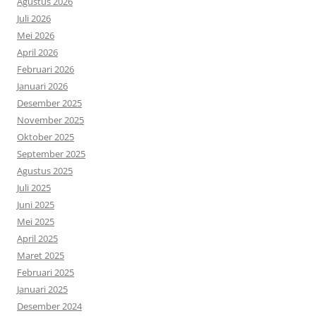
Agustus 2026
Juli 2026
Mei 2026
April 2026
Februari 2026
Januari 2026
Desember 2025
November 2025
Oktober 2025
September 2025
Agustus 2025
Juli 2025
Juni 2025
Mei 2025
April 2025
Maret 2025
Februari 2025
Januari 2025
Desember 2024