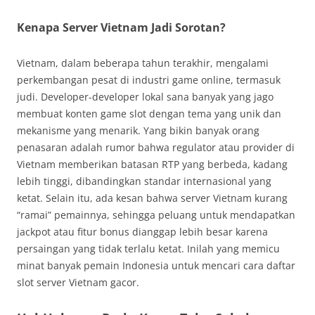
Kenapa Server Vietnam Jadi Sorotan?
Vietnam, dalam beberapa tahun terakhir, mengalami
perkembangan pesat di industri game online, termasuk
judi. Developer-developer lokal sana banyak yang jago
membuat konten game slot dengan tema yang unik dan
mekanisme yang menarik. Yang bikin banyak orang
penasaran adalah rumor bahwa regulator atau provider di
Vietnam memberikan batasan RTP yang berbeda, kadang
lebih tinggi, dibandingkan standar internasional yang
ketat. Selain itu, ada kesan bahwa server Vietnam kurang
“ramai” pemainnya, sehingga peluang untuk mendapatkan
jackpot atau fitur bonus dianggap lebih besar karena
persaingan yang tidak terlalu ketat. Inilah yang memicu
minat banyak pemain Indonesia untuk mencari cara daftar
slot server Vietnam gacor.