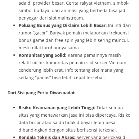
ada di provider besar. Cerita rakyat Vietnam, simbol-
simbol budaya, dan animasi yang berbeda bisa jadi
penyegar dari slot mainstream.
Peluang Bonus yang Diklaim Lebih Besar:
Ini inti dari
rumor “gacor”. Banyak pemain melaporkan frekuensi
bonus game dan free spin yang lebih sering muncul,
meski nilai taruhannya sama.
Komunitas yang Solid:
Karena pemainnya masih
relatif niche, komunitas pemain slot server Vietnam
cenderung lebih erat. Info tentang slot mana yang
sedang “panas” bisa lebih cepat tersebar.
Dari Sisi yang Perlu Diwaspadai:
Risiko Keamanan yang Lebih Tinggi:
Tidak semua
situs yang menawarkan jasa ini bisa dipercaya. Risiko
data bocor atau saldo tidak dibayar lebih besar
dibandingkan dengan situs berlisensi terkenal.
Kendala Teknis dan Akses:
Server yang berlokasi di