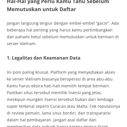
Hal-Hal yang Perlu Kamu Tahu Sebelum
Memutuskan untuk Daftar
Jangan langsung tergiur dengan embel-embel “gacor”. Ada
beberapa hal penting yang harus kamu pertimbangkan
dan pahami betul sebelum memutuskan untuk bermain di
server Vietnam.
1. Legalitas dan Keamanan Data
Ini poin paling krusial. Platform yang menyediakan akses
ke server Vietnam biasanya beroperasi di area abu-abu.
Kamu harus ekstra hati-hati memilih tempat bermain.
Pastikan situs tersebut memiliki lisensi yang jelas,
meskipun mungkin lisensi tersebut bukan dari lembaga
super terkenal seperti Curacao atau Malta. Cek reputasinya
di review pemain, lama situs berdiri, dan transparansi
dalam hal pembayaran. Jangan asal daftar dan
memberikan data pribadi hanya karena tergiur klaim