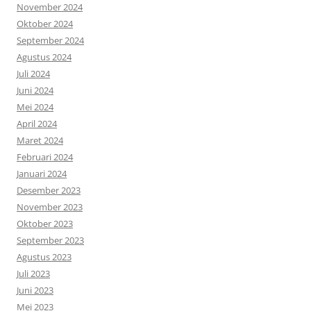
November 2024
Oktober 2024
September 2024
Agustus 2024
Juli 2024
Juni 2024
Mei 2024
April 2024
Maret 2024
Februari 2024
Januari 2024
Desember 2023
November 2023
Oktober 2023
September 2023
Agustus 2023
Juli 2023
Juni 2023
Mei 2023