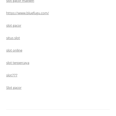
slot gacor maxwin
https://www.bluefugu.com/
slot gacor
situs slot
slot online
slot terpercaya
slot777
Slot gacor