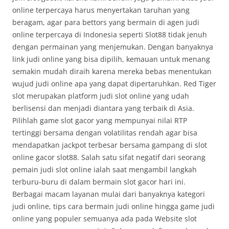
online terpercaya harus menyertakan taruhan yang
beragam, agar para bettors yang bermain di agen judi
online terpercaya di Indonesia seperti Slot88 tidak jenuh
dengan permainan yang menjemukan. Dengan banyaknya
link judi online yang bisa dipilih, kemauan untuk menang
semakin mudah diraih karena mereka bebas menentukan
wujud judi online apa yang dapat dipertaruhkan. Red Tiger
slot merupakan platform judi slot online yang udah
berlisensi dan menjadi diantara yang terbaik di Asia.
Pilihlah game slot gacor yang mempunyai nilai RTP
tertinggi bersama dengan volatilitas rendah agar bisa
mendapatkan jackpot terbesar bersama gampang di slot
online gacor slot88. Salah satu sifat negatif dari seorang
pemain judi slot online ialah saat mengambil langkah
terburu-buru di dalam bermain slot gacor hari ini.
Berbagai macam layanan mulai dari banyaknya kategori
judi online, tips cara bermain judi online hingga game judi
online yang populer semuanya ada pada Website slot