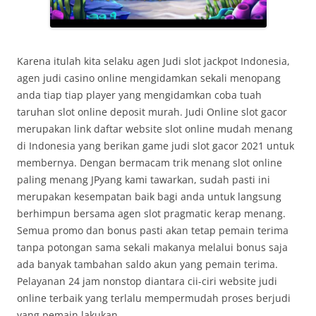
Karena itulah kita selaku agen Judi slot jackpot Indonesia,
agen judi casino online mengidamkan sekali menopang
anda tiap tiap player yang mengidamkan coba tuah
taruhan slot online deposit murah. Judi Online slot gacor
merupakan link daftar website slot online mudah menang
di Indonesia yang berikan game judi slot gacor 2021 untuk
membernya. Dengan bermacam trik menang slot online
paling menang JPyang kami tawarkan, sudah pasti ini
merupakan kesempatan baik bagi anda untuk langsung
berhimpun bersama agen slot pragmatic kerap menang.
Semua promo dan bonus pasti akan tetap pemain terima
tanpa potongan sama sekali makanya melalui bonus saja
ada banyak tambahan saldo akun yang pemain terima.
Pelayanan 24 jam nonstop diantara cii-ciri website judi
online terbaik yang terlalu mempermudah proses berjudi
yang pemain lakukan.