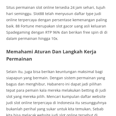
Situs permainan slot online tersedia 24 jam sehari, tujuh
hari seminggu. Slot88 telah menyusun daftar type judi
online terpercaya dengan persentase kemenangan paling
baik. 88 Fortune merupakan slot gacor uang asli keluaran
Spadegaming dengan RTP 96% dan berikan free spin di di
dalam permainan hingga 10x.
Memahami Aturan Dan Langkah Kerja
Permainan
Selain itu, juga bisa berikan keuntungan maksimal bagi
siapapun yang bermain. Dengan sistem permainan yang
bagus dan menghibur, Habanero ini dapat jadi pilihan
tepat para pemain kala mereka melakukan betting di judi
slot yang mereka pilih. Mencari kumpulan daftar website
judi slot online terpercaya di Indonesia itu sesungguhnya
bukanlah perihal yang sukar untuk kita temukan, Sebab
kita bisa melacak website judi slot online tersebut di