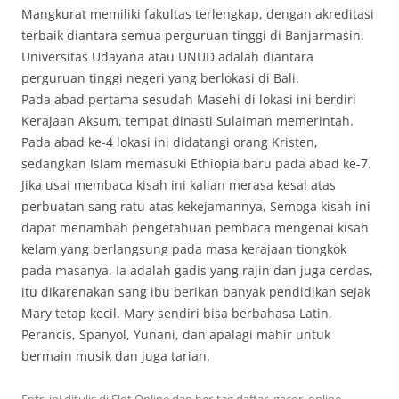
Mangkurat memiliki fakultas terlengkap, dengan akreditasi
terbaik diantara semua perguruan tinggi di Banjarmasin.
Universitas Udayana atau UNUD adalah diantara
perguruan tinggi negeri yang berlokasi di Bali.
Pada abad pertama sesudah Masehi di lokasi ini berdiri
Kerajaan Aksum, tempat dinasti Sulaiman memerintah.
Pada abad ke-4 lokasi ini didatangi orang Kristen,
sedangkan Islam memasuki Ethiopia baru pada abad ke-7.
Jika usai membaca kisah ini kalian merasa kesal atas
perbuatan sang ratu atas kekejamannya, Semoga kisah ini
dapat menambah pengetahuan pembaca mengenai kisah
kelam yang berlangsung pada masa kerajaan tiongkok
pada masanya. Ia adalah gadis yang rajin dan juga cerdas,
itu dikarenakan sang ibu berikan banyak pendidikan sejak
Mary tetap kecil. Mary sendiri bisa berbahasa Latin,
Perancis, Spanyol, Yunani, dan apalagi mahir untuk
bermain musik dan juga tarian.
Entri ini ditulis di
Slot Online
dan ber-tag
daftar
,
gacor
,
online
,