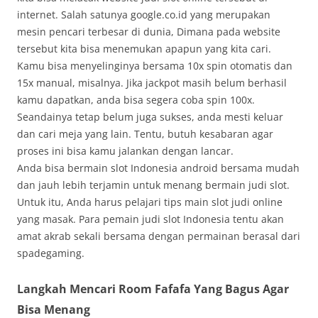
internet. Salah satunya google.co.id yang merupakan
mesin pencari terbesar di dunia, Dimana pada website
tersebut kita bisa menemukan apapun yang kita cari.
Kamu bisa menyelinginya bersama 10x spin otomatis dan
15x manual, misalnya. Jika jackpot masih belum berhasil
kamu dapatkan, anda bisa segera coba spin 100x.
Seandainya tetap belum juga sukses, anda mesti keluar
dan cari meja yang lain. Tentu, butuh kesabaran agar
proses ini bisa kamu jalankan dengan lancar.
Anda bisa bermain slot Indonesia android bersama mudah
dan jauh lebih terjamin untuk menang bermain judi slot.
Untuk itu, Anda harus pelajari tips main slot judi online
yang masak. Para pemain judi slot Indonesia tentu akan
amat akrab sekali bersama dengan permainan berasal dari
spadegaming.
Langkah Mencari Room Fafafa Yang Bagus Agar
Bisa Menang