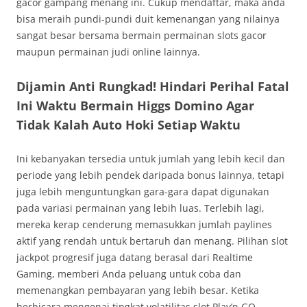
gacor gampang menang ini. Cukup mendaftar, maka anda
bisa meraih pundi-pundi duit kemenangan yang nilainya
sangat besar bersama bermain permainan slots gacor
maupun permainan judi online lainnya.
Dijamin Anti Rungkad! Hindari Perihal Fatal
Ini Waktu Bermain Higgs Domino Agar
Tidak Kalah Auto Hoki Setiap Waktu
Ini kebanyakan tersedia untuk jumlah yang lebih kecil dan
periode yang lebih pendek daripada bonus lainnya, tetapi
juga lebih menguntungkan gara-gara dapat digunakan
pada variasi permainan yang lebih luas. Terlebih lagi,
mereka kerap cenderung memasukkan jumlah paylines
aktif yang rendah untuk bertaruh dan menang. Pilihan slot
jackpot progresif juga datang berasal dari Realtime
Gaming, memberi Anda peluang untuk coba dan
memenangkan pembayaran yang lebih besar. Ketika
berbicara mengenai tingkat volatilitas slot Play’n GO,