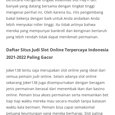
banyak yang datang bersama dengan tingkat tinggi
mengenai perihal ini. Oleh karena itu, rilis pengembang
bakal bekerja dengan baik untuk Anda andaikan Anda
lebih menyukai roller tinggi. Itu tidak artinya bahwa
mereka yang mempunyai bankroll dan keinginan bertaruh
yang lebih rendah tidak dapat menikmati permainan.
Daftar Situs Judi Slot Online Terpercaya Indonesia
2021-2022 Paling Gacor
Joker138 tentu saja merupakan slot online yang ideal dari
semua pemain judi online. Selain adanya slot online
sekarang Joker138 juga disempurnakan dengan beragam
jenis permainan berasal dari menembak ikan dan kasino
online. Pemain bisa akses permainan serta memainkan bet
tiap tiap waktu mereka mau secara mudah tanpa batasan
waktu kala bermain. Pemain bisa capai semaksimal
peluang keuntungan yang mereka berharap. Slot paling