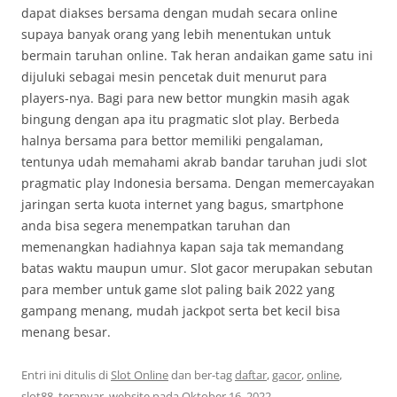
dapat diakses bersama dengan mudah secara online
supaya banyak orang yang lebih menentukan untuk
bermain taruhan online. Tak heran andaikan game satu ini
dijuluki sebagai mesin pencetak duit menurut para
players-nya. Bagi para new bettor mungkin masih agak
bingung dengan apa itu pragmatic slot play. Berbeda
halnya bersama para bettor memiliki pengalaman,
tentunya udah memahami akrab bandar taruhan judi slot
pragmatic play Indonesia bersama. Dengan memercayakan
jaringan serta kuota internet yang bagus, smartphone
anda bisa segera menempatkan taruhan dan
memenangkan hadiahnya kapan saja tak memandang
batas waktu maupun umur. Slot gacor merupakan sebutan
para member untuk game slot paling baik 2022 yang
gampang menang, mudah jackpot serta bet kecil bisa
menang besar.
Entri ini ditulis di
Slot Online
dan ber-tag
daftar
,
gacor
,
online
,
slot88
,
teranyar
,
website
pada
Oktober 16, 2022
.