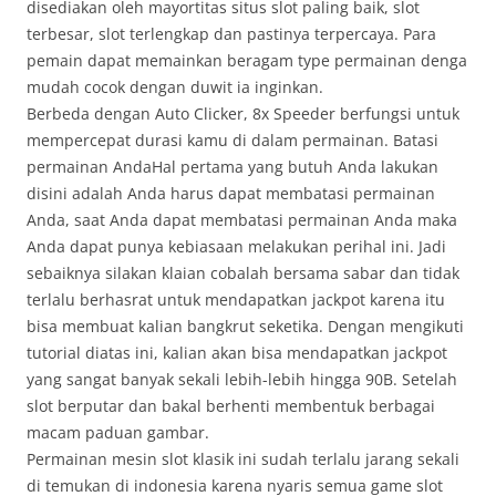
disediakan oleh mayortitas situs slot paling baik, slot
terbesar, slot terlengkap dan pastinya terpercaya. Para
pemain dapat memainkan beragam type permainan denga
mudah cocok dengan duwit ia inginkan.
Berbeda dengan Auto Clicker, 8x Speeder berfungsi untuk
mempercepat durasi kamu di dalam permainan. Batasi
permainan AndaHal pertama yang butuh Anda lakukan
disini adalah Anda harus dapat membatasi permainan
Anda, saat Anda dapat membatasi permainan Anda maka
Anda dapat punya kebiasaan melakukan perihal ini. Jadi
sebaiknya silakan klaian cobalah bersama sabar dan tidak
terlalu berhasrat untuk mendapatkan jackpot karena itu
bisa membuat kalian bangkrut seketika. Dengan mengikuti
tutorial diatas ini, kalian akan bisa mendapatkan jackpot
yang sangat banyak sekali lebih-lebih hingga 90B. Setelah
slot berputar dan bakal berhenti membentuk berbagai
macam paduan gambar.
Permainan mesin slot klasik ini sudah terlalu jarang sekali
di temukan di indonesia karena nyaris semua game slot