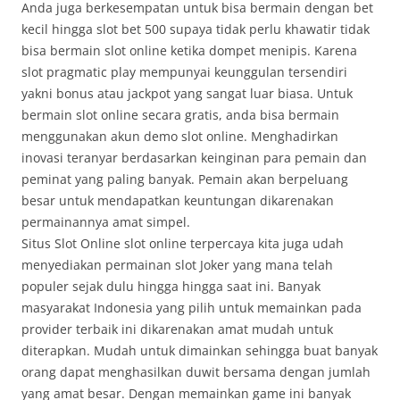
Anda juga berkesempatan untuk bisa bermain dengan bet
kecil hingga slot bet 500 supaya tidak perlu khawatir tidak
bisa bermain slot online ketika dompet menipis. Karena
slot pragmatic play mempunyai keunggulan tersendiri
yakni bonus atau jackpot yang sangat luar biasa. Untuk
bermain slot online secara gratis, anda bisa bermain
menggunakan akun demo slot online. Menghadirkan
inovasi teranyar berdasarkan keinginan para pemain dan
peminat yang paling banyak. Pemain akan berpeluang
besar untuk mendapatkan keuntungan dikarenakan
permainannya amat simpel.
Situs Slot Online slot online terpercaya kita juga udah
menyediakan permainan slot Joker yang mana telah
populer sejak dulu hingga hingga saat ini. Banyak
masyarakat Indonesia yang pilih untuk memainkan pada
provider terbaik ini dikarenakan amat mudah untuk
diterapkan. Mudah untuk dimainkan sehingga buat banyak
orang dapat menghasilkan duwit bersama dengan jumlah
yang amat besar. Dengan memainkan game ini banyak