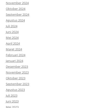
November 2024
Oktober 2024
September 2024
Agustus 2024
Juli 2024
Juni 2024
Mei 2024
April 2024
Maret 2024
Februari 2024
Januari 2024
Desember 2023
November 2023
Oktober 2023
September 2023
Agustus 2023
Juli 2023
Juni 2023
Mei 2023