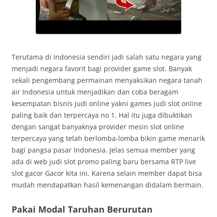
Terutama di Indonesia sendiri jadi salah satu negara yang
menjadi negara favorit bagi provider game slot. Banyak
sekali pengembang permainan menyaksikan negara tanah
air Indonesia untuk menjadikan dan coba beragam
kesempatan bisnis judi online yakni games judi slot online
paling baik dan terpercaya no 1. Hal itu juga dibuktikan
dengan sangat banyaknya provider mesin slot online
terpercaya yang telah berlomba-lomba bikin game menarik
bagi pangsa pasar Indonesia. Jelas semua member yang
ada di web judi slot promo paling baru bersama RTP live
slot gacor Gacor kita ini. Karena selain member dapat bisa
mudah mendapatkan hasil kemenangan didalam bermain.
Pakai Modal Taruhan Berurutan