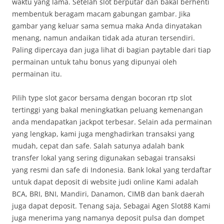
waktu yang lama. Setelah slot berputar dan bakal berhenti
membentuk beragam macam gabungan gambar. Jika
gambar yang keluar sama semua maka Anda dinyatakan
menang, namun andaikan tidak ada aturan tersendiri.
Paling dipercaya dan juga lihat di bagian paytable dari tiap
permainan untuk tahu bonus yang dipunyai oleh
permainan itu.
Pilih type slot gacor bersama dengan bocoran rtp slot
tertinggi yang bakal meningkatkan peluang kemenangan
anda mendapatkan jackpot terbesar. Selain ada permainan
yang lengkap, kami juga menghadirkan transaksi yang
mudah, cepat dan safe. Salah satunya adalah bank
transfer lokal yang sering digunakan sebagai transaksi
yang resmi dan safe di Indonesia. Bank lokal yang terdaftar
untuk dapat deposit di website judi online Kami adalah
BCA, BRI, BNI, Mandiri, Danamon, CIMB dan bank daerah
juga dapat deposit. Tenang saja, Sebagai Agen Slot88 Kami
juga menerima yang namanya deposit pulsa dan dompet