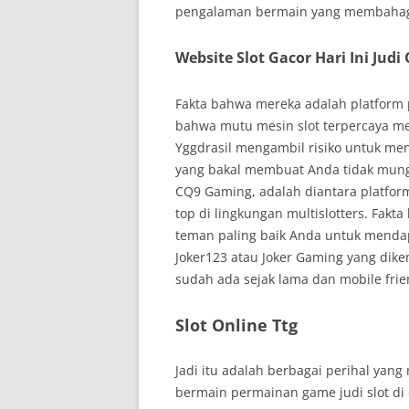
pengalaman bermain yang membahagi
Website Slot Gacor Hari Ini Judi
Fakta bahwa mereka adalah platform 
bahwa mutu mesin slot terpercaya me
Yggdrasil mengambil risiko untuk me
yang bakal membuat Anda tidak mungk
CQ9 Gaming, adalah diantara platform
top di lingkungan multislotters. Fa
teman paling baik Anda untuk mend
Joker123 atau Joker Gaming yang dike
sudah ada sejak lama dan mobile fri
Slot Online Ttg
Jadi itu adalah berbagai perihal yan
bermain permainan game judi slot di