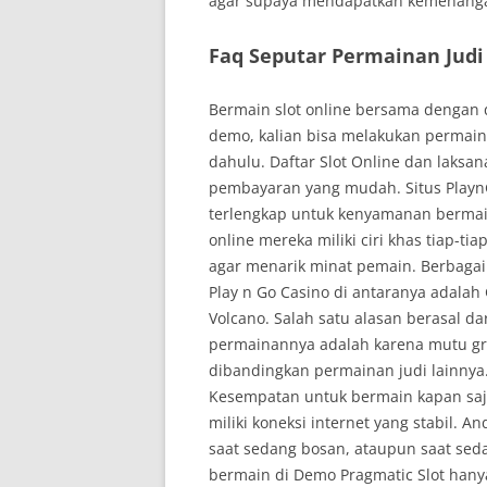
agar supaya mendapatkan kemenang
Faq Seputar Permainan Judi 
Bermain slot online bersama dengan 
demo, kalian bisa melakukan permaina
dahulu. Daftar Slot Online dan laksa
pembayaran yang mudah. Situs PlaynG
terlengkap untuk kenyamanan bermai
online mereka miliki ciri khas tiap-t
agar menarik minat pemain. Berbagai 
Play n Go Casino di antaranya adalah
Volcano. Salah satu alasan berasal d
permainannya adalah karena mutu gra
dibandingkan permainan judi lainnya
Kesempatan untuk bermain kapan saja
miliki koneksi internet yang stabil.
saat sedang bosan, ataupun saat sed
bermain di Demo Pragmatic Slot hanya