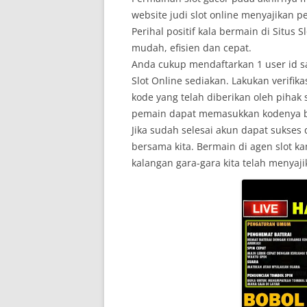
website judi slot online menyajikan 
Perihal positif kala bermain di Situs
mudah, efisien dan cepat.
Anda cukup mendaftarkan 1 user id s
Slot Online sediakan. Lakukan verifi
kode yang telah diberikan oleh pihak s
pemain dapat memasukkan kodenya ber
Jika sudah selesai akun dapat sukses
bersama kita. Bermain di agen slot 
kalangan gara-gara kita telah menya