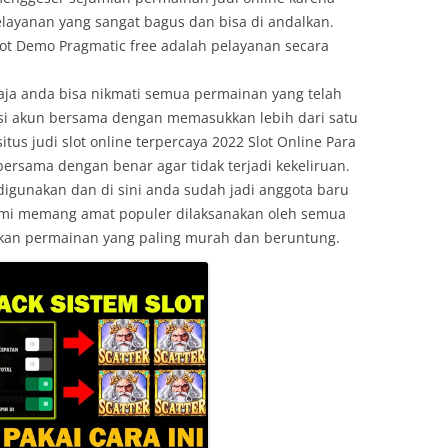
pelayanan yang sangat bagus dan bisa di andalkan.
 Slot Demo Pragmatic free adalah pelayanan secara
aja anda bisa nikmati semua permainan yang telah
kasi akun bersama dengan memasukkan lebih dari satu
itus judi slot online terpercaya 2022 Slot Online Para
sama dengan benar agar tidak terjadi kekeliruan.
 digunakan dan di sini anda sudah jadi anggota baru
kami memang amat populer dilaksanakan oleh semua
jikan permainan yang paling murah dan beruntung.