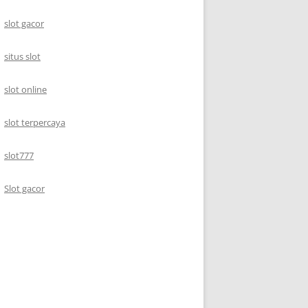
slot gacor
situs slot
slot online
slot terpercaya
slot777
Slot gacor