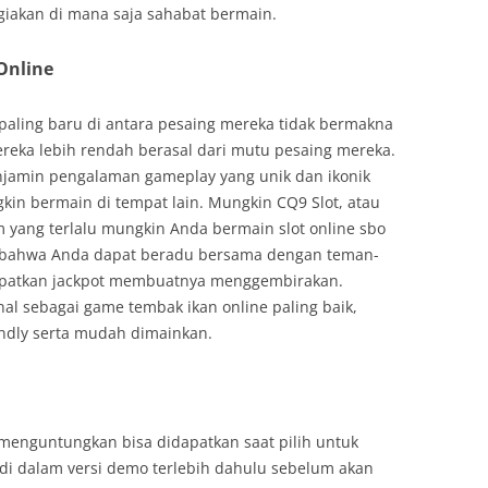
akan di mana saja sahabat bermain.
 Online
paling baru di antara pesaing mereka tidak bermakna
reka lebih rendah berasal dari mutu pesaing mereka.
njamin pengalaman gameplay yang unik dan ikonik
in bermain di tempat lain. Mungkin CQ9 Slot, atau
 yang terlalu mungkin Anda bermain slot online sbo
kta bahwa Anda dapat beradu bersama dengan teman-
apatkan jackpot membuatnya menggembirakan.
nal sebagai game tembak ikan online paling baik,
endly serta mudah dimainkan.
g menguntungkan bisa didapatkan saat pilih untuk
 di dalam versi demo terlebih dahulu sebelum akan