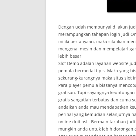
Dengan udah mempunyai di akun Judi
merampungkan tahapan login Judi Onl
miliki pertanyaan, maka silahkan mengh
mengenal mesin dan mempelajari gam
lebih besar.
Slot Demo adalah layanan website jud
pemula bermodal tipis. Maka yang b
sekurang-kurangnya maka situs slot in
Para player pemula biasanya mencoba
gratisan. Tapi sayangnya keuntungan 
gratis sangatlah terbatas dan cuma 
andaikan anda mau mendapatkan keun
perihal yang kemudian selanjutnya 
online duit asli. Bermain taruhan ju
mungkin anda untuk lebih dorongan da