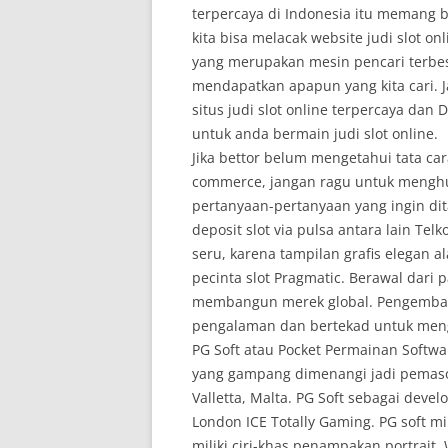
terpercaya di Indonesia itu memang b
kita bisa melacak website judi slot onl
yang merupakan mesin pencari terbesa
mendapatkan apapun yang kita cari. J
situs judi slot online terpercaya dan 
untuk anda bermain judi slot online.
Jika bettor belum mengetahui tata c
commerce, jangan ragu untuk mengh
pertanyaan-pertanyaan yang ingin d
deposit slot via pulsa antara lain Telko
seru, karena tampilan grafis elegan a
pecinta slot Pragmatic. Berawal dari 
membangun merek global. Pengembang 
pengalaman dan bertekad untuk menga
PG Soft atau Pocket Permainan Softwar
yang gampang dimenangi jadi pemaso
Valletta, Malta. PG Soft sebagai devel
London ICE Totally Gaming. PG soft mi
miliki ciri-khas penampakan portrait. 