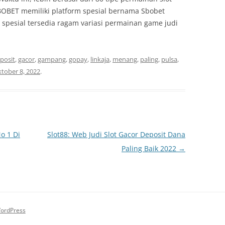
SBOBET memiliki platform spesial bernama Sbobet
pesial tersedia ragam variasi permainan game judi
posit
,
gacor
,
gampang
,
gopay
,
linkaja
,
menang
,
paling
,
pulsa
,
tober 8, 2022
.
o 1 Di
Slot88: Web Judi Slot Gacor Deposit Dana
Paling Baik 2022
→
ordPress