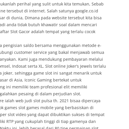
ukanlah perihal yang sulit untuk kita temukan, Sebab
ine tersebut di internet. Salah satunya google.co.id
r di dunia, Dimana pada website tersebut kita bisa
adi anda tidak butuh khawatir soal dalam mencari
Daftar Slot Gacor adalah tempat yang terlalu cocok
ara pengisian saldo bersama menggunakan metode e-
ubungi customer service yang bakal menjawab semua
itanyakan. Kami juga mendukung pembayaran melalui
msel, Indosat serta XL. Slot online Joker’s Jewels terlalu
la joker, sehingga game slot ini sangat menarik untuk
pasar di Asia, Iconic Gaming bertekat untuk
ini memiliki team profesional elit memiliki
lahkan pesaing di dalam perjudian slot.
e ialah web judi slot pulsa th. 2021 bisaa dipercaya
k games slot games mobile yang berbasiskan di
oper slot video yang dapat dibuktikan sukses di tempat
liki RTP yang cukuplah tinggi di tiap gamenya dan
Waktu ini, lebih berasal dari 80 tipe permainan slot