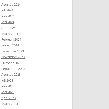
Agustus 2024
Juli 2024
Juni 2024
Mei 2024
April 2024
Maret 2024
Februari 2024
Januari 2024
Desember 2023
November 2023
Oktober 2023
September 2023
Agustus 2023
Juli 2023
Juni 2023
Mei 2023
April 2023
Maret 2023