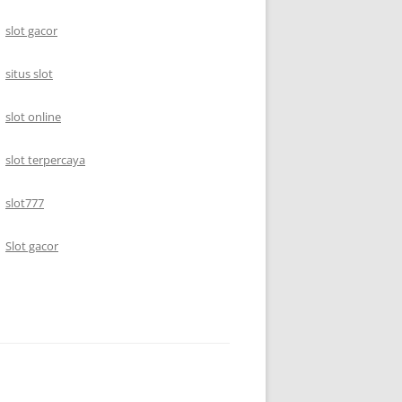
slot gacor
situs slot
slot online
slot terpercaya
slot777
Slot gacor