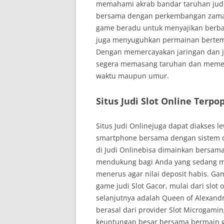
memahami akrab bandar taruhan judi 
bersama dengan perkembangan zaman
game beradu untuk menyajikan berbag
juga menyuguhkan permainan bertem
Dengan memercayakan jaringan dan j
segera memasang taruhan dan memen
waktu maupun umur.
Situs Judi Slot Online Terpo
Situs Judi Onlinejuga dapat diakses l
smartphone bersama dengan sistem o
di Judi Onlinebisa dimainkan bersama d
mendukung bagi Anda yang sedang mem
menerus agar nilai deposit habis. Gam
game judi Slot Gacor, mulai dari slot o
selanjutnya adalah Queen of Alexandri
berasal dari provider Slot Microgam
keuntungan besar bersama bermain g