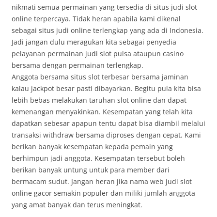
nikmati semua permainan yang tersedia di situs judi slot
online terpercaya. Tidak heran apabila kami dikenal
sebagai situs judi online terlengkap yang ada di Indonesia.
Jadi jangan dulu meragukan kita sebagai penyedia
pelayanan permainan judi slot pulsa ataupun casino
bersama dengan permainan terlengkap.
Anggota bersama situs slot terbesar bersama jaminan
kalau jackpot besar pasti dibayarkan. Begitu pula kita bisa
lebih bebas melakukan taruhan slot online dan dapat
kemenangan menyakinkan. Kesempatan yang telah kita
dapatkan sebesar apapun tentu dapat bisa diambil melalui
transaksi withdraw bersama diproses dengan cepat. Kami
berikan banyak kesempatan kepada pemain yang
berhimpun jadi anggota. Kesempatan tersebut boleh
berikan banyak untung untuk para member dari
bermacam sudut. Jangan heran jika nama web judi slot
online gacor semakin populer dan miliki jumlah anggota
yang amat banyak dan terus meningkat.