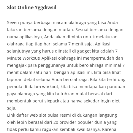
Slot Online Yggdrasil
Seven punya berbagai macam olahraga yang bisa Anda
lakukan bersama dengan mudah. Sesuai bersama dengan
nama aplikasinya, Anda akan diminta untuk melakukan
olahraga tiap tiap hari selama 7 menit saja. Aplikasi
selanjutnya yang harus diinstall di gadget kita adalah 7
Minute Workout! Aplikasi olahraga ini mempermudah dan
mengajak para penggunanya untuk berolahraga minimal 7
menit dalam satu hari. Dengan aplikasi ini, kita bisa lihat
laporan detail selama Anda berolahraga. Bila kita terhitung
pemula di dalam workout, kita bisa mendapatkan panduan
gaya olahraga yang kita butuhkan mulai berasal dari
membentuk perut sixpack atau hanya sekedar ingin diet
saja.
Link daftar web slot pulsa resmi di dukungan langsung
oleh lebih berasal dari 20 provider populer dunia yang
tidak perlu kamu ragukan kembali kwalitasnya. Karena