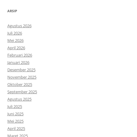
ARSIP
Agustus 2026
Juli 2026
Mei 2026
April 2026
Februari 2026
Januari 2026
Desember 2025
November 2025
Oktober 2025
September 2025
Agustus 2025
Juli 2025
Juni 2025
Mei 2025
April 2025
Maret 2025