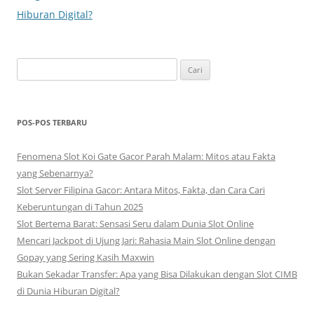
Hiburan Digital?
Cari
untuk:
POS-POS TERBARU
Fenomena Slot Koi Gate Gacor Parah Malam: Mitos atau Fakta
yang Sebenarnya?
Slot Server Filipina Gacor: Antara Mitos, Fakta, dan Cara Cari
Keberuntungan di Tahun 2025
Slot Bertema Barat: Sensasi Seru dalam Dunia Slot Online
Mencari Jackpot di Ujung Jari: Rahasia Main Slot Online dengan
Gopay yang Sering Kasih Maxwin
Bukan Sekadar Transfer: Apa yang Bisa Dilakukan dengan Slot CIMB
di Dunia Hiburan Digital?