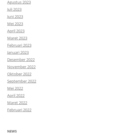
Agustus 2023
Juli 2023
Juni 2023
Mei 2023
April 2023
Maret 2023
Februari 2023
Januari 2023
Desember 2022
November 2022
Oktober 2022
September 2022
Mei 2022
April 2022
Maret 2022
Februari 2022
NEWS