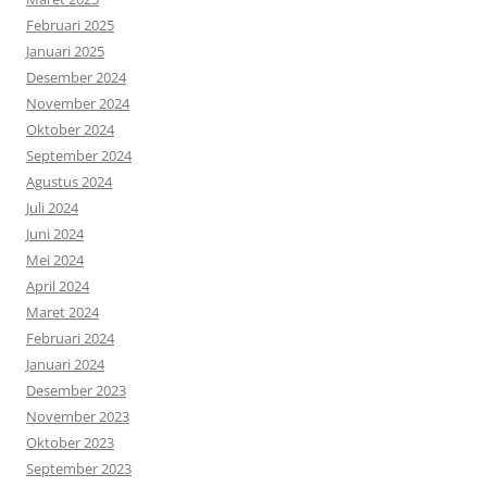
Februari 2025
Januari 2025
Desember 2024
November 2024
Oktober 2024
September 2024
Agustus 2024
Juli 2024
Juni 2024
Mei 2024
April 2024
Maret 2024
Februari 2024
Januari 2024
Desember 2023
November 2023
Oktober 2023
September 2023