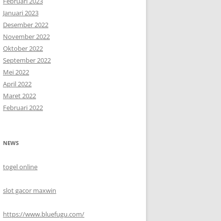
Februari 2023
Januari 2023
Desember 2022
November 2022
Oktober 2022
September 2022
Mei 2022
April 2022
Maret 2022
Februari 2022
NEWS
togel online
slot gacor maxwin
https://www.bluefugu.com/