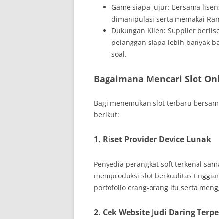
Game siapa Jujur: Bersama lisens
dimanipulasi serta memakai Ran
Dukungan Klien: Supplier berli
pelanggan siapa lebih banyak b
soal.
Bagaimana Mencari Slot Onl
Bagi menemukan slot terbaru bersama
berikut:
1. Riset Provider Device Lunak
Penyedia perangkat soft terkenal sam
memproduksi slot berkualitas tinggia
portofolio orang-orang itu serta mengg
2. Cek Website Judi Daring Terp