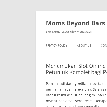
Langsung
ke
isi
Moms Beyond Bars
Slot Demo Extra Juicy Megaways
PRIVACY POLICY
ABOUT US
CON
Menemukan Slot Online 
Petunjuk Komplet bagi 
Pemain judi daring ketika ini bertam
permainan apa mereka play. Salah sat
lisensi resmi asal supplier gim. Inte
newest bersama lisensi resmi, kenapa
gacor siapa presisi guna menaikkan