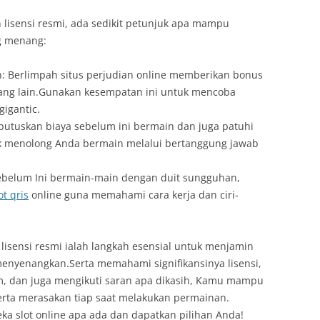
n lisensi resmi, ada sedikit petunjuk apa mampu
g menang:
: Berlimpah situs perjudian online memberikan bonus
yang lain.Gunakan kesempatan ini untuk mencoba
gigantic.
putuskan biaya sebelum ini bermain dan juga patuhi
ak menolong Anda bermain melalui bertanggung jawab
ebelum Ini bermain-main dengan duit sungguhan,
ot qris
online guna memahami cara kerja dan ciri-
 lisensi resmi ialah langkah esensial untuk menjamin
menyenangkan.Serta memahami signifikansinya lisensi,
im, dan juga mengikuti saran apa dikasih, Kamu mampu
rta merasakan tiap saat melakukan permainan.
ka slot online apa ada dan dapatkan pilihan Anda!