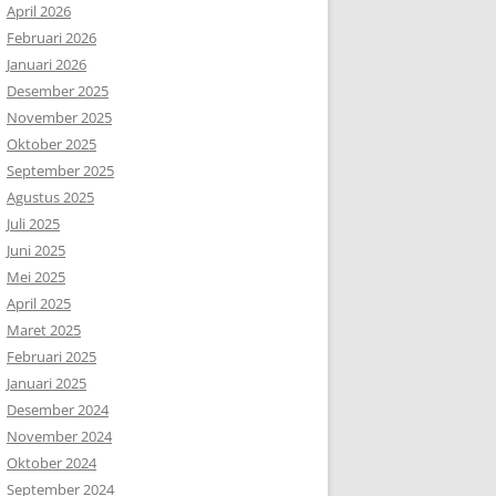
April 2026
Februari 2026
Januari 2026
Desember 2025
November 2025
Oktober 2025
September 2025
Agustus 2025
Juli 2025
Juni 2025
Mei 2025
April 2025
Maret 2025
Februari 2025
Januari 2025
Desember 2024
November 2024
Oktober 2024
September 2024