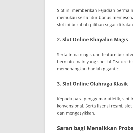
Slot ini memberikan kejadian berma
memukau serta fitur bonus memesona.
slot ini berubah pilihan segar di kala
2. Slot Online Khayalan Magis
Serta tema magis dan feature berinte
bermain-main yang spesial.Feature 
memenangkan hadiah gigantic.
3. Slot Online Olahraga Klasik
Kepada para penggemar atletik, slot 
konvensional. Serta lisensi resmi, slo
dan mengasyikkan.
Saran bagi Menaikkan Probab