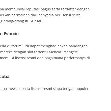
iapa mempunyai reputasi bagus serta terdaftar dengan
merkan permainan dari penyedia berlisensi serta
g orang-orang itu kuasai.
an Pemain
beda di forum judi dapat menghadiahkan pandangan
mereka dengan slot tertentu.Mencari mengerti
 memiliki lisensi resmi dan bagaimana performanya di
icoba
acor newest serta lisensi resmi siapa tengah populer