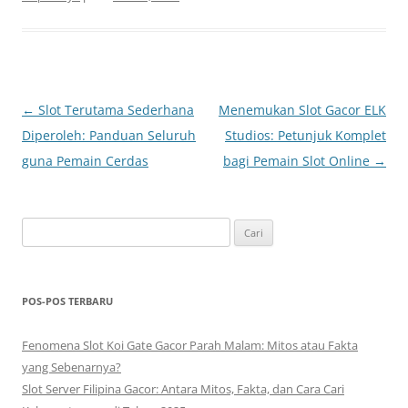
Navigasi
←
Slot Terutama Sederhana
Menemukan Slot Gacor ELK
Tulisan
Diperoleh: Panduan Seluruh
Studios: Petunjuk Komplet
guna Pemain Cerdas
bagi Pemain Slot Online
→
Cari
untuk:
POS-POS TERBARU
Fenomena Slot Koi Gate Gacor Parah Malam: Mitos atau Fakta
yang Sebenarnya?
Slot Server Filipina Gacor: Antara Mitos, Fakta, dan Cara Cari