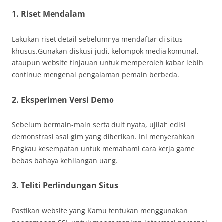
1. Riset Mendalam
Lakukan riset detail sebelumnya mendaftar di situs
khusus.Gunakan diskusi judi, kelompok media komunal,
ataupun website tinjauan untuk memperoleh kabar lebih
continue mengenai pengalaman pemain berbeda.
2. Eksperimen Versi Demo
Sebelum bermain-main serta duit nyata, ujilah edisi
demonstrasi asal gim yang diberikan. Ini menyerahkan
Engkau kesempatan untuk memahami cara kerja game
bebas bahaya kehilangan uang.
3. Teliti Perlindungan Situs
Pastikan website yang Kamu tentukan menggunakan