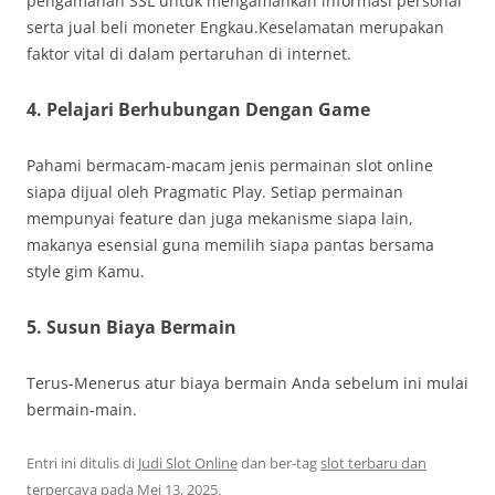
pengamanan SSL untuk mengamankan informasi personal
serta jual beli moneter Engkau.Keselamatan merupakan
faktor vital di dalam pertaruhan di internet.
4. Pelajari Berhubungan Dengan Game
Pahami bermacam-macam jenis permainan slot online
siapa dijual oleh Pragmatic Play. Setiap permainan
mempunyai feature dan juga mekanisme siapa lain,
makanya esensial guna memilih siapa pantas bersama
style gim Kamu.
5. Susun Biaya Bermain
Terus-Menerus atur biaya bermain Anda sebelum ini mulai
bermain-main.
Entri ini ditulis di
Judi Slot Online
dan ber-tag
slot terbaru dan
terpercaya
pada
Mei 13, 2025
.