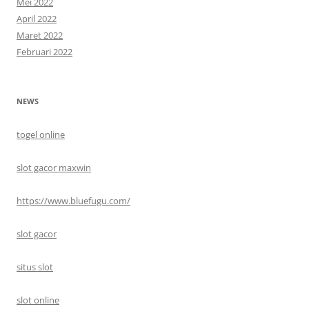
Mei 2022
April 2022
Maret 2022
Februari 2022
NEWS
togel online
slot gacor maxwin
https://www.bluefugu.com/
slot gacor
situs slot
slot online