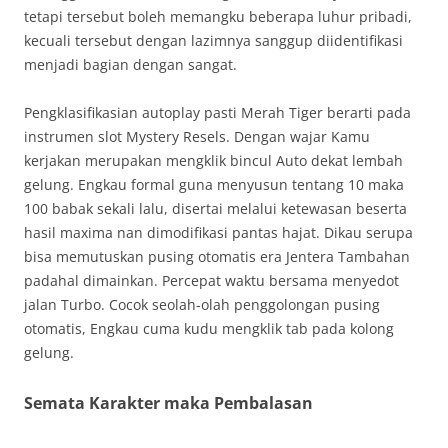
tetapi tersebut boleh memangku beberapa luhur pribadi,
kecuali tersebut dengan lazimnya sanggup diidentifikasi
menjadi bagian dengan sangat.
Pengklasifikasian autoplay pasti Merah Tiger berarti pada
instrumen slot Mystery Resels. Dengan wajar Kamu
kerjakan merupakan mengklik bincul Auto dekat lembah
gelung. Engkau formal guna menyusun tentang 10 maka
100 babak sekali lalu, disertai melalui ketewasan beserta
hasil maxima nan dimodifikasi pantas hajat. Dikau serupa
bisa memutuskan pusing otomatis era Jentera Tambahan
padahal dimainkan. Percepat waktu bersama menyedot
jalan Turbo. Cocok seolah-olah penggolongan pusing
otomatis, Engkau cuma kudu mengklik tab pada kolong
gelung.
Semata Karakter maka Pembalasan