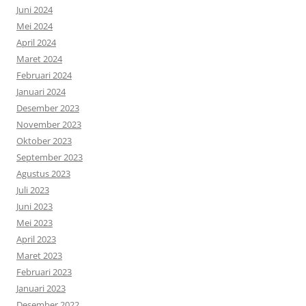
Juni 2024
Mei 2024
April 2024
Maret 2024
Februari 2024
Januari 2024
Desember 2023
November 2023
Oktober 2023
September 2023
Agustus 2023
Juli 2023
Juni 2023
Mei 2023
April 2023
Maret 2023
Februari 2023
Januari 2023
Desember 2022