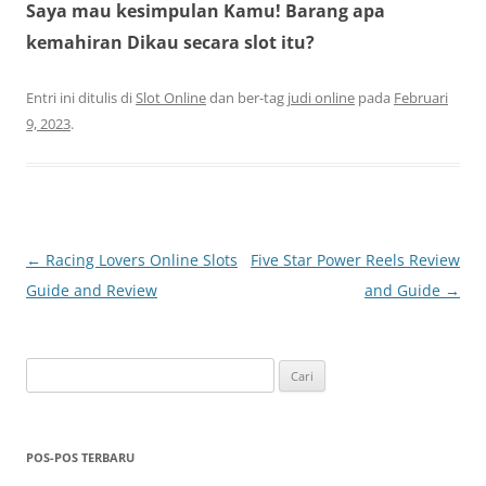
Saya mau kesimpulan Kamu! Barang apa
kemahiran Dikau secara slot itu?
Entri ini ditulis di
Slot Online
dan ber-tag
judi online
pada
Februari
9, 2023
.
Navigasi
←
Racing Lovers Online Slots
Five Star Power Reels Review
Tulisan
Guide and Review
and Guide
→
Cari
untuk:
POS-POS TERBARU