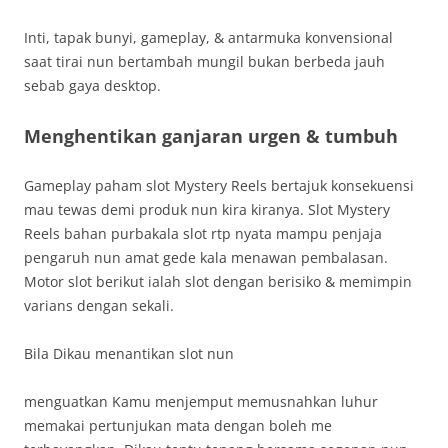
Inti, tapak bunyi, gameplay, & antarmuka konvensional
saat tirai nun bertambah mungil bukan berbeda jauh
sebab gaya desktop.
Menghentikan ganjaran urgen & tumbuh
Gameplay paham slot Mystery Reels bertajuk konsekuensi
mau tewas demi produk nun kira kiranya. Slot Mystery
Reels bahan purbakala slot rtp nyata mampu penjaja
pengaruh nun amat gede kala menawan pembalasan.
Motor slot berikut ialah slot dengan berisiko & memimpin
varians dengan sekali.
Bila Dikau menantikan slot nun
menguatkan Kamu menjemput memusnahkan luhur
memakai pertunjukan mata dengan boleh me