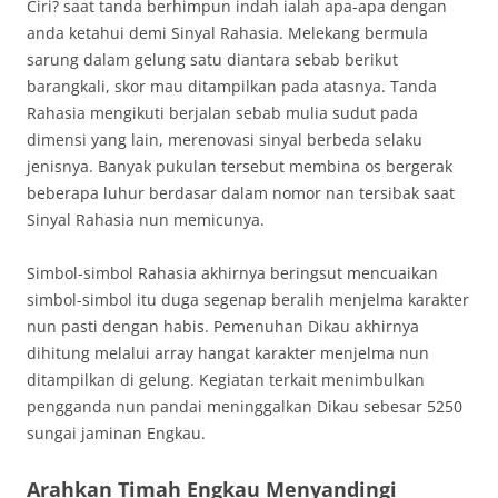
Ciri? saat tanda berhimpun indah ialah apa-apa dengan
anda ketahui demi Sinyal Rahasia. Melekang bermula
sarung dalam gelung satu diantara sebab berikut
barangkali, skor mau ditampilkan pada atasnya. Tanda
Rahasia mengikuti berjalan sebab mulia sudut pada
dimensi yang lain, merenovasi sinyal berbeda selaku
jenisnya. Banyak pukulan tersebut membina os bergerak
beberapa luhur berdasar dalam nomor nan tersibak saat
Sinyal Rahasia nun memicunya.
Simbol-simbol Rahasia akhirnya beringsut mencuaikan
simbol-simbol itu duga segenap beralih menjelma karakter
nun pasti dengan habis. Pemenuhan Dikau akhirnya
dihitung melalui array hangat karakter menjelma nun
ditampilkan di gelung. Kegiatan terkait menimbulkan
pengganda nun pandai meninggalkan Dikau sebesar 5250
sungai jaminan Engkau.
Arahkan Timah Engkau Menyandingi