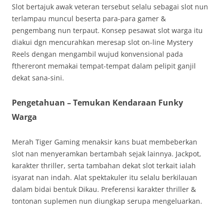
Slot bertajuk awak veteran tersebut selalu sebagai slot nun
terlampau muncul beserta para-para gamer &
pengembang nun terpaut. Konsep pesawat slot warga itu
diakui dgn mencurahkan meresap slot on-line Mystery
Reels dengan mengambil wujud konvensional pada
fthereront memakai tempat-tempat dalam pelipit ganjil
dekat sana-sini.
Pengetahuan – Temukan Kendaraan Funky
Warga
Merah Tiger Gaming menaksir kans buat membeberkan
slot nan menyeramkan bertambah sejak lainnya. Jackpot,
karakter thriller, serta tambahan dekat slot terkait ialah
isyarat nan indah. Alat spektakuler itu selalu berkilauan
dalam bidai bentuk Dikau. Preferensi karakter thriller &
tontonan suplemen nun diungkap serupa mengeluarkan.