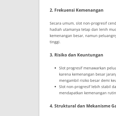
2. Frekuensi Kemenangan
Secara umum, slot non-progresif ce
hadiah utamanya tetap dan lenih mu
kemenangan besar, namun peluangnya
tinggi.
3. Risiko dan Keuntungan
Slot progresif menawarkan pelua
karena kemenangan besar jarang
mengambil risiko besar demi keu
Slot non-progresif lebih stabil 
mendapatkan kemenangan rutin 
4. Struktural dan Mekanisme 