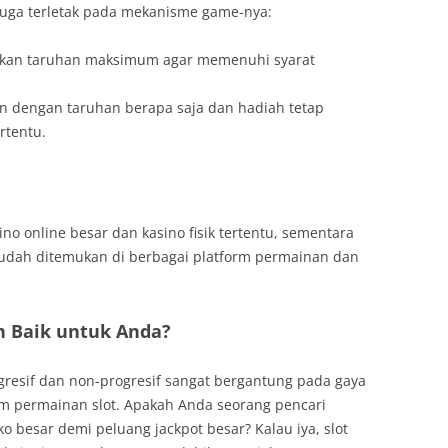
juga terletak pada mekanisme game-nya:
lukan taruhan maksimum agar memenuhi syarat
an dengan taruhan berapa saja dan hadiah tetap
rtentu.
ino online besar dan kasino fisik tertentu, sementara
mudah ditemukan di berbagai platform permainan dan
h Baik untuk Anda?
ogresif dan non-progresif sangat bergantung pada gaya
m permainan slot. Apakah Anda seorang pencari
o besar demi peluang jackpot besar? Kalau iya, slot