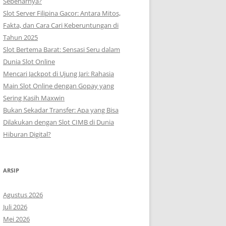
Sebenarnya?
Slot Server Filipina Gacor: Antara Mitos,
Fakta, dan Cara Cari Keberuntungan di
Tahun 2025
Slot Bertema Barat: Sensasi Seru dalam
Dunia Slot Online
Mencari Jackpot di Ujung Jari: Rahasia
Main Slot Online dengan Gopay yang
Sering Kasih Maxwin
Bukan Sekadar Transfer: Apa yang Bisa
Dilakukan dengan Slot CIMB di Dunia
Hiburan Digital?
ARSIP
Agustus 2026
Juli 2026
Mei 2026