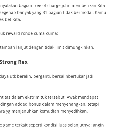
nyalakan bagian free of charge john memberikan Kita
ya segenap banyak yang 31 bagian tidak bermodal. Kamu
s bet Kita.
uk reward ronde cuma-cuma:
ambah lanjut dengan tidak limit dimungkinkan.
 Strong Rex
ya utk beralih, berganti, bersalinbertukar jadi
ntitas dalam ekstrim tuk tersebut. Awak mendapat
ndingan added bonus dalam menyenangkan, tetapi
ara yg menjenuhkan kemudian menyedihkan.
ame terkait seperti kondisi luas selanjutnya: angin