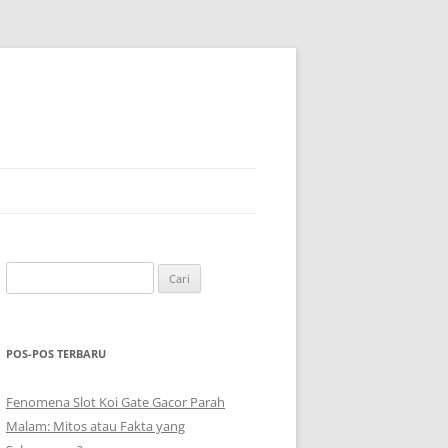
Cari
untuk:
POS-POS TERBARU
Fenomena Slot Koi Gate Gacor Parah
Malam: Mitos atau Fakta yang