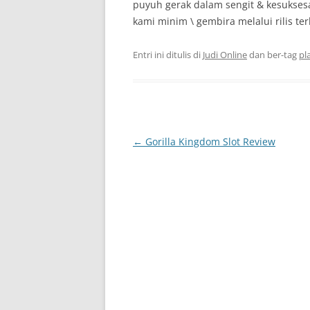
puyuh gerak dalam sengit & kesukses
kami minim \ gembira melalui rilis terk
Entri ini ditulis di
Judi Online
dan ber-tag
pl
Navigasi
←
Gorilla Kingdom Slot Review
Tulisan