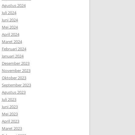
Agustus 2024
Juli 2024
Juni 2024
Mei 2024
April 2024
Maret 2024
Februari 2024
Januari 2024
Desember 2023
November 2023
Oktober 2023
September 2023
Agustus 2023
Juli 2023
Juni 2023
Mei 2023
April 2023
Maret 2023