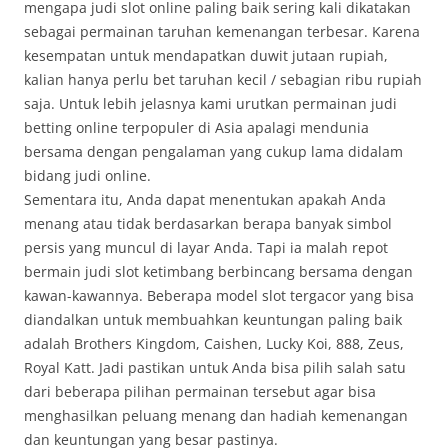
mengapa judi slot online paling baik sering kali dikatakan
sebagai permainan taruhan kemenangan terbesar. Karena
kesempatan untuk mendapatkan duwit jutaan rupiah,
kalian hanya perlu bet taruhan kecil / sebagian ribu rupiah
saja. Untuk lebih jelasnya kami urutkan permainan judi
betting online terpopuler di Asia apalagi mendunia
bersama dengan pengalaman yang cukup lama didalam
bidang judi online.
Sementara itu, Anda dapat menentukan apakah Anda
menang atau tidak berdasarkan berapa banyak simbol
persis yang muncul di layar Anda. Tapi ia malah repot
bermain judi slot ketimbang berbincang bersama dengan
kawan-kawannya. Beberapa model slot tergacor yang bisa
diandalkan untuk membuahkan keuntungan paling baik
adalah Brothers Kingdom, Caishen, Lucky Koi, 888, Zeus,
Royal Katt. Jadi pastikan untuk Anda bisa pilih salah satu
dari beberapa pilihan permainan tersebut agar bisa
menghasilkan peluang menang dan hadiah kemenangan
dan keuntungan yang besar pastinya.