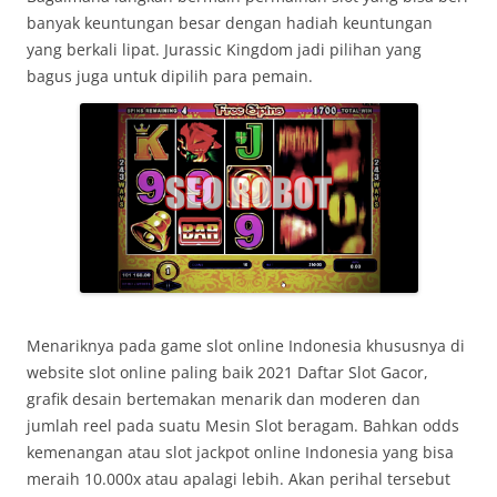
banyak keuntungan besar dengan hadiah keuntungan
yang berkali lipat. Jurassic Kingdom jadi pilihan yang
bagus juga untuk dipilih para pemain.
Menariknya pada game slot online Indonesia khususnya di
website slot online paling baik 2021 Daftar Slot Gacor,
grafik desain bertemakan menarik dan moderen dan
jumlah reel pada suatu Mesin Slot beragam. Bahkan odds
kemenangan atau slot jackpot online Indonesia yang bisa
meraih 10.000x atau apalagi lebih. Akan perihal tersebut