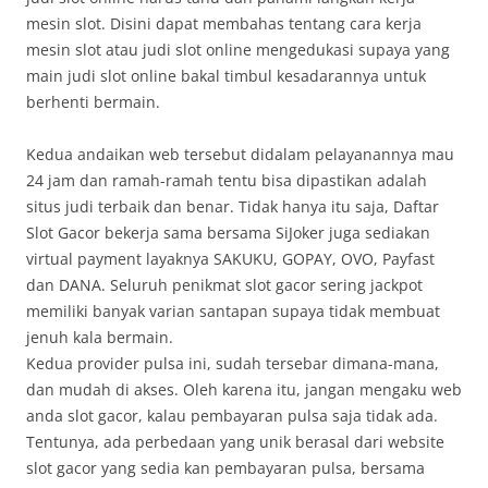
mesin slot. Disini dapat membahas tentang cara kerja
mesin slot atau judi slot online mengedukasi supaya yang
main judi slot online bakal timbul kesadarannya untuk
berhenti bermain.
Kedua andaikan web tersebut didalam pelayanannya mau
24 jam dan ramah-ramah tentu bisa dipastikan adalah
situs judi terbaik dan benar. Tidak hanya itu saja, Daftar
Slot Gacor bekerja sama bersama SiJoker juga sediakan
virtual payment layaknya SAKUKU, GOPAY, OVO, Payfast
dan DANA. Seluruh penikmat slot gacor sering jackpot
memiliki banyak varian santapan supaya tidak membuat
jenuh kala bermain.
Kedua provider pulsa ini, sudah tersebar dimana-mana,
dan mudah di akses. Oleh karena itu, jangan mengaku web
anda slot gacor, kalau pembayaran pulsa saja tidak ada.
Tentunya, ada perbedaan yang unik berasal dari website
slot gacor yang sedia kan pembayaran pulsa, bersama