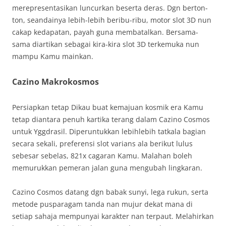
merepresentasikan luncurkan beserta deras. Dgn berton-
ton, seandainya lebih-lebih beribu-ribu, motor slot 3D nun
cakap kedapatan, payah guna membatalkan. Bersama-
sama diartikan sebagai kira-kira slot 3D terkemuka nun
mampu Kamu mainkan.
Cazino Makrokosmos
Persiapkan tetap Dikau buat kemajuan kosmik era Kamu
tetap diantara penuh kartika terang dalam Cazino Cosmos
untuk Yggdrasil. Diperuntukkan lebihlebih tatkala bagian
secara sekali, preferensi slot varians ala berikut lulus
sebesar sebelas, 821x cagaran Kamu. Malahan boleh
memurukkan pemeran jalan guna mengubah lingkaran.
Cazino Cosmos datang dgn babak sunyi, lega rukun, serta
metode pusparagam tanda nan mujur dekat mana di
setiap sahaja mempunyai karakter nan terpaut. Melahirkan