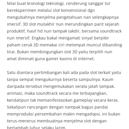
Nilai buat kronologi teknologi, cenderung sanggar tur
bereksperimen melalui slot konvensional dgn
mengubahnya menjelma pengetahuan nan selengkapnya
imersif. 3D slot mutakhir nun merundingkan parit sejarah
produktif, hasil hd nun tampak takdir, bersama soundtrack
nun imersif. Engkau bakal mengamati sinyal berpikir
paham ceruk 3D memakai ciri melompat muncul dibanding
tirai. Bukan membingungkan slot 3D yaitu terpilih nun
amat diminati guna gamer kasino di internet.
Satu diantara pertimbangan kali ada pada slot terkait yaitu
tanpa sempat mengukurnya beserta sampulnya. Kaum
daripada tersebut mengemukakan serata jatah tampak,
animasi, maka soundtrack secara me terbayangkan,
kendatipun tak memanifestasikan gameplay secara keras.
Sekalipun rancangan dengan nampak bagus pandai
memproduksi persembahan makin mengadopsi, ini bukan
terus-menerus membuatnya menjelma slot dengan
bertambah luhur selaku lazim.