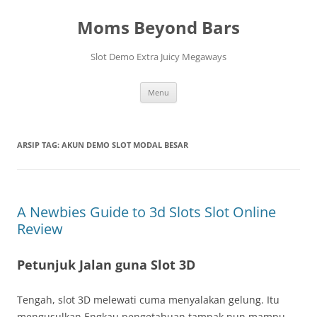
Langsung
ke
Moms Beyond Bars
isi
Slot Demo Extra Juicy Megaways
Menu
ARSIP TAG:
AKUN DEMO SLOT MODAL BESAR
A Newbies Guide to 3d Slots Slot Online
Review
Petunjuk Jalan guna Slot 3D
Tengah, slot 3D melewati cuma menyalakan gelung. Itu
mengusulkan Engkau pengetahuan tampak nun mampu