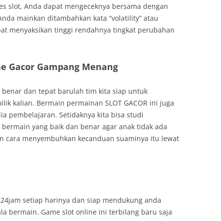
mes slot, Anda dapat mengeceknya bersama dengan
nda mainkan ditambahkan kata “volatility” atau
pat menyaksikan tinggi rendahnya tingkat perubahan
nline Gacor Gampang Menang
 benar dan tepat barulah tim kita siap untuk
ilik kalian. Bermain permainan SLOT GACOR ini juga
a pembelajaran. Setidaknya kita bisa studi
 bermain yang baik dan benar agar anak tidak ada
an cara menyembuhkan kecanduan suaminya itu lewat
a 24jam setiap harinya dan siap mendukung anda
a bermain. Game slot online ini terbilang baru saja