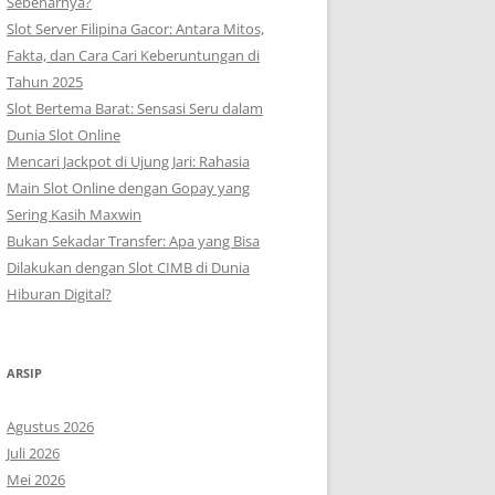
Sebenarnya?
Slot Server Filipina Gacor: Antara Mitos,
Fakta, dan Cara Cari Keberuntungan di
Tahun 2025
Slot Bertema Barat: Sensasi Seru dalam
Dunia Slot Online
Mencari Jackpot di Ujung Jari: Rahasia
Main Slot Online dengan Gopay yang
Sering Kasih Maxwin
Bukan Sekadar Transfer: Apa yang Bisa
Dilakukan dengan Slot CIMB di Dunia
Hiburan Digital?
ARSIP
Agustus 2026
Juli 2026
Mei 2026