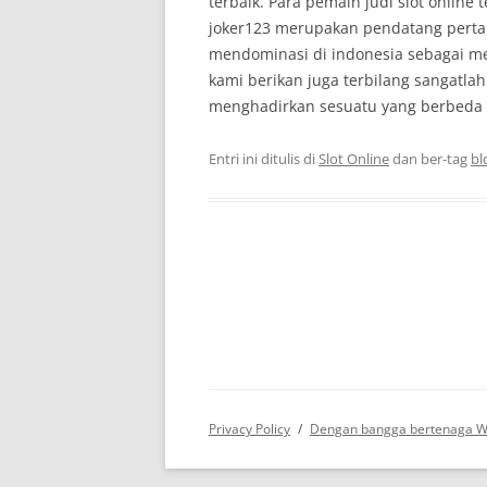
terbaik. Para pemain judi slot online
joker123 merupakan pendatang pertama
mendominasi di indonesia sebagai mes
kami berikan juga terbilang sangatl
menghadirkan sesuatu yang berbeda da
Entri ini ditulis di
Slot Online
dan ber-tag
bl
Privacy Policy
Dengan bangga bertenaga W