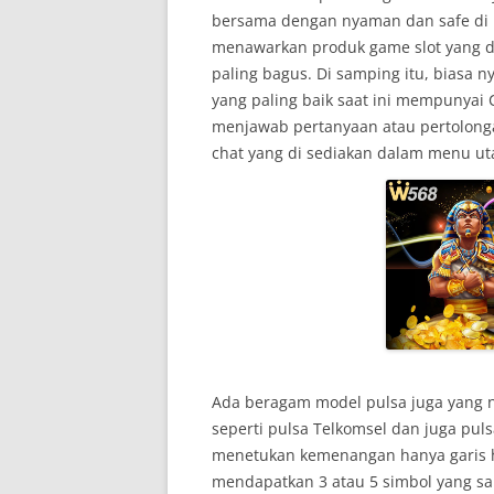
bersama dengan nyaman dan safe di 
menawarkan produk game slot yang
paling bagus. Di samping itu, biasa n
yang paling baik saat ini mempunyai
menjawab pertanyaan atau pertolonga
chat yang di sediakan dalam menu u
Ada beragam model pulsa juga yang n
seperti pulsa Telkomsel dan juga pulsa
menetukan kemenangan hanya garis ho
mendapatkan 3 atau 5 simbol yang s