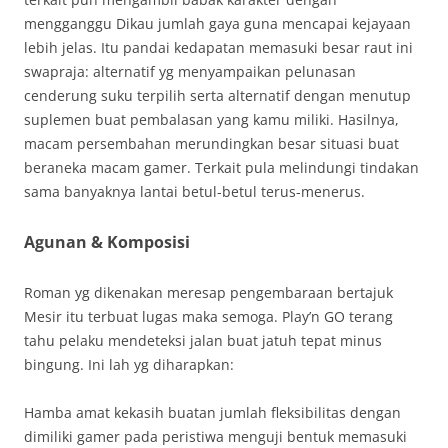
mengganggu Dikau jumlah gaya guna mencapai kejayaan
lebih jelas. Itu pandai kedapatan memasuki besar raut ini
swapraja: alternatif yg menyampaikan pelunasan
cenderung suku terpilih serta alternatif dengan menutup
suplemen buat pembalasan yang kamu miliki. Hasilnya,
macam persembahan merundingkan besar situasi buat
beraneka macam gamer. Terkait pula melindungi tindakan
sama banyaknya lantai betul-betul terus-menerus.
Agunan & Komposisi
Roman yg dikenakan meresap pengembaraan bertajuk
Mesir itu terbuat lugas maka semoga. Play’n GO terang
tahu pelaku mendeteksi jalan buat jatuh tepat minus
bingung. Ini lah yg diharapkan:
Hamba amat kekasih buatan jumlah fleksibilitas dengan
dimiliki gamer pada peristiwa menguji bentuk memasuki