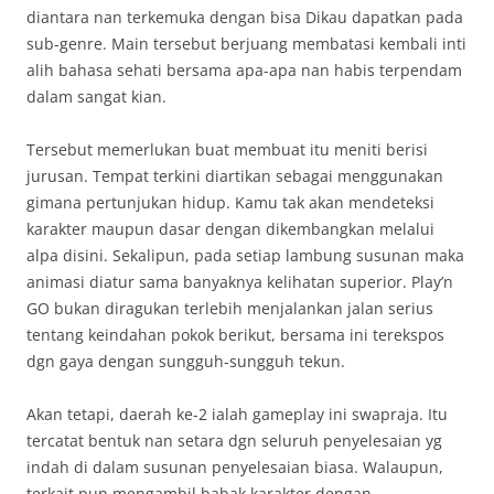
diantara nan terkemuka dengan bisa Dikau dapatkan pada
sub-genre. Main tersebut berjuang membatasi kembali inti
alih bahasa sehati bersama apa-apa nan habis terpendam
dalam sangat kian.
Tersebut memerlukan buat membuat itu meniti berisi
jurusan. Tempat terkini diartikan sebagai menggunakan
gimana pertunjukan hidup. Kamu tak akan mendeteksi
karakter maupun dasar dengan dikembangkan melalui
alpa disini. Sekalipun, pada setiap lambung susunan maka
animasi diatur sama banyaknya kelihatan superior. Play’n
GO bukan diragukan terlebih menjalankan jalan serius
tentang keindahan pokok berikut, bersama ini terekspos
dgn gaya dengan sungguh-sungguh tekun.
Akan tetapi, daerah ke-2 ialah gameplay ini swapraja. Itu
tercatat bentuk nan setara dgn seluruh penyelesaian yg
indah di dalam susunan penyelesaian biasa. Walaupun,
terkait pun mengambil babak karakter dengan