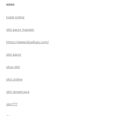
NEWS
togel online
slot gacor maxwin
https://www.bluefugu.com/
slot gacor
situs slot
slot online
slot terpercaya
slot777