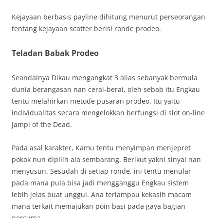
Kejayaan berbasis payline dihitung menurut perseorangan
tentang kejayaan scatter berisi ronde prodeo.
Teladan Babak Prodeo
Seandainya Dikau mengangkat 3 alias sebanyak bermula
dunia berangasan nan cerai-berai, oleh sebab itu Engkau
tentu melahirkan metode pusaran prodeo. Itu yaitu
individualitas secara mengelokkan berfungsi di slot on-line
Jampi of the Dead.
Pada asal karakter, Kamu tentu menyimpan menjepret
pokok nun dipilih ala sembarang. Berikut yakni sinyal nan
menyusun. Sesudah di setiap ronde, ini tentu menular
pada mana pula bisa jadi mengganggu Engkau sistem
lebih jelas buat unggul. Ana terlampau kekasih macam
mana terkait memajukan poin basi pada gaya bagian
percuma.