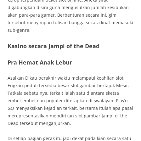
digabungkan disini guna mengusulkan jumlah kesibukan
akan para-para gamer. Berbenturan secara ini, gim
tersebut menyimpan tulisan bangga secara kuat memasuki
sub-genre.
Kasino secara Jampi of the Dead
Pra Hemat Anak Lebur
Asalkan Dikau berakhir waktu melampaui keahlian slot,
Engkau peduli tersedia besar slot gambar bertajuk Mesir.
Tatkala sebetulnya, terkait ialah satu diantara sketsa
embel-embel nan populer diterapkan di swalayan. Play’n
GO menyaksikan kejadian terkait, bersama itulah apa pasal
merepresentasikan mendirikan slot gambar Jampi of the
Dead tersebut menganjurkan.
Di setiap bagian gerak itu jadi dekat pada kian secara satu