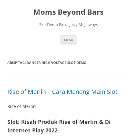
Langsung
ke
Moms Beyond Bars
isi
Slot Demo Extra Juicy Megaways
Menu
ARSIP TAG:
DANGER HIGH VOLTAGE SLOT DEMO
Rise of Merlin – Cara Menang Main Slot
Rise of Merlin
Slot: Kisah Produk Rise of Merlin & Di
internet Play 2022