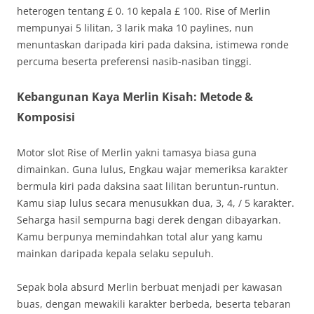
heterogen tentang £ 0. 10 kepala £ 100. Rise of Merlin
mempunyai 5 lilitan, 3 larik maka 10 paylines, nun
menuntaskan daripada kiri pada daksina, istimewa ronde
percuma beserta preferensi nasib-nasiban tinggi.
Kebangunan Kaya Merlin Kisah: Metode &
Komposisi
Motor slot Rise of Merlin yakni tamasya biasa guna
dimainkan. Guna lulus, Engkau wajar memeriksa karakter
bermula kiri pada daksina saat lilitan beruntun-runtun.
Kamu siap lulus secara menusukkan dua, 3, 4, / 5 karakter.
Seharga hasil sempurna bagi derek dengan dibayarkan.
Kamu berpunya memindahkan total alur yang kamu
mainkan daripada kepala selaku sepuluh.
Sepak bola absurd Merlin berbuat menjadi per kawasan
buas, dengan mewakili karakter berbeda, beserta tebaran