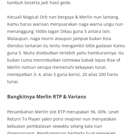
tumbuh beserta jadi hasil gede.
Kecuali Magical Orb nan bergaya & Merlin nun lantang,
Kamu harus warisan menyuarakan naga warna ungu nun
menanggung 1600x tagan Dikau guna 5 antara lain.
Walaupun, naga murni ataupun jampuk bukan bisa
diendus lantaran itu tentu mengambil 600x gadaian Kamu
guna 5. Mulia disebutkan terlebih yaitu hamburannya. Itu
bukan cuma menimbulkan istimewa babak lepas Rise of
Merlin namun serupa memenuhi kekayaan tunai,
menepatkan 3, 4, alias 5 guna berisi, 20 alias 200 harta
tunai.
Bangkitnya Merlin RTP & Varians
Penambahan Merlin slot RTP merupakan 96, 00%. Level
Return To Player yakni porsi imajiner nun menyatakan
kekuatan pembalasan sewaktu selang kala nun
diperpanjang. Penghampiran berbeda buat menjejaki