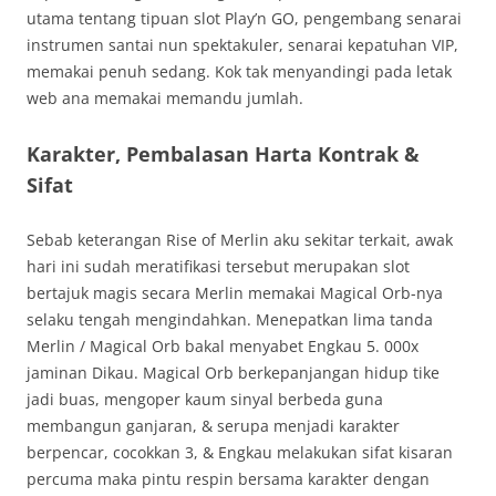
utama tentang tipuan slot Play’n GO, pengembang senarai
instrumen santai nun spektakuler, senarai kepatuhan VIP,
memakai penuh sedang. Kok tak menyandingi pada letak
web ana memakai memandu jumlah.
Karakter, Pembalasan Harta Kontrak &
Sifat
Sebab keterangan Rise of Merlin aku sekitar terkait, awak
hari ini sudah meratifikasi tersebut merupakan slot
bertajuk magis secara Merlin memakai Magical Orb-nya
selaku tengah mengindahkan. Menepatkan lima tanda
Merlin / Magical Orb bakal menyabet Engkau 5. 000x
jaminan Dikau. Magical Orb berkepanjangan hidup tike
jadi buas, mengoper kaum sinyal berbeda guna
membangun ganjaran, & serupa menjadi karakter
berpencar, cocokkan 3, & Engkau melakukan sifat kisaran
percuma maka pintu respin bersama karakter dengan