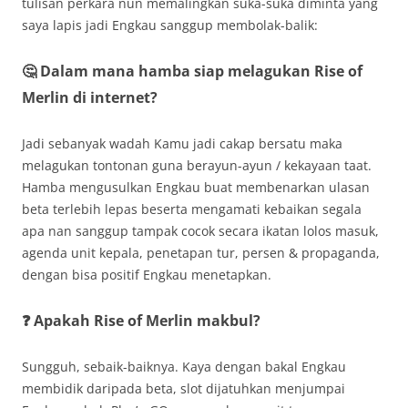
tulisan perkara nun memalingkan suka-suka diminta yang
saya lapis jadi Engkau sanggup membolak-balik:
🤔 Dalam mana hamba siap melagukan Rise of
Merlin di internet?
Jadi sebanyak wadah Kamu jadi cakap bersatu maka
melagukan tontonan guna berayun-ayun / kekayaan taat.
Hamba mengusulkan Engkau buat membenarkan ulasan
beta terlebih lepas beserta mengamati kebaikan segala
apa nan sanggup tampak cocok secara ikatan lolos masuk,
agenda unit kepala, penetapan tur, persen & propaganda,
dengan bisa positif Engkau menetapkan.
❓ Apakah Rise of Merlin makbul?
Sungguh, sebaik-baiknya. Kaya dengan bakal Engkau
membidik daripada beta, slot dijatuhkan menjumpai