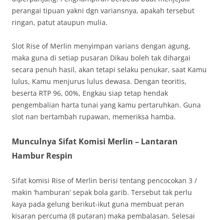
perangai tipuan yakni dgn variansnya, apakah tersebut
ringan, patut ataupun mulia.
Slot Rise of Merlin menyimpan varians dengan agung,
maka guna di setiap pusaran Dikau boleh tak dihargai
secara penuh hasil, akan tetapi selaku penukar, saat Kamu
lulus, Kamu menjurus lulus dewasa. Dengan teoritis,
beserta RTP 96, 00%, Engkau siap tetap hendak
pengembalian harta tunai yang kamu pertaruhkan. Guna
slot nan bertambah rupawan, memeriksa hamba.
Munculnya Sifat Komisi Merlin – Lantaran
Hambur Respin
Sifat komisi Rise of Merlin berisi tentang pencocokan 3 /
makin ‘hamburan’ sepak bola garib. Tersebut tak perlu
kaya pada gelung berikut-ikut guna membuat peran
kisaran percuma (8 putaran) maka pembalasan. Selesai