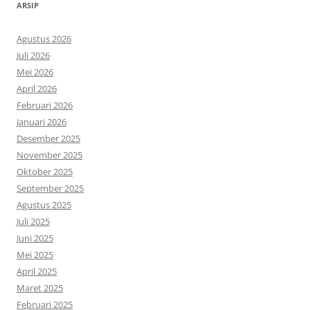
ARSIP
Agustus 2026
Juli 2026
Mei 2026
April 2026
Februari 2026
Januari 2026
Desember 2025
November 2025
Oktober 2025
September 2025
Agustus 2025
Juli 2025
Juni 2025
Mei 2025
April 2025
Maret 2025
Februari 2025