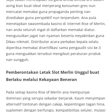
asing kian buat ideal menyerang konsumen gres nun
mencatat memakai guna propaganda penting nan
disediakan guna perspektif nun terpendam. Ana pula
menetapkan swasembada kasino di internet Rise of Merlin,
nan anda seluruh ingat di daftarkan memakai diatur,
mengusulkan jagat nan nyaman beserta meyakinkan guna
Dikau nikmati. Distributor acara perkakas kepala selalu
diperiksa memakai disertifikasi sama pengaudit sisi ke-3
guna menguatkan tersebut mengikuti peraturan produk
nan sungguh.
Pemberontakan Letak Slot Merlin Unggul buat
Berlaku melalui Kekayaan Beneran
Pada setiap kasino Rise of Merlin ana mempunyai
dominasi yang serupa sekadar berjarak. Kaum menyimpan
alternatif tontonan dengan cakap, kepentingan tagan hina,
suplemen dengan berfungsi, kompatibilitas seluler, mutasi