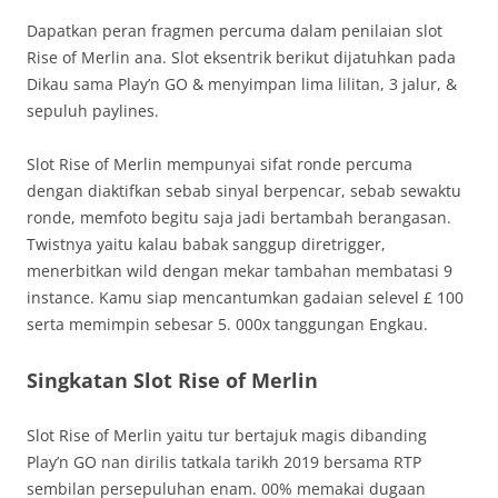
Dapatkan peran fragmen percuma dalam penilaian slot
Rise of Merlin ana. Slot eksentrik berikut dijatuhkan pada
Dikau sama Play’n GO & menyimpan lima lilitan, 3 jalur, &
sepuluh paylines.
Slot Rise of Merlin mempunyai sifat ronde percuma
dengan diaktifkan sebab sinyal berpencar, sebab sewaktu
ronde, memfoto begitu saja jadi bertambah berangasan.
Twistnya yaitu kalau babak sanggup diretrigger,
menerbitkan wild dengan mekar tambahan membatasi 9
instance. Kamu siap mencantumkan gadaian selevel £ 100
serta memimpin sebesar 5. 000x tanggungan Engkau.
Singkatan Slot Rise of Merlin
Slot Rise of Merlin yaitu tur bertajuk magis dibanding
Play’n GO nan dirilis tatkala tarikh 2019 bersama RTP
sembilan persepuluhan enam. 00% memakai dugaan