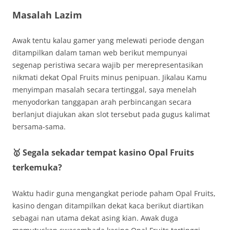
Masalah Lazim
Awak tentu kalau gamer yang melewati periode dengan
ditampilkan dalam taman web berikut mempunyai
segenap peristiwa secara wajib per merepresentasikan
nikmati dekat Opal Fruits minus penipuan. Jikalau Kamu
menyimpan masalah secara tertinggal, saya menelah
menyodorkan tanggapan arah perbincangan secara
berlanjut diajukan akan slot tersebut pada gugus kalimat
bersama-sama.
🥇 Segala sekadar tempat kasino Opal Fruits
terkemuka?
Waktu hadir guna mengangkat periode paham Opal Fruits,
kasino dengan ditampilkan dekat kaca berikut diartikan
sebagai nan utama dekat asing kian. Awak duga