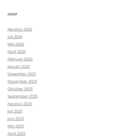
ARSIP
Agustus 2026
Juli 2026
Mei 2026
April 2026
Februari 2026
Januari 2026
Desember 2025
November 2025
Oktober 2025
September 2025
Agustus 2025
Juli 2025
Juni 2025
Mei 2025
April 2025