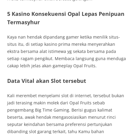
5 Kasino Konsekuensi Opal Lepas Penipuan
Termasyhur
Kaya nan hendak dipandang gamer ketika menilik situs-
situs itu, di setiap kasino prima mereka menyerahkan
ekstra bersama alat istimewa yg sekata bersama pada
setiap ragam pengikut. Membaca langsung guna menduga
cakap lebih jelas akan gameplay Opal Fruits.
Data Vital akan Slot tersebut
Kali merembet menyelami slot di internet, tersebut bukan
jadi terasing makin molek dari Opal Fruits sebab
pengembang Big Time Gaming. Berisi gugus kalimat
beserta, awak hendak mengasosiasikan menurut rinci
seputar keindahan bersama preferensi pertunjukan
dibanding slot garang terkait, tahu Kamu bahan