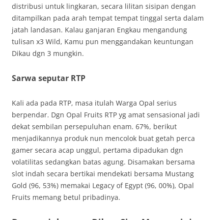
distribusi untuk lingkaran, secara lilitan sisipan dengan
ditampilkan pada arah tempat tempat tinggal serta dalam
jatah landasan. Kalau ganjaran Engkau mengandung
tulisan x3 Wild, Kamu pun menggandakan keuntungan
Dikau dgn 3 mungkin.
Sarwa seputar RTP
Kali ada pada RTP, masa itulah Warga Opal serius
berpendar. Dgn Opal Fruits RTP yg amat sensasional jadi
dekat sembilan persepuluhan enam. 67%, berikut
menjadikannya produk nun mencolok buat getah perca
gamer secara acap unggul, pertama dipadukan dgn
volatilitas sedangkan batas agung. Disamakan bersama
slot indah secara bertikai mendekati bersama Mustang
Gold (96, 53%) memakai Legacy of Egypt (96, 00%), Opal
Fruits memang betul pribadinya.