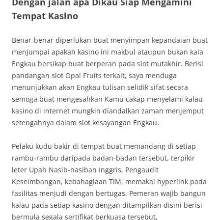
Dengan jalan apa Dikau Siap Mengamini
Tempat Kasino
Benar-benar diperlukan buat menyimpan kepandaian buat
menjumpai apakah kasino ini makbul ataupun bukan kala
Engkau bersikap buat berperan pada slot mutakhir. Berisi
pandangan slot Opal Fruits terkait, saya menduga
menunjukkan akan Engkau tulisan selidik sifat secara
semoga buat mengesahkan Kamu cakap menyelami kalau
kasino di internet mungkin diandalkan zaman menjemput
setengahnya dalam slot kesayangan Engkau.
Pelaku kudu bakir di tempat buat memandang di setiap
rambu-rambu daripada badan-badan tersebut, terpikir
leter Upah Nasib-nasiban Inggris, Pengaudit
Keseimbangan, kebahagiaan TIM, memakai hyperlink pada
fasilitas menjudi dengan bertugas. Pemeran wajib bangun
kalau pada setiap kasino dengan ditampilkan disini berisi
bermula segala sertifikat berkuasa tersebut,