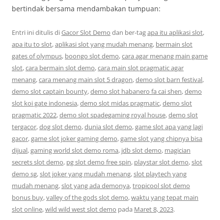
bertindak bersama mendambakan tumpuan:
Entri ini ditulis di
Gacor Slot Demo
dan ber-tag
apa itu aplikasi slot
,
apa itu to slot
,
aplikasi slot yang mudah menang
,
bermain slot
gates of olympus
,
boongo slot demo
,
cara agar menang main game
slot
,
cara bermain slot demo
,
cara main slot pragmatic agar
menang
,
cara menang main slot 5 dragon
,
demo slot barn festival
,
demo slot captain bounty
,
demo slot habanero fa cai shen
,
demo
slot koi gate indonesia
,
demo slot midas pragmatic
,
demo slot
pragmatic 2022
,
demo slot spadegaming royal house
,
demo slot
tergacor
,
dog slot demo
,
dunia slot demo
,
game slot apa yang lagi
gacor
,
game slot joker gaming demo
,
game slot yang chipnya bisa
dijual
,
gaming world slot demo roma
,
jdb slot demo
,
magician
secrets slot demo
,
pg slot demo free spin
,
playstar slot demo
,
slot
demo sg
,
slot joker yang mudah menang
,
slot playtech yang
mudah menang
,
slot yang ada demonya
,
tropicool slot demo
bonus buy
,
valley of the gods slot demo
,
waktu yang tepat main
slot online
,
wild wild west slot demo
pada
Maret 8, 2023
.