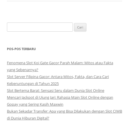
Cari
untuk:
POS-POS TERBARU
Fenomena Slot Koi Gate Gacor Parah Malam: Mitos atau Fakta
yang Sebenarnya?
Slot Server Filipina Gacor: Antara Mitos, Fakta, dan Cara Cari
Keberuntungan di Tahun 2025
Slot Bertema Barat: Sensasi Seru dalam Dunia Slot Online
Mencari Jackpot di Ujung Jari: Rahasia Main Slot Online dengan
Gopay yang Sering Kasih Maxwin
Bukan Sekadar Transfer: Apa yang Bisa Dilakukan dengan Slot CIMB
di Dunia Hiburan Digital?