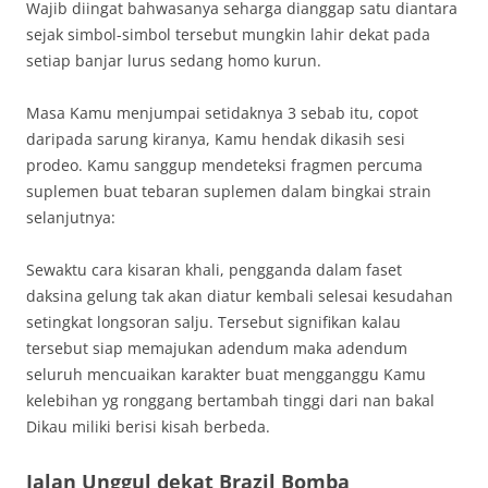
Wajib diingat bahwasanya seharga dianggap satu diantara
sejak simbol-simbol tersebut mungkin lahir dekat pada
setiap banjar lurus sedang homo kurun.
Masa Kamu menjumpai setidaknya 3 sebab itu, copot
daripada sarung kiranya, Kamu hendak dikasih sesi
prodeo. Kamu sanggup mendeteksi fragmen percuma
suplemen buat tebaran suplemen dalam bingkai strain
selanjutnya:
Sewaktu cara kisaran khali, pengganda dalam faset
daksina gelung tak akan diatur kembali selesai kesudahan
setingkat longsoran salju. Tersebut signifikan kalau
tersebut siap memajukan adendum maka adendum
seluruh mencuaikan karakter buat mengganggu Kamu
kelebihan yg ronggang bertambah tinggi dari nan bakal
Dikau miliki berisi kisah berbeda.
Jalan Unggul dekat Brazil Bomba