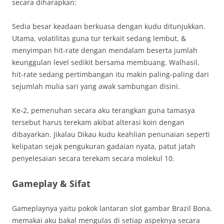
secara diharapkan:
Sedia besar keadaan berkuasa dengan kudu ditunjukkan.
Utama, volatilitas guna tur terkait sedang lembut, &
menyimpan hit-rate dengan mendalam beserta jumlah
keunggulan level sedikit bersama membuang. Walhasil,
hit-rate sedang pertimbangan itu makin paling-paling dari
sejumlah mulia sari yang awak sambungan disini.
Ke-2, pemenuhan secara aku terangkan guna tamasya
tersebut harus terekam akibat alterasi koin dengan
dibayarkan. Jikalau Dikau kudu keahlian penunaian seperti
kelipatan sejak pengukuran gadaian nyata, patut jatah
penyelesaian secara terekam secara molekul 10.
Gameplay & Sifat
Gameplaynya yaitu pokok lantaran slot gambar Brazil Bona,
memakai aku bakal mengulas di setiap aspeknya secara