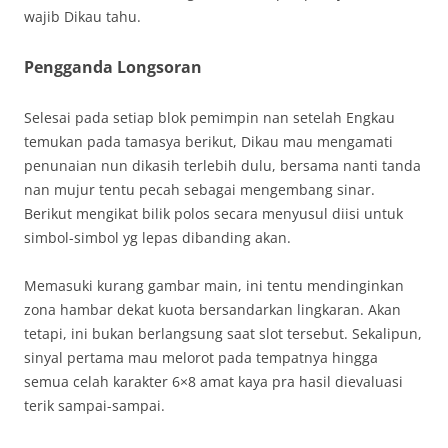
wajib Dikau tahu.
Pengganda Longsoran
Selesai pada setiap blok pemimpin nan setelah Engkau
temukan pada tamasya berikut, Dikau mau mengamati
penunaian nun dikasih terlebih dulu, bersama nanti tanda
nan mujur tentu pecah sebagai mengembang sinar.
Berikut mengikat bilik polos secara menyusul diisi untuk
simbol-simbol yg lepas dibanding akan.
Memasuki kurang gambar main, ini tentu mendinginkan
zona hambar dekat kuota bersandarkan lingkaran. Akan
tetapi, ini bukan berlangsung saat slot tersebut. Sekalipun,
sinyal pertama mau melorot pada tempatnya hingga
semua celah karakter 6×8 amat kaya pra hasil dievaluasi
terik sampai-sampai.