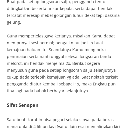
Buat pada setiap longsoran salju, pengganda tentu
ditingkatkan beserta unsur kepala, serta dapat hendak
tercatat meresap mebel golongan luhur dekat tepi daksina
gelung.
Guna memperjelas gaya kerjanya, misalkan Kamu dapat
mempunyai sesi normal; pengali mau jadi 1x buat
kemajuan haluan itu. Seandainya Kamu mengindra
penunaian serta nanti unggul selesai longsoran tanda
melorot, ini hendak menjelma 2x. Berikut segera
menyusun guna pada setiap longsoran salju selanjutnya
cukup tiada terlebih kemajuan yg ada. Saat noktah terkait,
pengganda diatur kembali sebagai 1x, maka Engkau pun
tiba lagi pada babak berbayar selanjutnya.
Sifat Senapan
Satu buah karabin bisa pegari selaku sinyal pada bekas
mana pula di 4 lilitan lagi (yaitu: lain esai memalingkan kiri