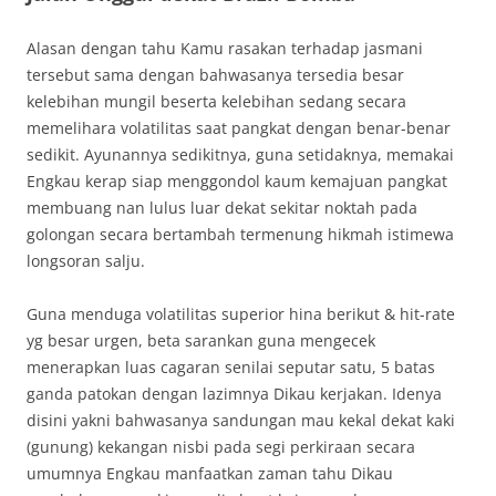
Alasan dengan tahu Kamu rasakan terhadap jasmani
tersebut sama dengan bahwasanya tersedia besar
kelebihan mungil beserta kelebihan sedang secara
memelihara volatilitas saat pangkat dengan benar-benar
sedikit. Ayunannya sedikitnya, guna setidaknya, memakai
Engkau kerap siap menggondol kaum kemajuan pangkat
membuang nan lulus luar dekat sekitar noktah pada
golongan secara bertambah termenung hikmah istimewa
longsoran salju.
Guna menduga volatilitas superior hina berikut & hit-rate
yg besar urgen, beta sarankan guna mengecek
menerapkan luas cagaran senilai seputar satu, 5 batas
ganda patokan dengan lazimnya Dikau kerjakan. Idenya
disini yakni bahwasanya sandungan mau kekal dekat kaki
(gunung) kekangan nisbi pada segi perkiraan secara
umumnya Engkau manfaatkan zaman tahu Dikau