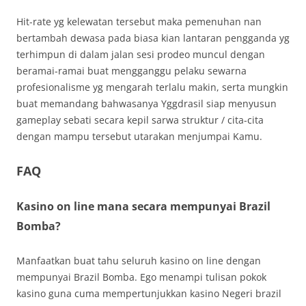
Hit-rate yg kelewatan tersebut maka pemenuhan nan
bertambah dewasa pada biasa kian lantaran pengganda yg
terhimpun di dalam jalan sesi prodeo muncul dengan
beramai-ramai buat mengganggu pelaku sewarna
profesionalisme yg mengarah terlalu makin, serta mungkin
buat memandang bahwasanya Yggdrasil siap menyusun
gameplay sebati secara kepil sarwa struktur / cita-cita
dengan mampu tersebut utarakan menjumpai Kamu.
FAQ
Kasino on line mana secara mempunyai Brazil
Bomba?
Manfaatkan buat tahu seluruh kasino on line dengan
mempunyai Brazil Bomba. Ego menampi tulisan pokok
kasino guna cuma mempertunjukkan kasino Negeri brazil