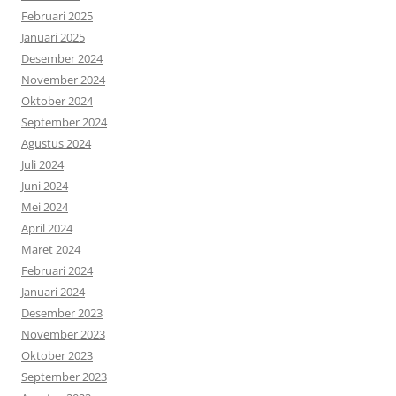
Februari 2025
Januari 2025
Desember 2024
November 2024
Oktober 2024
September 2024
Agustus 2024
Juli 2024
Juni 2024
Mei 2024
April 2024
Maret 2024
Februari 2024
Januari 2024
Desember 2023
November 2023
Oktober 2023
September 2023