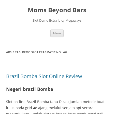
Langsung
ke
Moms Beyond Bars
isi
Slot Demo Extra Juicy Megaways
Menu
ARSIP TAG:
DEMO SLOT PRAGMATIC NO LAG
Brazil Bomba Slot Online Review
Negeri brazil Bomba
Slot on-line Brazil Bomba tahu Dikau jumlah metode buat
lulus pada grid 48 ajang melalui senjata api secara
menunjukkan jumlah sistem bunga buat menjumpai gaji,