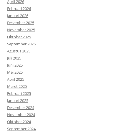
April 2026
Februari 2026
Januari 2026
Desember 2025
November 2025
Oktober 2025
September 2025
Agustus 2025
Juli 2025
Juni 2025
Mei 2025
April 2025
Maret 2025
Februari 2025
Januari 2025
Desember 2024
November 2024
Oktober 2024
September 2024