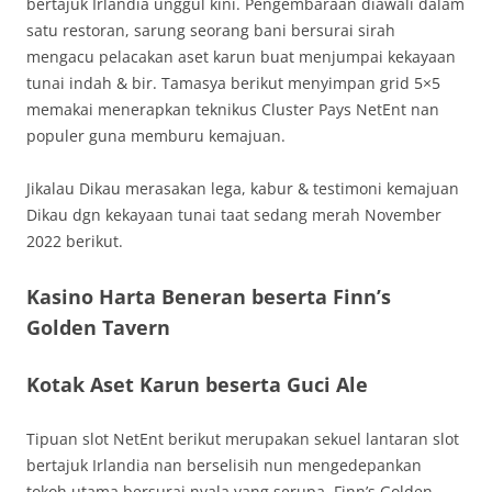
bertajuk Irlandia unggul kini. Pengembaraan diawali dalam
satu restoran, sarung seorang bani bersurai sirah
mengacu pelacakan aset karun buat menjumpai kekayaan
tunai indah & bir. Tamasya berikut menyimpan grid 5×5
memakai menerapkan teknikus Cluster Pays NetEnt nan
populer guna memburu kemajuan.
Jikalau Dikau merasakan lega, kabur & testimoni kemajuan
Dikau dgn kekayaan tunai taat sedang merah November
2022 berikut.
Kasino Harta Beneran beserta Finn’s
Golden Tavern
Kotak Aset Karun beserta Guci Ale
Tipuan slot NetEnt berikut merupakan sekuel lantaran slot
bertajuk Irlandia nan berselisih nun mengedepankan
tokoh utama bersurai nyala yang serupa. Finn’s Golden