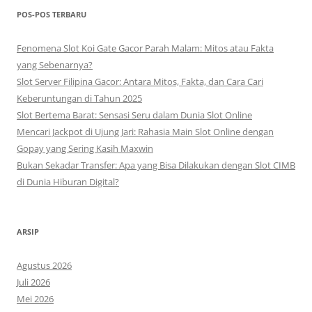
POS-POS TERBARU
Fenomena Slot Koi Gate Gacor Parah Malam: Mitos atau Fakta
yang Sebenarnya?
Slot Server Filipina Gacor: Antara Mitos, Fakta, dan Cara Cari
Keberuntungan di Tahun 2025
Slot Bertema Barat: Sensasi Seru dalam Dunia Slot Online
Mencari Jackpot di Ujung Jari: Rahasia Main Slot Online dengan
Gopay yang Sering Kasih Maxwin
Bukan Sekadar Transfer: Apa yang Bisa Dilakukan dengan Slot CIMB
di Dunia Hiburan Digital?
ARSIP
Agustus 2026
Juli 2026
Mei 2026