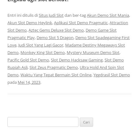
Entri ini ditulis di
Situs Judi Slot
dan ber-tag
Akun Demo Slot Mania
,
Akun Slot Demo Heylink
,
Aplikasi Slot Demo Pragmatic
,
Attraction
Slot Demo
,
Aztec Gems Deluxe Slot Demo
,
Demo Game Slot
Pragmatic Play
,
Demo Slot 5 Dragon
,
Demo Slot Spadegaming First
Love
,
Judi Slot Yang Lagi Gacor
,
Madame Destiny Megaways Slot
Demo
,
Monkey King Slot Demo
,
Mystery Museum Demo Slot
,
Pacific Gold Slot Demo
,
Slot Demo Hacksaw Gaming
,
Slot Demo
Rupiah Asli
,
Slot Zeus Pragmatic Demo
,
Ultra Hold And Spin Slot
Demo
,
Waktu Yang Tepat Bermain Slot Online
,
Yggdrasil Slot Demo
pada
Mei 14, 2023
.
Cari
untuk: