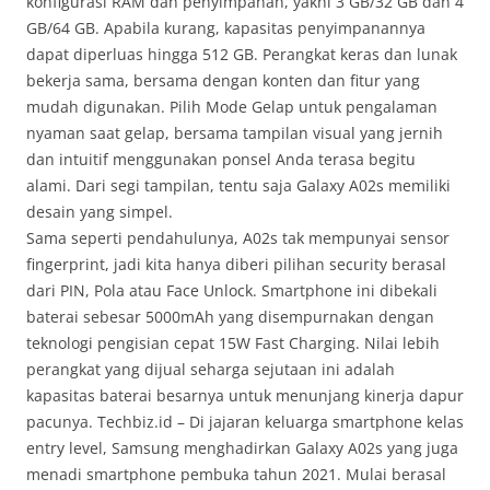
konfigurasi RAM dan penyimpanan, yakni 3 GB/32 GB dan 4
GB/64 GB. Apabila kurang, kapasitas penyimpanannya
dapat diperluas hingga 512 GB. Perangkat keras dan lunak
bekerja sama, bersama dengan konten dan fitur yang
mudah digunakan. Pilih Mode Gelap untuk pengalaman
nyaman saat gelap, bersama tampilan visual yang jernih
dan intuitif menggunakan ponsel Anda terasa begitu
alami. Dari segi tampilan, tentu saja Galaxy A02s memiliki
desain yang simpel.
Sama seperti pendahulunya, A02s tak mempunyai sensor
fingerprint, jadi kita hanya diberi pilihan security berasal
dari PIN, Pola atau Face Unlock. Smartphone ini dibekali
baterai sebesar 5000mAh yang disempurnakan dengan
teknologi pengisian cepat 15W Fast Charging. Nilai lebih
perangkat yang dijual seharga sejutaan ini adalah
kapasitas baterai besarnya untuk menunjang kinerja dapur
pacunya. Techbiz.id – Di jajaran keluarga smartphone kelas
entry level, Samsung menghadirkan Galaxy A02s yang juga
menadi smartphone pembuka tahun 2021. Mulai berasal