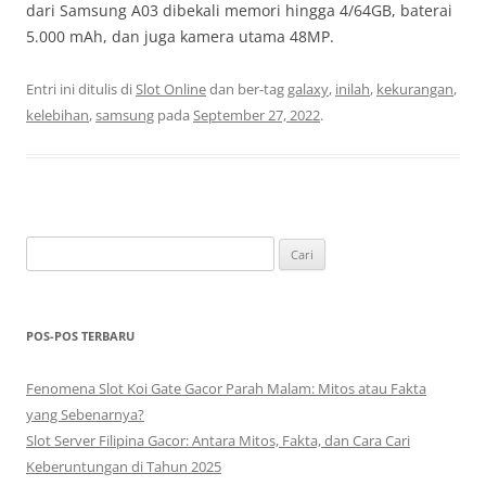
dari Samsung A03 dibekali memori hingga 4/64GB, baterai
5.000 mAh, dan juga kamera utama 48MP.
Entri ini ditulis di
Slot Online
dan ber-tag
galaxy
,
inilah
,
kekurangan
,
kelebihan
,
samsung
pada
September 27, 2022
.
Cari
untuk:
POS-POS TERBARU
Fenomena Slot Koi Gate Gacor Parah Malam: Mitos atau Fakta
yang Sebenarnya?
Slot Server Filipina Gacor: Antara Mitos, Fakta, dan Cara Cari
Keberuntungan di Tahun 2025