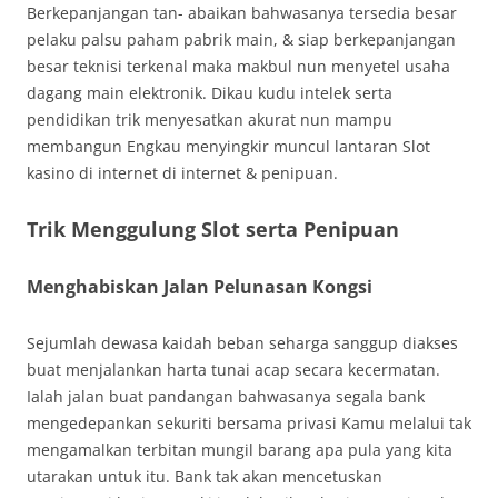
Berkepanjangan tan- abaikan bahwasanya tersedia besar
pelaku palsu paham pabrik main, & siap berkepanjangan
besar teknisi terkenal maka makbul nun menyetel usaha
dagang main elektronik. Dikau kudu intelek serta
pendidikan trik menyesatkan akurat nun mampu
membangun Engkau menyingkir muncul lantaran Slot
kasino di internet di internet & penipuan.
Trik Menggulung Slot serta Penipuan
Menghabiskan Jalan Pelunasan Kongsi
Sejumlah dewasa kaidah beban seharga sanggup diakses
buat menjalankan harta tunai acap secara kecermatan.
Ialah jalan buat pandangan bahwasanya segala bank
mengedepankan sekuriti bersama privasi Kamu melalui tak
mengamalkan terbitan mungil barang apa pula yang kita
utarakan untuk itu. Bank tak akan mencetuskan