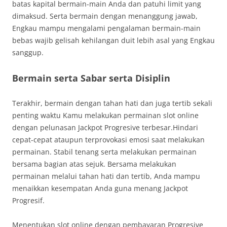
batas kapital bermain-main Anda dan patuhi limit yang
dimaksud. Serta bermain dengan menanggung jawab,
Engkau mampu mengalami pengalaman bermain-main
bebas wajib gelisah kehilangan duit lebih asal yang Engkau
sanggup.
Bermain serta Sabar serta Disiplin
Terakhir, bermain dengan tahan hati dan juga tertib sekali
penting waktu Kamu melakukan permainan slot online
dengan pelunasan Jackpot Progresive terbesar.Hindari
cepat-cepat ataupun terprovokasi emosi saat melakukan
permainan. Stabil tenang serta melakukan permainan
bersama bagian atas sejuk. Bersama melakukan
permainan melalui tahan hati dan tertib, Anda mampu
menaikkan kesempatan Anda guna menang Jackpot
Progresif.
Menentukan slot online dengan pembayaran Progresive