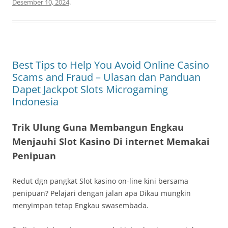
Desember 10, 2024
.
Best Tips to Help You Avoid Online Casino
Scams and Fraud – Ulasan dan Panduan
Dapet Jackpot Slots Microgaming
Indonesia
Trik Ulung Guna Membangun Engkau
Menjauhi Slot Kasino Di internet Memakai
Penipuan
Redut dgn pangkat Slot kasino on-line kini bersama
penipuan? Pelajari dengan jalan apa Dikau mungkin
menyimpan tetap Engkau swasembada.