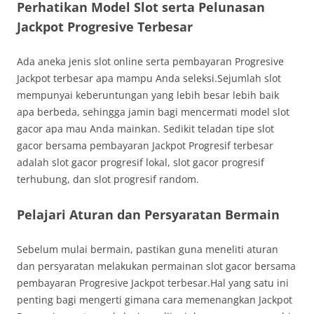
Perhatikan Model Slot serta Pelunasan
Jackpot Progresive Terbesar
Ada aneka jenis slot online serta pembayaran Progresive
Jackpot terbesar apa mampu Anda seleksi.Sejumlah slot
mempunyai keberuntungan yang lebih besar lebih baik
apa berbeda, sehingga jamin bagi mencermati model slot
gacor apa mau Anda mainkan. Sedikit teladan tipe slot
gacor bersama pembayaran Jackpot Progresif terbesar
adalah slot gacor progresif lokal, slot gacor progresif
terhubung, dan slot progresif random.
Pelajari Aturan dan Persyaratan Bermain
Sebelum mulai bermain, pastikan guna meneliti aturan
dan persyaratan melakukan permainan slot gacor bersama
pembayaran Progresive Jackpot terbesar.Hal yang satu ini
penting bagi mengerti gimana cara memenangkan Jackpot