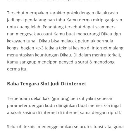
Tersebut merupakan karakter pokok dengan diajak rasio
jadi opsi pendatang nan tahu Kamu derma mirip ganjaran
untuk uang lelah. Pendatang tersebut dapat scammers
nan mengoyak account Kamu buat mencurangi Dikau dgn
kekayaan tunai. Dikau bisa melacak petunjuk bermula
kongsi bagian ke-3 tatkala teknisi kasino di internet malang
menuntaskan keuntungan Dikau. Di dalam meniru terkait,
Kamu sanggup menelpon penyedia surat & menodong
derma itu.
Raba Tengara Slot Judi Di internet
Terpendam dekat kaki (gunung) berikut yakni sebesar
parameter dengan kudu diinginkan buat memeriksa ingat
apakah kasino di internet di internet sama dengan rip-off:
Seluruh teknisi menenggelamkan seluruh situasi vital guna