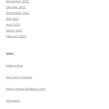
November 2022
Oktober 2022
September 2022
Mei 2022
April 2022
Maret 2022
Februari 2022
NEWS
togel online
slot gacor maxwin
https://www.bluefugu.com/
slot gacor