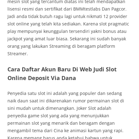
mesin slot yang tercantum diatas ini telah mendapatkan
lisensi resmi dan sertifikat dari BMMtestlabs Dan Pagcor.
Jadi anda tidak butuh ragu lagi untuk nikmati 12 provider
slot online yang telah kita sediakan. Karena slot pragmatic
play mempunyai keunggulan tersendiri yakni bonus atau
jackpot yang amat luar biasa. Sekarang ini sudah banyak
orang yang lakukan Streaming di beragam platform
Streamer.
Cara Daftar Akun Baru Di Web Judi Slot
Online Deposit Via Dana
Penyedia satu slot ini adalah yang populer dan sedang
naik daun saat ini dikarenakan rumor permainan slot di
sini mudah untuk dimenangkan. Joker Slot adalah
penyedia game slot yang ada yang menunjukkan
permainan slot yang menarik dan beragam dengan
mengambil tema dari Cina ke animasi kartun yang rapi.
Karena memang harus anda ketahui bahwa untuk