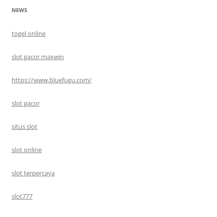
NEWS
togel online
slot gacor maxwin
https://www.bluefugu.com/
slot gacor
situs slot
slot online
slot terpercaya
slot777