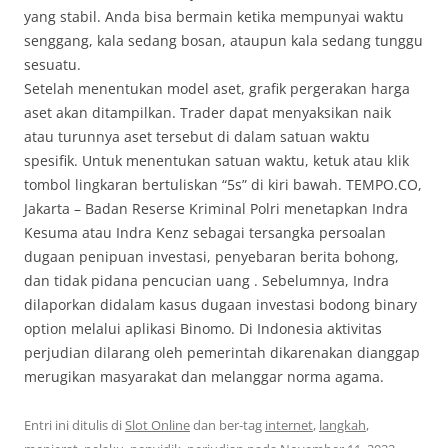
yang stabil. Anda bisa bermain ketika mempunyai waktu
senggang, kala sedang bosan, ataupun kala sedang tunggu
sesuatu.
Setelah menentukan model aset, grafik pergerakan harga
aset akan ditampilkan. Trader dapat menyaksikan naik
atau turunnya aset tersebut di dalam satuan waktu
spesifik. Untuk menentukan satuan waktu, ketuk atau klik
tombol lingkaran bertuliskan “5s” di kiri bawah. TEMPO.CO,
Jakarta – Badan Reserse Kriminal Polri menetapkan Indra
Kesuma atau Indra Kenz sebagai tersangka persoalan
dugaan penipuan investasi, penyebaran berita bohong,
dan tidak pidana pencucian uang . Sebelumnya, Indra
dilaporkan didalam kasus dugaan investasi bodong binary
option melalui aplikasi Binomo. Di Indonesia aktivitas
perjudian dilarang oleh pemerintah dikarenakan dianggap
merugikan masyarakat dan melanggar norma agama.
Entri ini ditulis di
Slot Online
dan ber-tag
internet
,
langkah
,