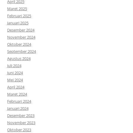
April 2025
Maret 2025
Februari 2025
Januari 2025
Desember 2024
November 2024
Oktober 2024
September 2024
Agustus 2024
Juli 2024
Juni 2024
Mei 2024
April 2024
Maret 2024
Februari 2024
Januari 2024
Desember 2023
November 2023
Oktober 2023