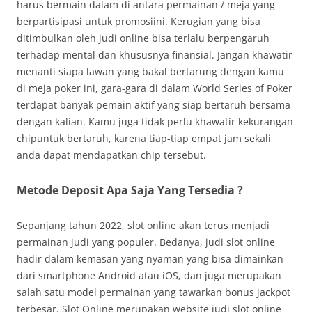
harus bermain dalam di antara permainan / meja yang
berpartisipasi untuk promosiini. Kerugian yang bisa
ditimbulkan oleh judi online bisa terlalu berpengaruh
terhadap mental dan khususnya finansial. Jangan khawatir
menanti siapa lawan yang bakal bertarung dengan kamu
di meja poker ini, gara-gara di dalam World Series of Poker
terdapat banyak pemain aktif yang siap bertaruh bersama
dengan kalian. Kamu juga tidak perlu khawatir kekurangan
chipuntuk bertaruh, karena tiap-tiap empat jam sekali
anda dapat mendapatkan chip tersebut.
Metode Deposit Apa Saja Yang Tersedia ?
Sepanjang tahun 2022, slot online akan terus menjadi
permainan judi yang populer. Bedanya, judi slot online
hadir dalam kemasan yang nyaman yang bisa dimainkan
dari smartphone Android atau iOS, dan juga merupakan
salah satu model permainan yang tawarkan bonus jackpot
terbesar. Slot Online merupakan website judi slot online