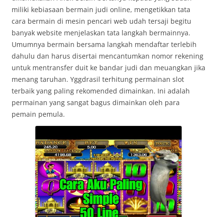
miliki kebiasaan bermain judi online, mengetikkan tata
cara bermain di mesin pencari web udah tersaji begitu
banyak website menjelaskan tata langkah bermainnya.
Umumnya bermain bersama langkah mendaftar terlebih
dahulu dan harus disertai mencantumkan nomor rekening
untuk mentransfer duit ke bandar judi dan meuangkan jika
menang taruhan. Yggdrasil terhitung permainan slot
terbaik yang paling rekomended dimainkan. Ini adalah
permainan yang sangat bagus dimainkan oleh para
pemain pemula.