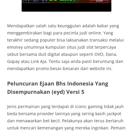
Mendapatkan salah satu keunggulan adalah kabar yang
menggembirakan bagi para pecinta judi online. Yang
terakhir sedang populer bisa laksanakan transaksi melalui
emoney umumnya kumpulan situs judi slot terpercaya
sebut bersama duit digital ataupun seperti OVO, Dana,
Gopay atau Link Aja. Tentu saja anda pasti beruntung dan
mendapatkan promo besar-besaran dari website ini.
Peluncuran Ejaan Bhs Indonesia Yang
Disempurnakan (eyd) Versi 5
Jenis permainan yang terdapat di iconic gaming tidak jauh
beda bersama provider lainnya yang sering kasih jackpot
dan menawarkan bet kecil. Pelakunya akan terus bertaruh
untuk mencari kemenangan yang mereka inginkan. Pemain