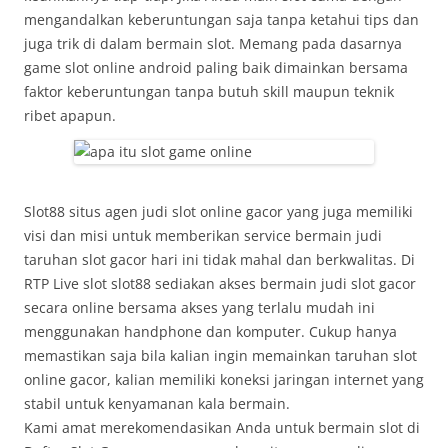
mengandalkan keberuntungan saja tanpa ketahui tips dan
juga trik di dalam bermain slot. Memang pada dasarnya
game slot online android paling baik dimainkan bersama
faktor keberuntungan tanpa butuh skill maupun teknik
ribet apapun.
Slot88 situs agen judi slot online gacor yang juga memiliki
visi dan misi untuk memberikan service bermain judi
taruhan slot gacor hari ini tidak mahal dan berkwalitas. Di
RTP Live slot slot88 sediakan akses bermain judi slot gacor
secara online bersama akses yang terlalu mudah ini
menggunakan handphone dan komputer. Cukup hanya
memastikan saja bila kalian ingin memainkan taruhan slot
online gacor, kalian memiliki koneksi jaringan internet yang
stabil untuk kenyamanan kala bermain.
Kami amat merekomendasikan Anda untuk bermain slot di