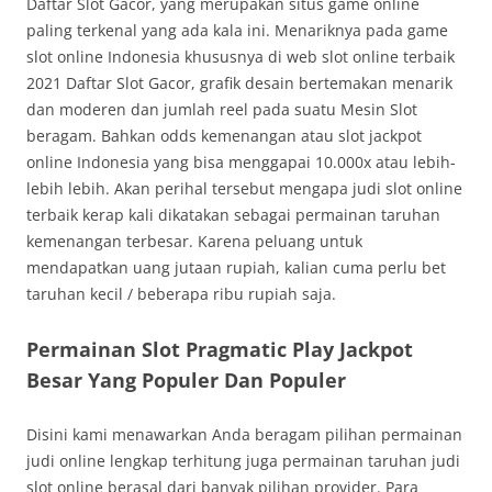
Daftar Slot Gacor, yang merupakan situs game online
paling terkenal yang ada kala ini. Menariknya pada game
slot online Indonesia khususnya di web slot online terbaik
2021 Daftar Slot Gacor, grafik desain bertemakan menarik
dan moderen dan jumlah reel pada suatu Mesin Slot
beragam. Bahkan odds kemenangan atau slot jackpot
online Indonesia yang bisa menggapai 10.000x atau lebih-
lebih lebih. Akan perihal tersebut mengapa judi slot online
terbaik kerap kali dikatakan sebagai permainan taruhan
kemenangan terbesar. Karena peluang untuk
mendapatkan uang jutaan rupiah, kalian cuma perlu bet
taruhan kecil / beberapa ribu rupiah saja.
Permainan Slot Pragmatic Play Jackpot
Besar Yang Populer Dan Populer
Disini kami menawarkan Anda beragam pilihan permainan
judi online lengkap terhitung juga permainan taruhan judi
slot online berasal dari banyak pilihan provider. Para