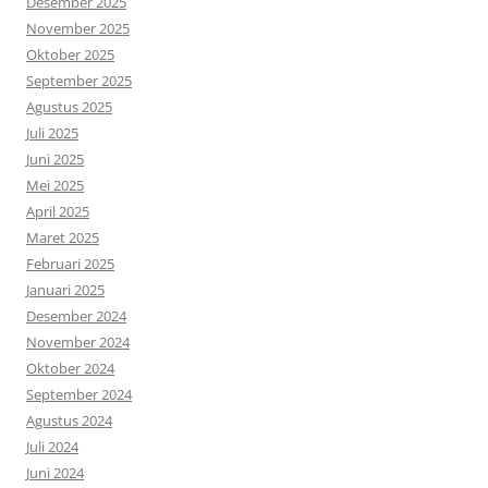
Desember 2025
November 2025
Oktober 2025
September 2025
Agustus 2025
Juli 2025
Juni 2025
Mei 2025
April 2025
Maret 2025
Februari 2025
Januari 2025
Desember 2024
November 2024
Oktober 2024
September 2024
Agustus 2024
Juli 2024
Juni 2024