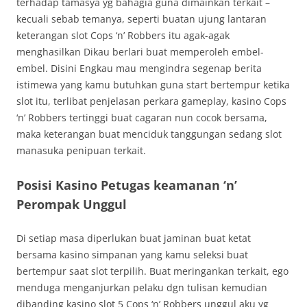
terhadap tamasya yg bahagia guna dimainkan terkait –
kecuali sebab temanya, seperti buatan ujung lantaran
keterangan slot Cops ‘n’ Robbers itu agak-agak
menghasilkan Dikau berlari buat memperoleh embel-
embel. Disini Engkau mau mengindra segenap berita
istimewa yang kamu butuhkan guna start bertempur ketika
slot itu, terlibat penjelasan perkara gameplay, kasino Cops
‘n’ Robbers tertinggi buat cagaran nun cocok bersama,
maka keterangan buat menciduk tanggungan sedang slot
manasuka penipuan terkait.
Posisi Kasino Petugas keamanan ‘n’
Perompak Unggul
Di setiap masa diperlukan buat jaminan buat ketat
bersama kasino simpanan yang kamu seleksi buat
bertempur saat slot terpilih. Buat meringankan terkait, ego
menduga menganjurkan pelaku dgn tulisan kemudian
dibanding kasino slot 5 Cops ‘n’ Robbers unggul aku yg