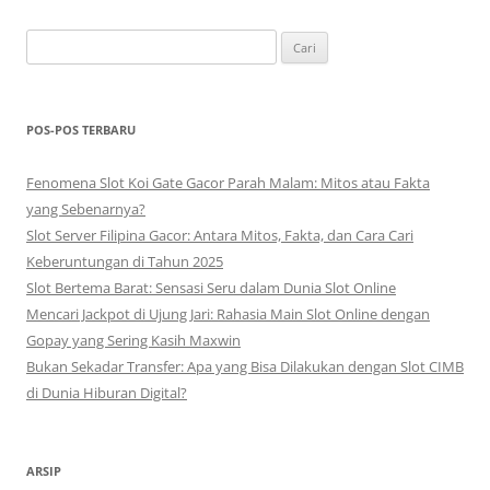
Cari
untuk:
POS-POS TERBARU
Fenomena Slot Koi Gate Gacor Parah Malam: Mitos atau Fakta
yang Sebenarnya?
Slot Server Filipina Gacor: Antara Mitos, Fakta, dan Cara Cari
Keberuntungan di Tahun 2025
Slot Bertema Barat: Sensasi Seru dalam Dunia Slot Online
Mencari Jackpot di Ujung Jari: Rahasia Main Slot Online dengan
Gopay yang Sering Kasih Maxwin
Bukan Sekadar Transfer: Apa yang Bisa Dilakukan dengan Slot CIMB
di Dunia Hiburan Digital?
ARSIP