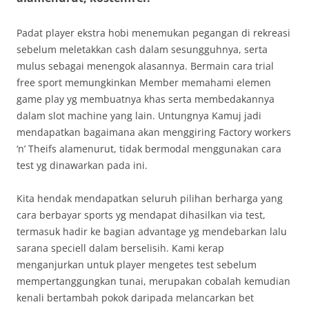
Padat player ekstra hobi menemukan pegangan di rekreasi
sebelum meletakkan cash dalam sesungguhnya, serta
mulus sebagai menengok alasannya. Bermain cara trial
free sport memungkinkan Member memahami elemen
game play yg membuatnya khas serta membedakannya
dalam slot machine yang lain. Untungnya Kamuj jadi
mendapatkan bagaimana akan menggiring Factory workers
‘n’ Theifs alamenurut, tidak bermodal menggunakan cara
test yg dinawarkan pada ini.
Kita hendak mendapatkan seluruh pilihan berharga yang
cara berbayar sports yg mendapat dihasilkan via test,
termasuk hadir ke bagian advantage yg mendebarkan lalu
sarana speciell dalam berselisih. Kami kerap
menganjurkan untuk player mengetes test sebelum
mempertanggungkan tunai, merupakan cobalah kemudian
kenali bertambah pokok daripada melancarkan bet