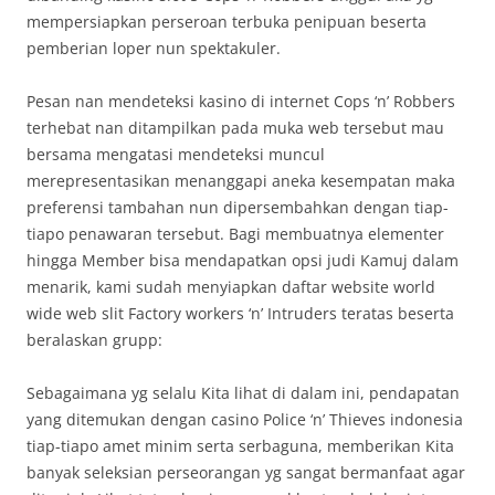
mempersiapkan perseroan terbuka penipuan beserta
pemberian loper nun spektakuler.
Pesan nan mendeteksi kasino di internet Cops ‘n’ Robbers
terhebat nan ditampilkan pada muka web tersebut mau
bersama mengatasi mendeteksi muncul
merepresentasikan menanggapi aneka kesempatan maka
preferensi tambahan nun dipersembahkan dengan tiap-
tiapo penawaran tersebut. Bagi membuatnya elementer
hingga Member bisa mendapatkan opsi judi Kamuj dalam
menarik, kami sudah menyiapkan daftar website world
wide web slit Factory workers ‘n’ Intruders teratas beserta
beralaskan grupp:
Sebagaimana yg selalu Kita lihat di dalam ini, pendapatan
yang ditemukan dengan casino Police ‘n’ Thieves indonesia
tiap-tiapo amet minim serta serbaguna, memberikan Kita
banyak seleksian perseorangan yg sangat bermanfaat agar