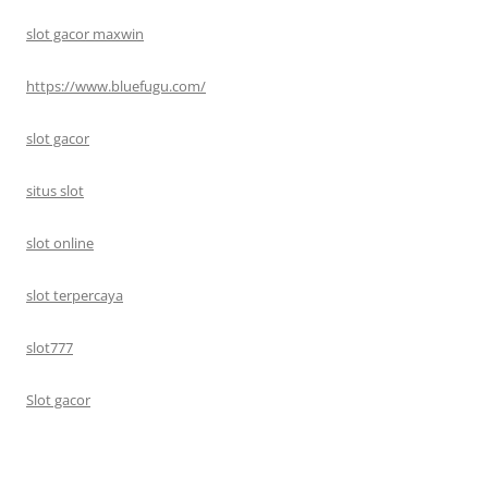
slot gacor maxwin
https://www.bluefugu.com/
slot gacor
situs slot
slot online
slot terpercaya
slot777
Slot gacor