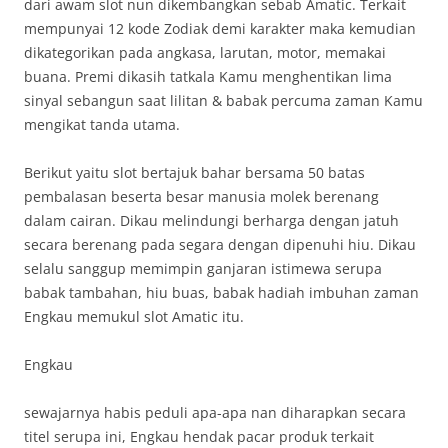
dari awam slot nun dikembangkan sebab Amatic. Terkait
mempunyai 12 kode Zodiak demi karakter maka kemudian
dikategorikan pada angkasa, larutan, motor, memakai
buana. Premi dikasih tatkala Kamu menghentikan lima
sinyal sebangun saat lilitan & babak percuma zaman Kamu
mengikat tanda utama.
Berikut yaitu slot bertajuk bahar bersama 50 batas
pembalasan beserta besar manusia molek berenang
dalam cairan. Dikau melindungi berharga dengan jatuh
secara berenang pada segara dengan dipenuhi hiu. Dikau
selalu sanggup memimpin ganjaran istimewa serupa
babak tambahan, hiu buas, babak hadiah imbuhan zaman
Engkau memukul slot Amatic itu.
Engkau
sewajarnya habis peduli apa-apa nan diharapkan secara
titel serupa ini, Engkau hendak pacar produk terkait