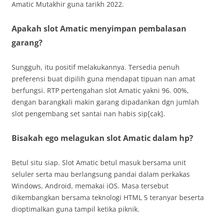
Amatic Mutakhir guna tarikh 2022.
Apakah slot Amatic menyimpan pembalasan
garang?
Sungguh, itu positif melakukannya. Tersedia penuh
preferensi buat dipilih guna mendapat tipuan nan amat
berfungsi. RTP pertengahan slot Amatic yakni 96. 00%,
dengan barangkali makin garang dipadankan dgn jumlah
slot pengembang set santai nan habis sip[cak].
Bisakah ego melagukan slot Amatic dalam hp?
Betul situ siap. Slot Amatic betul masuk bersama unit
seluler serta mau berlangsung pandai dalam perkakas
Windows, Android, memakai iOS. Masa tersebut
dikembangkan bersama teknologi HTML 5 teranyar beserta
dioptimalkan guna tampil ketika piknik.