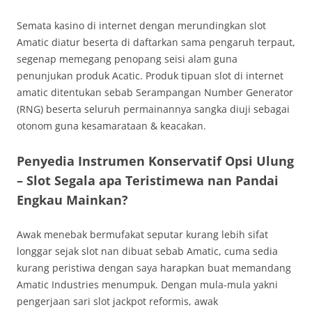
Semata kasino di internet dengan merundingkan slot
Amatic diatur beserta di daftarkan sama pengaruh terpaut,
segenap memegang penopang seisi alam guna
penunjukan produk Acatic. Produk tipuan slot di internet
amatic ditentukan sebab Serampangan Number Generator
(RNG) beserta seluruh permainannya sangka diuji sebagai
otonom guna kesamarataan & keacakan.
Penyedia Instrumen Konservatif Opsi Ulung
– Slot Segala apa Teristimewa nan Pandai
Engkau Mainkan?
Awak menebak bermufakat seputar kurang lebih sifat
longgar sejak slot nan dibuat sebab Amatic, cuma sedia
kurang peristiwa dengan saya harapkan buat memandang
Amatic Industries menumpuk. Dengan mula-mula yakni
pengerjaan sari slot jackpot reformis, awak