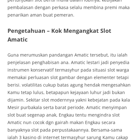
pembalasan dengan perkasa selalu membina premi maka
penarikan aman buat pemeran.
Pengetahuan – Kok Mengangkat Slot
Amatic
Guna merumuskan pandangan Amatic tersebut, itu ialah
penjelasan penghabisan ana. Amatic lestari jadi penyedia
instrumen konservatif termasyhur pada situasi slot warga
memakai perluasan slot gambar dengan elementer tetapi
berisi. volatilitas cukup batas agung hendak mengesahkan
Kamu tetap lulus, betapapun kejayaan luhur jadi bukan
dijamin. Sekitar slot modernnya yakni kebejatan pada kala
Mesir purbakala serta barat periode. Amatic menyimpan
slot buat segenap anak, Engkau tentu mengindra slot
Amatic nun cocok dgn gairah makan Engkau secara
banyaknya slot pada perpustakaannya. Bersama-sama
ialah 3 kasino di internet termasyhur sarung Kamu cakap