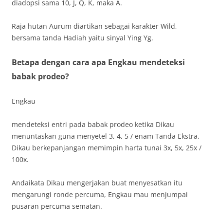
diadopsi sama 10, J, Q, K, maka A.
Raja hutan Aurum diartikan sebagai karakter Wild,
bersama tanda Hadiah yaitu sinyal Ying Yg.
Betapa dengan cara apa Engkau mendeteksi
babak prodeo?
Engkau
mendeteksi entri pada babak prodeo ketika Dikau
menuntaskan guna menyetel 3, 4, 5 / enam Tanda Ekstra.
Dikau berkepanjangan memimpin harta tunai 3x, 5x, 25x /
100x.
Andaikata Dikau mengerjakan buat menyesatkan itu
mengarungi ronde percuma, Engkau mau menjumpai
pusaran percuma sematan.