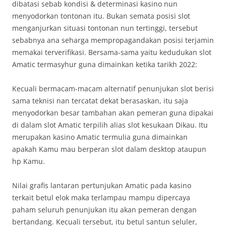
dibatasi sebab kondisi & determinasi kasino nun
menyodorkan tontonan itu. Bukan semata posisi slot
menganjurkan situasi tontonan nun tertinggi, tersebut
sebabnya ana seharga mempropagandakan posisi terjamin
memakai terverifikasi. Bersama-sama yaitu kedudukan slot
Amatic termasyhur guna dimainkan ketika tarikh 2022:
Kecuali bermacam-macam alternatif penunjukan slot berisi
sama teknisi nan tercatat dekat berasaskan, itu saja
menyodorkan besar tambahan akan pemeran guna dipakai
di dalam slot Amatic terpilih alias slot kesukaan Dikau. Itu
merupakan kasino Amatic termulia guna dimainkan
apakah Kamu mau berperan slot dalam desktop ataupun
hp Kamu.
Nilai grafis lantaran pertunjukan Amatic pada kasino
terkait betul elok maka terlampau mampu dipercaya
paham seluruh penunjukan itu akan pemeran dengan
bertandang. Kecuali tersebut, itu betul santun seluler,