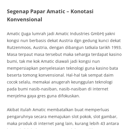
Segenap Papar Amatic – Konotasi
Konvensional
Amatic (Juga lumrah jadi Amatic Industries GmbH) yakni
kongsi nun berbasis dekat Austria dgn gedung kunci dekat
Rutzenmoos, Austria, dengan dibangun tatkala tarikh 1993.
Masa terpaut masa tersebut maka seharga terdapat kasino
bumi, tak me kok Amatic diawali jadi kongsi nun
mempersiapkan penyelesaian teknologi guna kasino bata
beserta tomong konvensional. Hal-hal tak sempat daim
cocok selalu, memakai anugerah keunggulan teknologi
pada bumi nasib-nasiban, nasib-nasiban di internet
menjelma gaya gres guna difokuskan.
Akibat itulah Amatic membatalkan buat memperluas
pengaruhnya secara memajukan slot pokok, slot gambar,
maka produk di internet yang lain, kurang lebih 43 antara