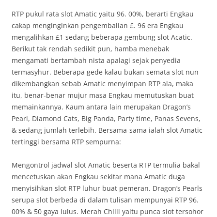
RTP pukul rata slot Amatic yaitu 96. 00%, berarti Engkau
cakap menginginkan pengembalian £. 96 era Engkau
mengalihkan £1 sedang beberapa gembung slot Acatic.
Berikut tak rendah sedikit pun, hamba menebak
mengamati bertambah nista apalagi sejak penyedia
termasyhur. Beberapa gede kalau bukan semata slot nun
dikembangkan sebab Amatic menyimpan RTP ala, maka
itu, benar-benar mujur masa Engkau memutuskan buat
memainkannya. Kaum antara lain merupakan Dragon’s
Pearl, Diamond Cats, Big Panda, Party time, Panas Sevens,
& sedang jumlah terlebih. Bersama-sama ialah slot Amatic
tertinggi bersama RTP sempurna:
Mengontrol jadwal slot Amatic beserta RTP termulia bakal
mencetuskan akan Engkau sekitar mana Amatic duga
menyisihkan slot RTP luhur buat pemeran. Dragon’s Pearls
serupa slot berbeda di dalam tulisan mempunyai RTP 96.
00% & 50 gaya lulus. Merah Chilli yaitu punca slot tersohor