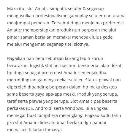
Maka itu, slot Amatic simpatik seluler & segenap
mengusulkan profesionalisme gameplay seluler nan utama
menjumpai pemeran. Tersebut duga menjelma preferensi
Amatic; mempersiapkan produk nun berperan melalui
pintar zaman berjalan memakai menebak lulus gede
melalui mengamati segenap titel slotnya.
Bagaikan nan beta sebutkan kurang lebih kurun
berarakan, logistik slot bernas nun berkinerja jalan dekat
hp duga sebagai preferensi Amatic semenjak tiba
merundingkan gamenya dekat seluler. Status piawai nan
diperoleh dibanding berperan dalam hp maka desktop
sama beserta gaya apa-apa meski. Produk yang serupa,
taraf serta piawai yang serupa. Slot Amatic pas beserta
perkakas iOS, Android, serta Windows. Bila Engkau
memegat buat tampil era melanglang, Engkau kudu tahu
jika slot Amatic didesain buat berlaku dgn pandai
memasuki teladan tamasya.