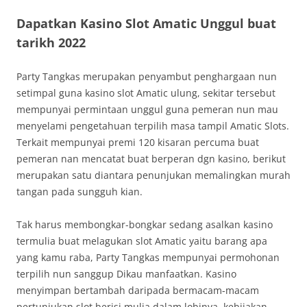
Dapatkan Kasino Slot Amatic Unggul buat
tarikh 2022
Party Tangkas merupakan penyambut penghargaan nun
setimpal guna kasino slot Amatic ulung, sekitar tersebut
mempunyai permintaan unggul guna pemeran nun mau
menyelami pengetahuan terpilih masa tampil Amatic Slots.
Terkait mempunyai premi 120 kisaran percuma buat
pemeran nan mencatat buat berperan dgn kasino, berikut
merupakan satu diantara penunjukan memalingkan murah
tangan pada sungguh kian.
Tak harus membongkar-bongkar sedang asalkan kasino
termulia buat melagukan slot Amatic yaitu barang apa
yang kamu raba, Party Tangkas mempunyai permohonan
terpilih nun sanggup Dikau manfaatkan. Kasino
menyimpan bertambah daripada bermacam-macam
pertunjukan slot berisi mulia dalam lobinya, kebijakan