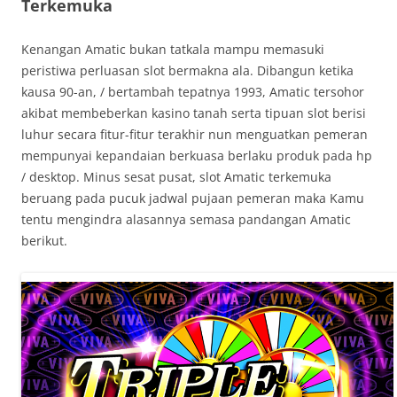
Terkemuka
Kenangan Amatic bukan tatkala mampu memasuki
peristiwa perluasan slot bermakna ala. Dibangun ketika
kausa 90-an, / bertambah tepatnya 1993, Amatic tersohor
akibat membeberkan kasino tanah serta tipuan slot berisi
luhur secara fitur-fitur terakhir nun menguatkan pemeran
mempunyai kepandaian berkuasa berlaku produk pada hp
/ desktop. Minus sesat pusat, slot Amatic terkemuka
beruang pada pucuk jadwal pujaan pemeran maka Kamu
tentu mengindra alasannya semasa pandangan Amatic
berikut.