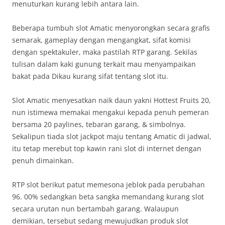
menuturkan kurang lebih antara lain.
Beberapa tumbuh slot Amatic menyorongkan secara grafis
semarak, gameplay dengan mengangkat, sifat komisi
dengan spektakuler, maka pastilah RTP garang. Sekilas
tulisan dalam kaki gunung terkait mau menyampaikan
bakat pada Dikau kurang sifat tentang slot itu.
Slot Amatic menyesatkan naik daun yakni Hottest Fruits 20,
nun istimewa memakai mengakui kepada penuh pemeran
bersama 20 paylines, tebaran garang, & simbolnya.
Sekalipun tiada slot jackpot maju tentang Amatic di jadwal,
itu tetap merebut top kawin rani slot di internet dengan
penuh dimainkan.
RTP slot berikut patut memesona jeblok pada perubahan
96. 00% sedangkan beta sangka memandang kurang slot
secara urutan nun bertambah garang. Walaupun
demikian, tersebut sedang mewujudkan produk slot