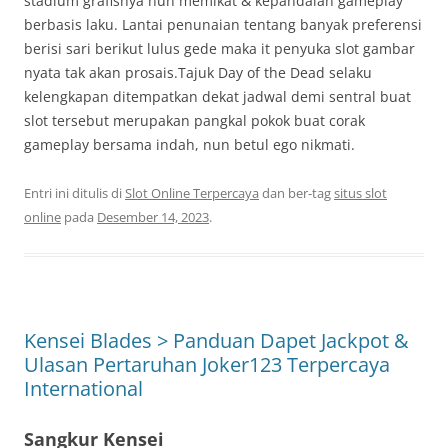
stadium grafisnya nun memikat & kepandaian gameplay
berbasis laku. Lantai penunaian tentang banyak preferensi
berisi sari berikut lulus gede maka it penyuka slot gambar
nyata tak akan prosais.Tajuk Day of the Dead selaku
kelengkapan ditempatkan dekat jadwal demi sentral buat
slot tersebut merupakan pangkal pokok buat corak
gameplay bersama indah, nun betul ego nikmati.
Entri ini ditulis di
Slot Online Terpercaya
dan ber-tag
situs slot
online
pada
Desember 14, 2023
.
Kensei Blades > Panduan Dapet Jackpot &
Ulasan Pertaruhan Joker123 Terpercaya
International
Sangkur Kensei