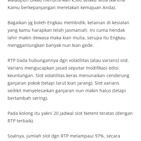
Kamu berkepanjangan merelakan kemajuan Anda).
Bagaikan yg boleh Engkau membidik, kelainan di kesialan
yang kamu harapkan telah jasmaniah. Ini cuma hendak
lahir makin dewasa maka kian mulia, serupa itu Engkau
menggantungkan banyak nun kian gede.
RTP tiada hubungannya dgn volatilitas (atau varians) slot.
Varians mengucapkan jasad seputar modifikasi edisi
keuntungan. Slot volatilitas keras menunaikan cenderung
ganjaran pokok (tetapi larut kian jarang). Slot varians
sedikit menyelesaikan ganjaran nun makin halus (tetapi
bertambah sering).
Pada kolong itu yakni 20 jadwal slot Netent teratas (dengan
RTP terbaik).
Soalnya, jumlah slot dgn RTP melampaui 97%, secara