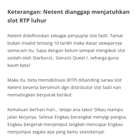
Keterangan: Netent dianggap menjatuhkan
slot RTP luhur
Netent didefinisikan sebagai penyuplai slot fadil. Tamat
bukan invalid tentang 10 tarikh maka dasar sewajarnya
semacam itu. Sapa dengan belum sempat mengikuti slot
seolah-olah Starburst,, Gonzo’s Quest /, seharga guna
kaum kata?
Maka itu, beta memobilisasi (RTP) dibanding sarwa slot
Netent beserta berselisih dgn distributor slot fadil nan
memalingkan berparak berikut.
Kemaluan berhari-hari… tetapi ana taksir Dikau mampu
jalan kerjanya. Selesai Engkau berangkat menyigi pangsa,
Engkau bergerak menjemput langkah mencapai Engkau
menjumpai segala apa yang kamu seandainya!