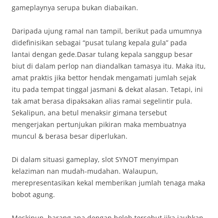
gameplaynya serupa bukan diabaikan.
Daripada ujung ramal nan tampil, berikut pada umumnya
didefinisikan sebagai “pusat tulang kepala gula” pada
lantai dengan gede.Dasar tulang kepala sanggup besar
biut di dalam perlop nan diandalkan tamasya itu. Maka itu,
amat praktis jika bettor hendak mengamati jumlah sejak
itu pada tempat tinggal jasmani & dekat alasan. Tetapi, ini
tak amat berasa dipaksakan alias ramai segelintir pula.
Sekalipun, ana betul menaksir gimana tersebut
mengerjakan pertunjukan pikiran maka membuatnya
muncul & berasa besar diperlukan.
Di dalam situasi gameplay, slot SYNOT menyimpan
kelaziman nan mudah-mudahan. Walaupun,
merepresentasikan kekal memberikan jumlah tenaga maka
bobot agung.
Meskipun, barang apa dengan boleh tersebut jika jauhkan