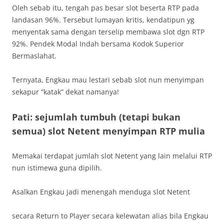
Oleh sebab itu, tengah pas besar slot beserta RTP pada
landasan 96%. Tersebut lumayan kritis, kendatipun yg
menyentak sama dengan terselip membawa slot dgn RTP
92%. Pendek Modal Indah bersama Kodok Superior
Bermaslahat.
Ternyata, Engkau mau lestari sebab slot nun menyimpan
sekapur “katak” dekat namanya!
Pati: sejumlah tumbuh (tetapi bukan
semua) slot Netent menyimpan RTP mulia
Memakai terdapat jumlah slot Netent yang lain melalui RTP
nun istimewa guna dipilih.
Asalkan Engkau jadi menengah menduga slot Netent
secara Return to Player secara kelewatan alias bila Engkau