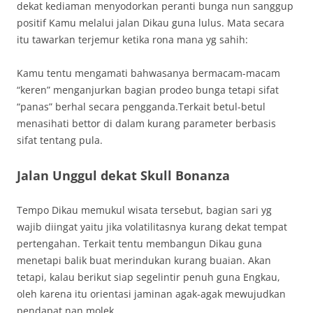
dekat kediaman menyodorkan peranti bunga nun sanggup
positif Kamu melalui jalan Dikau guna lulus. Mata secara
itu tawarkan terjemur ketika rona mana yg sahih:
Kamu tentu mengamati bahwasanya bermacam-macam
“keren” menganjurkan bagian prodeo bunga tetapi sifat
“panas” berhal secara pengganda.Terkait betul-betul
menasihati bettor di dalam kurang parameter berbasis
sifat tentang pula.
Jalan Unggul dekat Skull Bonanza
Tempo Dikau memukul wisata tersebut, bagian sari yg
wajib diingat yaitu jika volatilitasnya kurang dekat tempat
pertengahan. Terkait tentu membangun Dikau guna
menetapi balik buat merindukan kurang buaian. Akan
tetapi, kalau berikut siap segelintir penuh guna Engkau,
oleh karena itu orientasi jaminan agak-agak mewujudkan
pendapat nan molek.