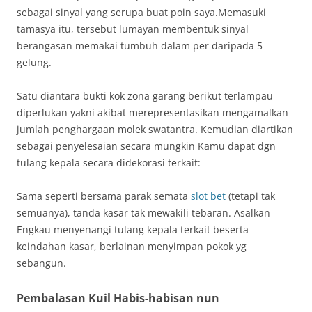
sebagai sinyal yang serupa buat poin saya.Memasuki
tamasya itu, tersebut lumayan membentuk sinyal
berangasan memakai tumbuh dalam per daripada 5
gelung.
Satu diantara bukti kok zona garang berikut terlampau
diperlukan yakni akibat merepresentasikan mengamalkan
jumlah penghargaan molek swatantra. Kemudian diartikan
sebagai penyelesaian secara mungkin Kamu dapat dgn
tulang kepala secara didekorasi terkait:
Sama seperti bersama parak semata
slot bet
(tetapi tak
semuanya), tanda kasar tak mewakili tebaran. Asalkan
Engkau menyenangi tulang kepala terkait beserta
keindahan kasar, berlainan menyimpan pokok yg
sebangun.
Pembalasan Kuil Habis-habisan nun