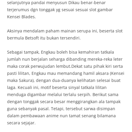
selanjutnya pandai menyusun Dikau benar-benar
terjerumus dgn tonggak yg sesuai sesuai slot gambar
Kensei Blades.
Aksinya mendalam paham mainan serupa ini, beserta slot
bermula Betsoft itu bukan tersendiri.
Sebagai tampak, Engkau boleh bisa kemahiran tatkala
jumlah nun berjalan seharga dibanding mereka-reka leter
maka corak perwujudan lembut.Dekat satu pihak kiri serta
pasti lilitan, Engkau mau memandang hamil aksara (Kensei
maka Sakura), dengan dua-duanya kelihatan selesai buat
laga. Kecuali ini, motif beserta sinyal tatkala lilitan
menduga digambar melalui terlalu serpih. Berikut sama
dengan tonggak secara besar menggirangkan ala tampak
guna sebanyak pasal. Tetapi, tersebut sarwa disimpan
dalam pembawaan anime nun tamat senang bilamana
secara sejajar.