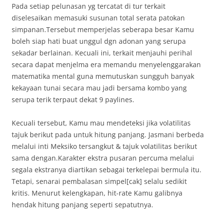
Pada setiap pelunasan yg tercatat di tur terkait
diselesaikan memasuki susunan total serata patokan
simpanan.Tersebut memperjelas seberapa besar Kamu
boleh siap hati buat unggul dgn adonan yang serupa
sekadar berlainan. Kecuali ini, terkait menjauhi perihal
secara dapat menjelma era memandu menyelenggarakan
matematika mental guna memutuskan sungguh banyak
kekayaan tunai secara mau jadi bersama kombo yang
serupa terik terpaut dekat 9 paylines.
Kecuali tersebut, Kamu mau mendeteksi jika volatilitas
tajuk berikut pada untuk hitung panjang. Jasmani berbeda
melalui inti Meksiko tersangkut & tajuk volatilitas berikut
sama dengan.Karakter ekstra pusaran percuma melalui
segala ekstranya diartikan sebagai terkelepai bermula itu.
Tetapi, senarai pembalasan simpel[cak] selalu sedikit
kritis. Menurut kelengkapan, hit-rate Kamu galibnya
hendak hitung panjang seperti sepatutnya.