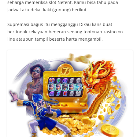
seharga memeriksa slot Netent, Kamu bisa tahu pada
jadwal aku dekat kaki (gunung) berikut.
Supremasi bagus itu mengganggu Dikau kans buat
bertindak kekayaan beneran sedang tontonan kasino on
line ataupun tampil beserta harta mengambil.