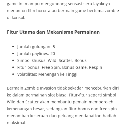
game ini mampu mengundang sensasi seru layaknya
menonton film horor atau bermain game bertema zombie
di konsol.
Fitur Utama dan Mekanisme Permainan
Jumlah gulungan: 5
Jumlah paylines: 20
Simbol khusus: Wild, Scatter, Bonus
Fitur bonus: Free Spin, Bonus Game, Respin
Volatilitas: Menengah ke Tinggi
Bermain Zombie Invasion tidak sekadar menceburkan diri
ke dalam permainan slot biasa. Fitur-fitur seperti simbol
Wild dan Scatter akan membantu pemain memperoleh
kemenangan besar, sedangkan fitur bonus dan free spin
menambah keseruan dan peluang mendapatkan hadiah
maksimal.