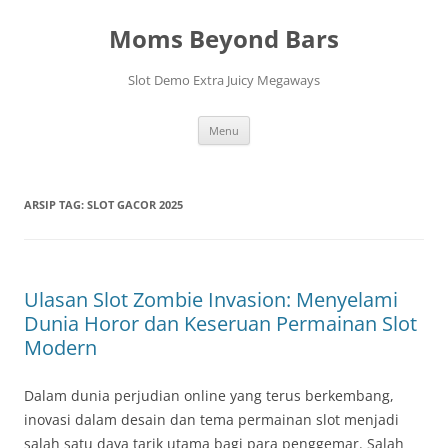
Langsung
ke
Moms Beyond Bars
isi
Slot Demo Extra Juicy Megaways
Menu
ARSIP TAG:
SLOT GACOR 2025
Ulasan Slot Zombie Invasion: Menyelami
Dunia Horor dan Keseruan Permainan Slot
Modern
Dalam dunia perjudian online yang terus berkembang,
inovasi dalam desain dan tema permainan slot menjadi
salah satu daya tarik utama bagi para penggemar. Salah