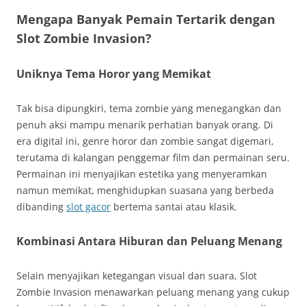
Mengapa Banyak Pemain Tertarik dengan
Slot Zombie Invasion?
Uniknya Tema Horor yang Memikat
Tak bisa dipungkiri, tema zombie yang menegangkan dan
penuh aksi mampu menarik perhatian banyak orang. Di
era digital ini, genre horor dan zombie sangat digemari,
terutama di kalangan penggemar film dan permainan seru.
Permainan ini menyajikan estetika yang menyeramkan
namun memikat, menghidupkan suasana yang berbeda
dibanding
slot gacor
bertema santai atau klasik.
Kombinasi Antara Hiburan dan Peluang Menang
Selain menyajikan ketegangan visual dan suara, Slot
Zombie Invasion menawarkan peluang menang yang cukup