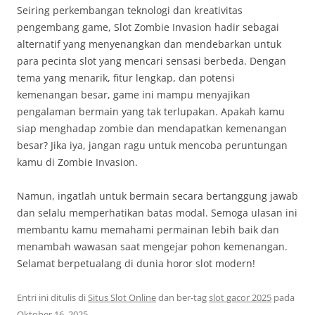
Seiring perkembangan teknologi dan kreativitas
pengembang game, Slot Zombie Invasion hadir sebagai
alternatif yang menyenangkan dan mendebarkan untuk
para pecinta slot yang mencari sensasi berbeda. Dengan
tema yang menarik, fitur lengkap, dan potensi
kemenangan besar, game ini mampu menyajikan
pengalaman bermain yang tak terlupakan. Apakah kamu
siap menghadap zombie dan mendapatkan kemenangan
besar? Jika iya, jangan ragu untuk mencoba peruntungan
kamu di Zombie Invasion.
Namun, ingatlah untuk bermain secara bertanggung jawab
dan selalu memperhatikan batas modal. Semoga ulasan ini
membantu kamu memahami permainan lebih baik dan
menambah wawasan saat mengejar pohon kemenangan.
Selamat berpetualang di dunia horor slot modern!
Entri ini ditulis di
Situs Slot Online
dan ber-tag
slot gacor 2025
pada
Oktober 16, 2025
.