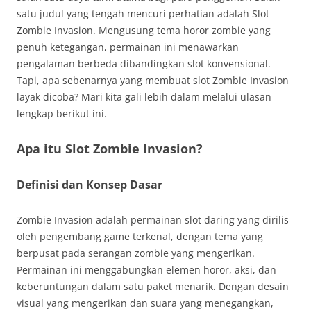
satu judul yang tengah mencuri perhatian adalah Slot
Zombie Invasion. Mengusung tema horor zombie yang
penuh ketegangan, permainan ini menawarkan
pengalaman berbeda dibandingkan slot konvensional.
Tapi, apa sebenarnya yang membuat slot Zombie Invasion
layak dicoba? Mari kita gali lebih dalam melalui ulasan
lengkap berikut ini.
Apa itu Slot Zombie Invasion?
Definisi dan Konsep Dasar
Zombie Invasion adalah permainan slot daring yang dirilis
oleh pengembang game terkenal, dengan tema yang
berpusat pada serangan zombie yang mengerikan.
Permainan ini menggabungkan elemen horor, aksi, dan
keberuntungan dalam satu paket menarik. Dengan desain
visual yang mengerikan dan suara yang menegangkan,