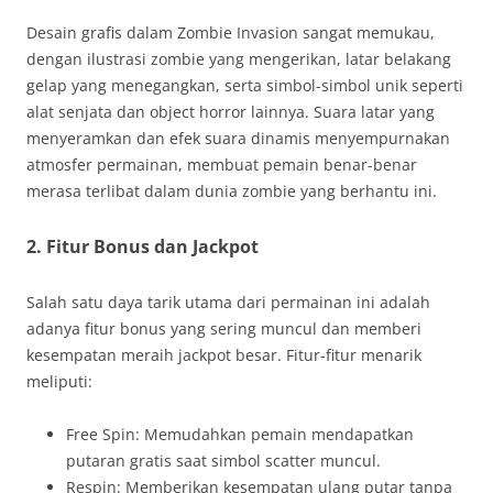
Desain grafis dalam Zombie Invasion sangat memukau,
dengan ilustrasi zombie yang mengerikan, latar belakang
gelap yang menegangkan, serta simbol-simbol unik seperti
alat senjata dan object horror lainnya. Suara latar yang
menyeramkan dan efek suara dinamis menyempurnakan
atmosfer permainan, membuat pemain benar-benar
merasa terlibat dalam dunia zombie yang berhantu ini.
2. Fitur Bonus dan Jackpot
Salah satu daya tarik utama dari permainan ini adalah
adanya fitur bonus yang sering muncul dan memberi
kesempatan meraih jackpot besar. Fitur-fitur menarik
meliputi:
Free Spin: Memudahkan pemain mendapatkan
putaran gratis saat simbol scatter muncul.
Respin: Memberikan kesempatan ulang putar tanpa