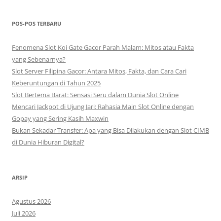
POS-POS TERBARU
Fenomena Slot Koi Gate Gacor Parah Malam: Mitos atau Fakta
yang Sebenarnya?
Slot Server Filipina Gacor: Antara Mitos, Fakta, dan Cara Cari
Keberuntungan di Tahun 2025
Slot Bertema Barat: Sensasi Seru dalam Dunia Slot Online
Mencari Jackpot di Ujung Jari: Rahasia Main Slot Online dengan
Gopay yang Sering Kasih Maxwin
Bukan Sekadar Transfer: Apa yang Bisa Dilakukan dengan Slot CIMB
di Dunia Hiburan Digital?
ARSIP
Agustus 2026
Juli 2026