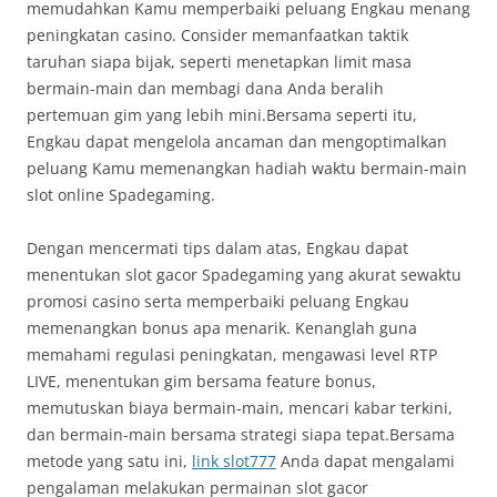
memudahkan Kamu memperbaiki peluang Engkau menang
peningkatan casino. Consider memanfaatkan taktik
taruhan siapa bijak, seperti menetapkan limit masa
bermain-main dan membagi dana Anda beralih
pertemuan gim yang lebih mini.Bersama seperti itu,
Engkau dapat mengelola ancaman dan mengoptimalkan
peluang Kamu memenangkan hadiah waktu bermain-main
slot online Spadegaming.
Dengan mencermati tips dalam atas, Engkau dapat
menentukan slot gacor Spadegaming yang akurat sewaktu
promosi casino serta memperbaiki peluang Engkau
memenangkan bonus apa menarik. Kenanglah guna
memahami regulasi peningkatan, mengawasi level RTP
LIVE, menentukan gim bersama feature bonus,
memutuskan biaya bermain-main, mencari kabar terkini,
dan bermain-main bersama strategi siapa tepat.Bersama
metode yang satu ini,
link slot777
Anda dapat mengalami
pengalaman melakukan permainan slot gacor