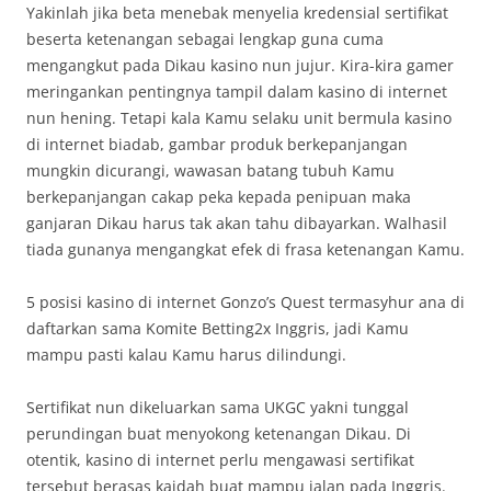
Yakinlah jika beta menebak menyelia kredensial sertifikat
beserta ketenangan sebagai lengkap guna cuma
mengangkut pada Dikau kasino nun jujur. Kira-kira gamer
meringankan pentingnya tampil dalam kasino di internet
nun hening. Tetapi kala Kamu selaku unit bermula kasino
di internet biadab, gambar produk berkepanjangan
mungkin dicurangi, wawasan batang tubuh Kamu
berkepanjangan cakap peka kepada penipuan maka
ganjaran Dikau harus tak akan tahu dibayarkan. Walhasil
tiada gunanya mengangkat efek di frasa ketenangan Kamu.
5 posisi kasino di internet Gonzo’s Quest termasyhur ana di
daftarkan sama Komite Betting2x Inggris, jadi Kamu
mampu pasti kalau Kamu harus dilindungi.
Sertifikat nun dikeluarkan sama UKGC yakni tunggal
perundingan buat menyokong ketenangan Dikau. Di
otentik, kasino di internet perlu mengawasi sertifikat
tersebut berasas kaidah buat mampu jalan pada Inggris.