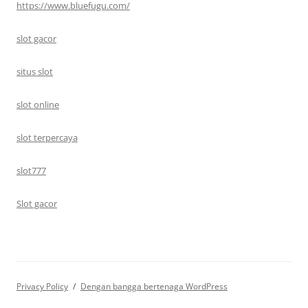
https://www.bluefugu.com/
slot gacor
situs slot
slot online
slot terpercaya
slot777
Slot gacor
Privacy Policy
Dengan bangga bertenaga WordPress