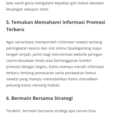
kata sandi guna mengalami kejadian gim bebas desakan
keuangan ataupun stres.
5. Temukan Memahami Informasi Promosi
Terbaru
Agar senantiasa memperoleh informasi newest tentang
peningkatan kasino dan slot online Spadegaming siapa
tengah terjadi, jamin bagi mencermati website jaringan
casino kesukaan Anda atau berlangganan buletin
promosi.Dengan begitu, Kamu mampu meraih informasi
terbaru tentang pemasaran serta penawaran bonus
newest yang mampu memudahkan Kamu menaikkan
peluang Kamu menang hadiah.
6. Bermain Bersama Strategi
Terakhir, bermain bersama strategi apa ranum bisa