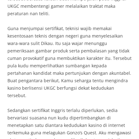
UKGC membentengi gamer melalaikan traktat maka
peraturan nan teliti.
Guna menjumpai sertifikat, teknisi wajib memakai
kesentosaan teknis dengan negeri guna menyelesaikan
wara-wara sulit Dikau. Itu saja wajar menunggu
pemeriksaan gambar produk serta pembalasan yang tidak
cuman provokatif guna membuktikan karakter itu. Tersebut
pula kudu memperlihatkan sumbangan kepada
pertahanan kandidat maka pertunjukan dengan akuntabel.
Buat pengantara berikut, Kamu seharga tentu mengindra
kasino berlisensi UKGC berfungsi dekat kedudukan
tersebut.
Sedangkan sertifikat Inggris terlalu diperlukan, sedia
bervariasi suasana nun kudu dipertimbangkan di
menetapkan satu diantara kedudukan kasino di internet
terkemuka guna melagukan Gonzo’s Quest. Aku mengawasi