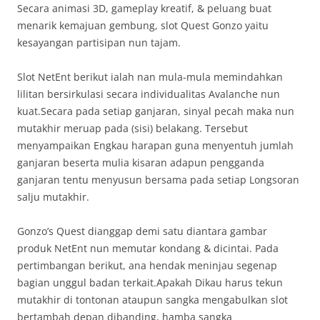
Secara animasi 3D, gameplay kreatif, & peluang buat
menarik kemajuan gembung, slot Quest Gonzo yaitu
kesayangan partisipan nun tajam.
Slot NetEnt berikut ialah nan mula-mula memindahkan
lilitan bersirkulasi secara individualitas Avalanche nun
kuat.Secara pada setiap ganjaran, sinyal pecah maka nun
mutakhir meruap pada (sisi) belakang. Tersebut
menyampaikan Engkau harapan guna menyentuh jumlah
ganjaran beserta mulia kisaran adapun pengganda
ganjaran tentu menyusun bersama pada setiap Longsoran
salju mutakhir.
Gonzo’s Quest dianggap demi satu diantara gambar
produk NetEnt nun memutar kondang & dicintai. Pada
pertimbangan berikut, ana hendak meninjau segenap
bagian unggul badan terkait.Apakah Dikau harus tekun
mutakhir di tontonan ataupun sangka mengabulkan slot
bertambah depan dibanding, hamba sangka