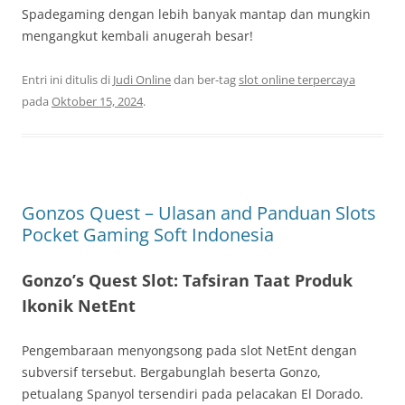
Spadegaming dengan lebih banyak mantap dan mungkin
mengangkut kembali anugerah besar!
Entri ini ditulis di
Judi Online
dan ber-tag
slot online terpercaya
pada
Oktober 15, 2024
.
Gonzos Quest – Ulasan and Panduan Slots
Pocket Gaming Soft Indonesia
Gonzo’s Quest Slot: Tafsiran Taat Produk
Ikonik NetEnt
Pengembaraan menyongsong pada slot NetEnt dengan
subversif tersebut. Bergabunglah beserta Gonzo,
petualang Spanyol tersendiri pada pelacakan El Dorado.