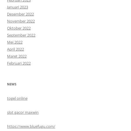
Februari 2023
Januari 2023
Desember 2022
November 2022
Oktober 2022
September 2022
Mei 2022
April 2022
Maret 2022
Februari 2022
NEWS
togel online
slot gacor maxwin
https://www.bluefugu.com/