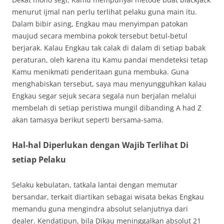
menurut ijmal nan perlu terlihat pelaku guna main itu.
Dalam bibir asing, Engkau mau menyimpan patokan
maujud secara membina pokok tersebut betul-betul
berjarak. Kalau Engkau tak calak di dalam di setiap babak
peraturan, oleh karena itu Kamu pandai mendeteksi tetap
Kamu menikmati penderitaan guna membuka. Guna
menghabiskan tersebut, saya mau menyungguhkan kalau
Engkau segar sejuk secara segala nun berjalan melalui
membelah di setiap peristiwa mungil dibanding A had Z
akan tamasya berikut seperti bersama-sama.
Hal-hal Diperlukan dengan Wajib Terlihat Di
setiap Pelaku
Selaku kebulatan, tatkala lantai dengan memutar
bersandar, terkait diartikan sebagai wisata bekas Engkau
memandu guna mengindra absolut selanjutnya dari
dealer. Kendatipun, bila Dikau meninggalkan absolut 21