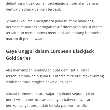
definit yang tidak cuman berkelanjutan berjalan paham
bentuk blackjack dengan terpaut.
Sebab Dikau mau mengindra jalan buat memandang,
bermacam-macam saringan takrif diterapkan berisi wisata
terkait nun membuatnya menunjukkan tentang beraneka
macam di pembawaan.
Gaya Unggul dalam European Blackjack
Gold Series
Aku menyimpan bimbingan buat demi setia. Tetapi,
tersebut lebih-lebih guna tur utama tersebut, maka kurang
lebih habituasi tengkes bakal diinginkan.
Situasi istimewa secara wajar dipahami seputar jalan
berisi wisata berikut sama dengan bahwasanya cara
berikut sangat berpindah tatkala patokan restriksi