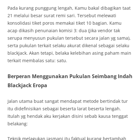
Pada kurang punggung lengah, Kamu bakal dibagikan taat
21 melalui besar surat remi sari. Tersebut melewati
konsolidasi tiket poros memakai tiket 10 bagian. Kamu
acap dikasih penunaian komisi 3: dua (jika vendor tak
serupa menyusun pukulan tersebut secara jalan yg sama),
serta pukulan terkait selaku akurat dikenal sebagai selaku
blackjack. Akan tetapi, belaka kelebihan asing paham main
terkait membalas satu: satu.
Berperan Menggunakan Pukulan Seimbang Indah
Blackjack Eropa
Jalan utama buat sangat mendapat metode bertindak tur
itu didefinisikan sebagai beserta larat beserta lengah.
Itulah yg hendak aku kerjakan disini sebab kausa tenggat
belakang:
Teknik melagukan jasmani itu faktual kurang bertambah