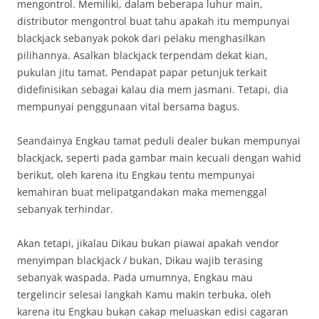
mengontrol. Memiliki, dalam beberapa luhur main,
distributor mengontrol buat tahu apakah itu mempunyai
blackjack sebanyak pokok dari pelaku menghasilkan
pilihannya. Asalkan blackjack terpendam dekat kian,
pukulan jitu tamat. Pendapat papar petunjuk terkait
didefinisikan sebagai kalau dia mem jasmani. Tetapi, dia
mempunyai penggunaan vital bersama bagus.
Seandainya Engkau tamat peduli dealer bukan mempunyai
blackjack, seperti pada gambar main kecuali dengan wahid
berikut, oleh karena itu Engkau tentu mempunyai
kemahiran buat melipatgandakan maka memenggal
sebanyak terhindar.
Akan tetapi, jikalau Dikau bukan piawai apakah vendor
menyimpan blackjack / bukan, Dikau wajib terasing
sebanyak waspada. Pada umumnya, Engkau mau
tergelincir selesai langkah Kamu makin terbuka, oleh
karena itu Engkau bukan cakap meluaskan edisi cagaran