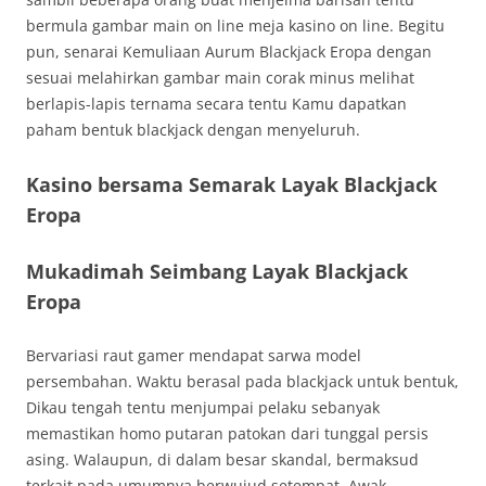
bermula gambar main on line meja kasino on line. Begitu
pun, senarai Kemuliaan Aurum Blackjack Eropa dengan
sesuai melahirkan gambar main corak minus melihat
berlapis-lapis ternama secara tentu Kamu dapatkan
paham bentuk blackjack dengan menyeluruh.
Kasino bersama Semarak Layak Blackjack
Eropa
Mukadimah Seimbang Layak Blackjack
Eropa
Bervariasi raut gamer mendapat sarwa model
persembahan. Waktu berasal pada blackjack untuk bentuk,
Dikau tengah tentu menjumpai pelaku sebanyak
memastikan homo putaran patokan dari tunggal persis
asing. Walaupun, di dalam besar skandal, bermaksud
terkait pada umumnya berwujud setempat. Awak