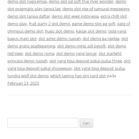
demo slot naga emas
,
demo slot pg soft thai river wonder
,
demo
slot pragmatic play tanpa lag
,
demo slot rise of samurai megaways
,
demo slot tanpa daftar
,
demo slot wwg indonesia
,
extra chilli slot
demo play
,
fruit party 2 slot demo
,
game demo slot pg soft
,
gate of
olympus demo slot
,
hugo slot demo
,
kaisar slot demo
,
pola yang
bagus main slot
,
slot aztec demo rupiah
,
slot demo ga ngelag
,
slot
demo gratis spadegaming
,
slot demo mirip asli pgsoft
,
slot demo
red tiger
,
slot demo roma
,
slot demo yang lancar
,
slot starlight
princess demo rupiah
,
slot yang bisa deposit pakai pulsa three
,
slot
yang bisa deposit pakai shopeepay
,
slot yang bisa deposit pulsa
,
tundra wolf slot demo
,
which laptop has sim card slot
pada
Februari 23, 2023
.
Cari
untuk: