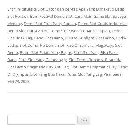
Entri ini ditulis di
Slot Gacor
dan ber-tag
Apa Yang Dimaksud Batig
Slot Politiek
,
Barn Festival Demo Slot
,
Cara Main Game Slot Supaya
Menang
,
Demo Slot Fruit Party Rupiah
,
Demo Slot Gratis Indonesia
,
Demo Slot Harta Aztec
,
Demo Slot Sweet Bonanza Rupiah
,
Demo
Slot Tidak Lag
,
Depo Slot Demo
,
El Paso Gunfight Slot Demo
,
Lucky
Ladies Slot Demo
,
Pp Demo Slot
,
Rise Of Samurai Megaways Slot
Demo
,
Room Slot Fafafa Yang Bagus
,
Situs Slot Yang Bisa Pakai
Dana
,
Situs Slot Yang Gampang Jp
,
Slot Demo Bonanza Piramida
,
Slot Demo Pragmatic Play Anti Lag
,
Slot Demo Pragmatic Play Gates
Of Olympus
,
Slot Yang Bisa Pakai Pulsa
,
Slot Yang Lagi Viral
pada
Mei 28, 2023
.
Cari
untuk: