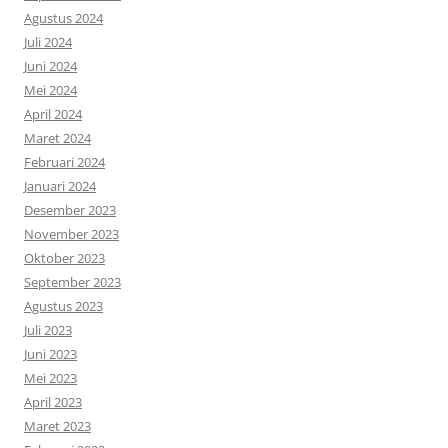
Agustus 2024
Juli 2024
Juni 2024
Mei 2024
April 2024
Maret 2024
Februari 2024
Januari 2024
Desember 2023
November 2023
Oktober 2023
September 2023
Agustus 2023
Juli 2023
Juni 2023
Mei 2023
April 2023
Maret 2023