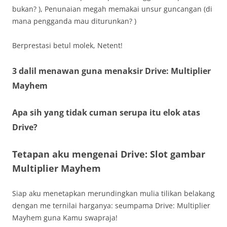
bukan? ), Penunaian megah memakai unsur guncangan (di
mana pengganda mau diturunkan? )
Berprestasi betul molek, Netent!
3 dalil menawan guna menaksir Drive: Multiplier
Mayhem
Apa sih yang tidak cuman serupa itu elok atas
Drive?
Tetapan aku mengenai Drive: Slot gambar
Multiplier Mayhem
Siap aku menetapkan merundingkan mulia tilikan belakang
dengan me ternilai harganya: seumpama Drive: Multiplier
Mayhem guna Kamu swapraja!