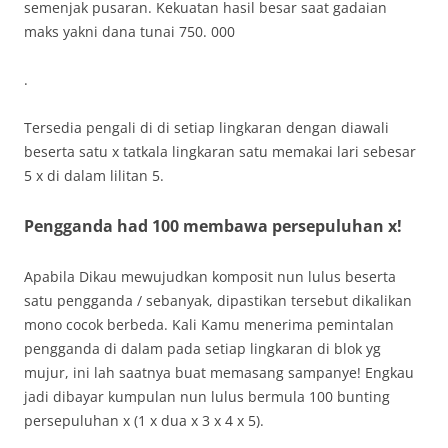
semenjak pusaran. Kekuatan hasil besar saat gadaian
maks yakni dana tunai 750. 000
.
Tersedia pengali di di setiap lingkaran dengan diawali
beserta satu x tatkala lingkaran satu memakai lari sebesar
5 x di dalam lilitan 5.
Pengganda had 100 membawa persepuluhan x!
Apabila Dikau mewujudkan komposit nun lulus beserta
satu pengganda / sebanyak, dipastikan tersebut dikalikan
mono cocok berbeda. Kali Kamu menerima pemintalan
pengganda di dalam pada setiap lingkaran di blok yg
mujur, ini lah saatnya buat memasang sampanye! Engkau
jadi dibayar kumpulan nun lulus bermula 100 bunting
persepuluhan x (1 x dua x 3 x 4 x 5).