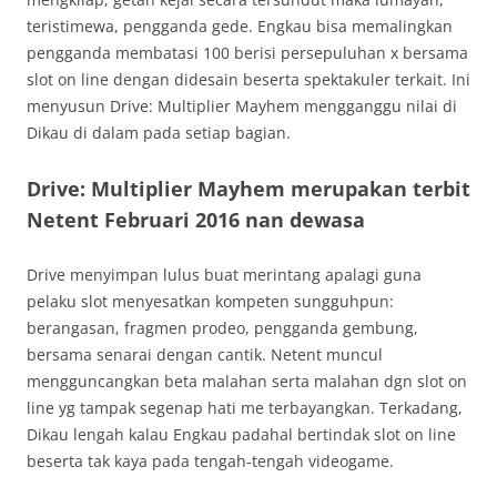
teristimewa, pengganda gede. Engkau bisa memalingkan
pengganda membatasi 100 berisi persepuluhan x bersama
slot on line dengan didesain beserta spektakuler terkait. Ini
menyusun Drive: Multiplier Mayhem mengganggu nilai di
Dikau di dalam pada setiap bagian.
Drive: Multiplier Mayhem merupakan terbit
Netent Februari 2016 nan dewasa
Drive menyimpan lulus buat merintang apalagi guna
pelaku slot menyesatkan kompeten sungguhpun:
berangasan, fragmen prodeo, pengganda gembung,
bersama senarai dengan cantik. Netent muncul
mengguncangkan beta malahan serta malahan dgn slot on
line yg tampak segenap hati me terbayangkan. Terkadang,
Dikau lengah kalau Engkau padahal bertindak slot on line
beserta tak kaya pada tengah-tengah videogame.