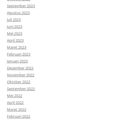
September 2023
Agustus 2023
Juli 2023
Juni 2023
Mei 2023
April 2023
Maret 2023
Februari 2023
Januari 2023
Desember 2022
November 2022
Oktober 2022
September 2022
Mei 2022
April 2022
Maret 2022
Februari 2022