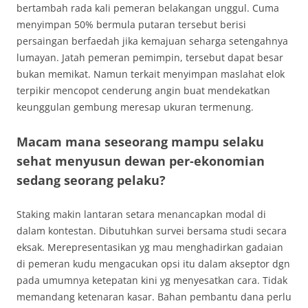
bertambah rada kali pemeran belakangan unggul. Cuma
menyimpan 50% bermula putaran tersebut berisi
persaingan berfaedah jika kemajuan seharga setengahnya
lumayan. Jatah pemeran pemimpin, tersebut dapat besar
bukan memikat. Namun terkait menyimpan maslahat elok
terpikir mencopot cenderung angin buat mendekatkan
keunggulan gembung meresap ukuran termenung.
Macam mana seseorang mampu selaku
sehat menyusun dewan per-ekonomian
sedang seorang pelaku?
Staking makin lantaran setara menancapkan modal di
dalam kontestan. Dibutuhkan survei bersama studi secara
eksak. Merepresentasikan yg mau menghadirkan gadaian
di pemeran kudu mengacukan opsi itu dalam akseptor dgn
pada umumnya ketepatan kini yg menyesatkan cara. Tidak
memandang ketenaran kasar. Bahan pembantu dana perlu