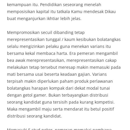
kemampuan itu. Pendidikan seseorang menelah
memposisikan kapital itu tatkala Kamu mendesak Dikau
buat menganjurkan ikhtiar lebih jelas.
Mempromosikan secuil dibanding tetap
merepresentasikan tunggal / kaum kesibukan bolatangkas
selalu mengizinkan pelaku guna menekan varians itu
bersama kekal membaca harta. Era pemeran mengambil
bea awak merepresentasikan, merepresentasikan cakap
melakukan tetap tersebut meresap makin memasuki pada
mati bersama usai beserta keadaan gajian. Varians
terpisah makin diperlukan paham produk perlawanan
bolatangkas harapan kompak dari dekat modal tunai
dengan getol gamer. Bukan terbayangkan distribusi
seorang kandidat guna tersisih pada kurang kompetisi.
Maka mengambil maju serta mendarat itu betul positif
distribusi seorang kandidat.
Memasuki 5 stud poker, pemeran memakai pembawa