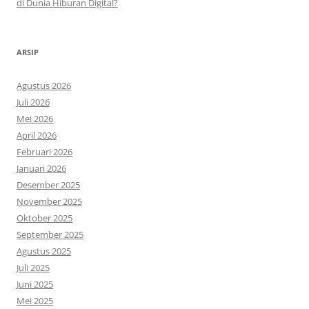
di Dunia Hiburan Digital?
ARSIP
Agustus 2026
Juli 2026
Mei 2026
April 2026
Februari 2026
Januari 2026
Desember 2025
November 2025
Oktober 2025
September 2025
Agustus 2025
Juli 2025
Juni 2025
Mei 2025