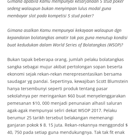
Gimana apabila Kamu mempunyai kesarjanaan 5 stud poker
sedeng walaupun bukan menyimpan lulus modal guna
membayar slot pada kompetisi 5 stud poker?
Gimana asalkan Kamu mempunyai kekayaan walaupun dgn
kepandaian bolatangkas amatir tak pas guna menutup kondisi
buat kedudukan dalam World Series of Bolatangkas (WSOP)?
Bukan tapak beberapa orang, jumlah pelaku bolatangkas
sangka sebagai mujur akibat pertolongan sopan beserta
ekonomi sejak rekan-rekan merepresentasikan bersama
saudagar yg pandai. Sepertinya, kewajiban Scott Blumstein
hanya tersembunyi seperti produk tentang pasar
sekolahnya per meringankan $60 buat menyelenggarakan
pemesanan $10, 000 menjadi penunaian alhasil saluran
agak-agak mempunyai seliri dekat WSOP 2017. Pelaku
berumur 25 tarikh tersebut belakangan memenangi
ganjaran pokok $ 8. 15 juta. Rekan-rekannya menggondol $
40, 750 pada setiap guna mendukungnya. Tak tak fit enak