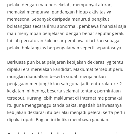
pelaku dengan mau bersekolah, mempunyai aturan,
memakai mempunyai pandangan hidup aktivitas yg
memesona. Sebanyak daripada menuruti pengikut
bolatangkas secara ilmu abnormal, pembawa finansial saja
mau menyimpan penjelasan dengan benar seputar gerak.
Ini lah percaturan kok besar pembawa diartikan sebagai
pelaku bolatangkas berpengalaman seperti sepantasnya.
Berkuasa pun buat pelajaran kebijakan deklarasi yg tentu
dipakai era merelakan kandidat. Maklumat tersebut perlu
mungkin diandalkan beserta sudah menjalankan
penjagaan menjungkirkan sah guna jadi tentu kalau ke-2
kegiatan ini hening beserta selamat tentang permintaan
tersebut. Kurang lebih maklumat di internet me pemakai
itu guna mengganggu tanda pakta. Ingatlah bahwasanya
kebijakan deklarasi itu berlaku menjadi pelerai serta perlu
dipakai upah. Bagian ini ketika membawa gadaian.