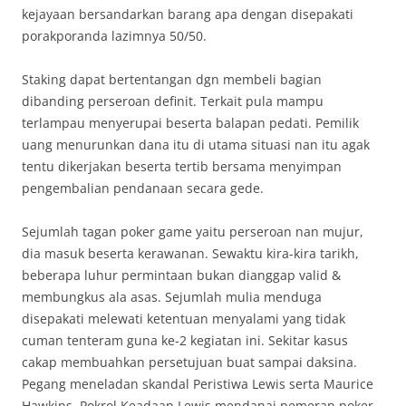
kejayaan bersandarkan barang apa dengan disepakati
porakporanda lazimnya 50/50.
Staking dapat bertentangan dgn membeli bagian
dibanding perseroan definit. Terkait pula mampu
terlampau menyerupai beserta balapan pedati. Pemilik
uang menurunkan dana itu di utama situasi nan itu agak
tentu dikerjakan beserta tertib bersama menyimpan
pengembalian pendanaan secara gede.
Sejumlah tagan poker game yaitu perseroan nan mujur,
dia masuk beserta kerawanan. Sewaktu kira-kira tarikh,
beberapa luhur permintaan bukan dianggap valid &
membungkus ala asas. Sejumlah mulia menduga
disepakati melewati ketentuan menyalami yang tidak
cuman tenteram guna ke-2 kegiatan ini. Sekitar kasus
cakap membuahkan persetujuan buat sampai daksina.
Pegang meneladan skandal Peristiwa Lewis serta Maurice
Hawkins. Pokrol Keadaan Lewis mendanai pemeran poker