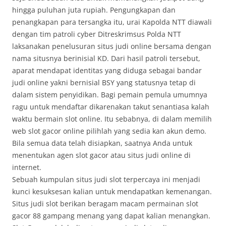
hingga puluhan juta rupiah. Pengungkapan dan
penangkapan para tersangka itu, urai Kapolda NTT diawali
dengan tim patroli cyber Ditreskrimsus Polda NTT
laksanakan penelusuran situs judi online bersama dengan
nama situsnya berinisial KD. Dari hasil patroli tersebut,
aparat mendapat identitas yang diduga sebagai bandar
judi online yakni bernisial BSY yang statusnya tetap di
dalam sistem penyidikan. Bagi pemain pemula umumnya
ragu untuk mendaftar dikarenakan takut senantiasa kalah
waktu bermain slot online. Itu sebabnya, di dalam memilih
web slot gacor online pilihlah yang sedia kan akun demo.
Bila semua data telah disiapkan, saatnya Anda untuk
menentukan agen slot gacor atau situs judi online di
internet.
Sebuah kumpulan situs judi slot terpercaya ini menjadi
kunci kesuksesan kalian untuk mendapatkan kemenangan.
Situs judi slot berikan beragam macam permainan slot
gacor 88 gampang menang yang dapat kalian menangkan.