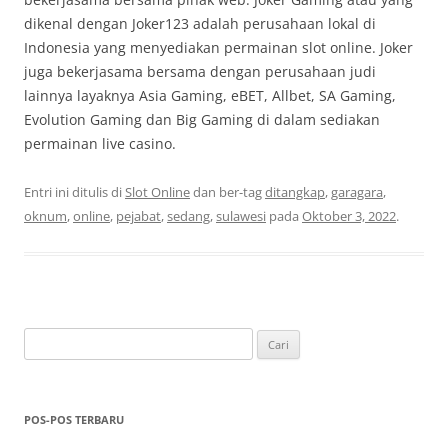
dikenal dengan Joker123 adalah perusahaan lokal di
Indonesia yang menyediakan permainan slot online. Joker
juga bekerjasama bersama dengan perusahaan judi
lainnya layaknya Asia Gaming, eBET, Allbet, SA Gaming,
Evolution Gaming dan Big Gaming di dalam sediakan
permainan live casino.
Entri ini ditulis di
Slot Online
dan ber-tag
ditangkap
,
garagara
,
oknum
,
online
,
pejabat
,
sedang
,
sulawesi
pada
Oktober 3, 2022
.
Cari
untuk:
POS-POS TERBARU