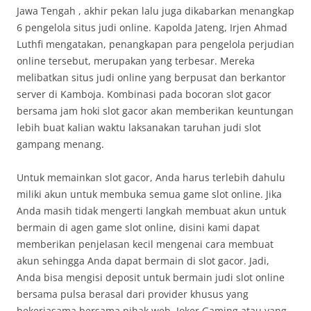
Jawa Tengah , akhir pekan lalu juga dikabarkan menangkap
6 pengelola situs judi online. Kapolda Jateng, Irjen Ahmad
Luthfi mengatakan, penangkapan para pengelola perjudian
online tersebut, merupakan yang terbesar. Mereka
melibatkan situs judi online yang berpusat dan berkantor
server di Kamboja. Kombinasi pada bocoran slot gacor
bersama jam hoki slot gacor akan memberikan keuntungan
lebih buat kalian waktu laksanakan taruhan judi slot
gampang menang.
Untuk memainkan slot gacor, Anda harus terlebih dahulu
miliki akun untuk membuka semua game slot online. Jika
Anda masih tidak mengerti langkah membuat akun untuk
bermain di agen game slot online, disini kami dapat
memberikan penjelasan kecil mengenai cara membuat
akun sehingga Anda dapat bermain di slot gacor. Jadi,
Anda bisa mengisi deposit untuk bermain judi slot online
bersama pulsa berasal dari provider khusus yang
bekerjasama bersama pihak web. Joker Gaming atau yang