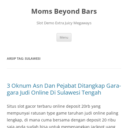
Langsung
ke
Moms Beyond Bars
isi
Slot Demo Extra Juicy Megaways
Menu
ARSIP TAG:
SULAWESI
3 Oknum Asn Dan Pejabat Ditangkap Gara-
gara Judi Online Di Sulawesi Tengah
Situs slot gacor terbaru online deposit 20rb yang
mempunyai ratusan type game taruhan judi online paling
lengkap, di mana cuma bersama dengan deposit 20 ribu
saja anda sudah bisa untuk memenangkan jackpot uang