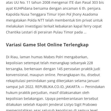
atas UU No. 11 tahun 2008 mengenai ITE dan Pasal 303 bis
ayat KUHPidana bersama dengan ancaman 6 th. penjara.
Kapolda Nusa Tenggara Timur Irjen Pol Jhony Asadoma
mengatakan Polda NTT telah membentuk tim privat untuk
melakukan investigasi terkait kebakaran kapal ferry cepat
Chantika Lestari di perairan Pulau Timor pada …
Variasi Game Slot Online Terlengkap
Di Riau, laman humas Mabes Polri mengabarkan,
kepolisian setempat telah menangkap sebanyak 228
tersangka, berkenaan dengan 145 persoalan praktik judi
konvensional, maupun online. Penangkapan itu, disebut
rekapitulasi penindakan yang dikerjakan selama Januari
sampai Juli 2022. REPUBLIKA.CO.ID, JAKARTA — Penindakan
hukum praktik perjudian, masif dilaksanakan oleh
kepolisian belakangan. Upaya pemberantasan tersebut
dilakukan setelah Kapolri Jenderal Listyo Sigit Prabowo
memerintahkan agar seluruh kepolisian di semua level