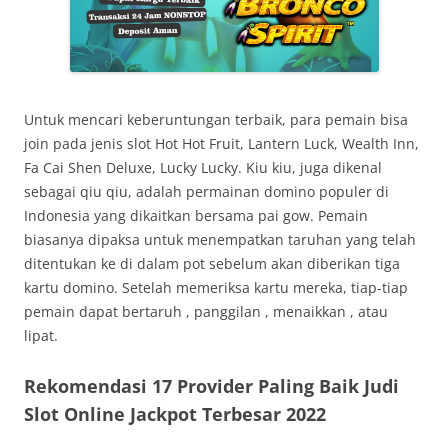
Untuk mencari keberuntungan terbaik, para pemain bisa
join pada jenis slot Hot Hot Fruit, Lantern Luck, Wealth Inn,
Fa Cai Shen Deluxe, Lucky Lucky. Kiu kiu, juga dikenal
sebagai qiu qiu, adalah permainan domino populer di
Indonesia yang dikaitkan bersama pai gow. Pemain
biasanya dipaksa untuk menempatkan taruhan yang telah
ditentukan ke di dalam pot sebelum akan diberikan tiga
kartu domino. Setelah memeriksa kartu mereka, tiap-tiap
pemain dapat bertaruh , panggilan , menaikkan , atau
lipat.
Rekomendasi 17 Provider Paling Baik Judi
Slot Online Jackpot Terbesar 2022