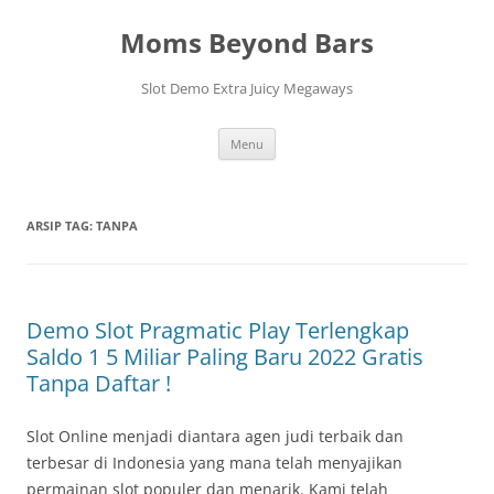
Langsung
ke
Moms Beyond Bars
isi
Slot Demo Extra Juicy Megaways
Menu
ARSIP TAG:
TANPA
Demo Slot Pragmatic Play Terlengkap
Saldo 1 5 Miliar Paling Baru 2022 Gratis
Tanpa Daftar !
Slot Online menjadi diantara agen judi terbaik dan
terbesar di Indonesia yang mana telah menyajikan
permainan slot populer dan menarik. Kami telah