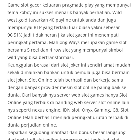
Game slot gacor keluaran pragmatic play yang mempunyai
tema koboy ini sukses menarik banyak perhatian. Wild
west gold tawarkan 40 payline untuk anda dan juga
mempunyai RTP yang terlalu luar biasa yakni sebesar
96,51% jadi tidak heran jika slot gacor ini menempati
peringkat pertama. Mahjong Ways merupakan game slot
bersama 5 reel dan 4 row slot yang mempunyai simbol
wild yang bisa bertransformasi.
Keunggulan berasal dari slot joker ini sendiri amat mudah
sekali dimainkan bahkan untuk pemula juga bisa bermain
slot joker. Slot Online telah berhasil dan berkerja sama
dengan banyak provider mesin slot online paling baik se
dunia. Dari banyak nya server web slot games hanya Slot
Online yang terbaik di banding web server slot online lain
nya seperti nexus engine, IDN slot, Onyx Gaming, G8. Slot
Online telah berhasil menjadi peringkat urutan terbaik di
dunia perjudian online.
Dapatkan segudang manfaat dan bonus besar langsung
dari web judi slot online terpercaya ini. Jenis judi slot