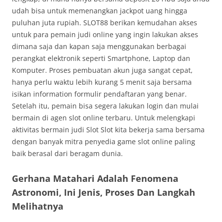
udah bisa untuk memenangkan jackpot uang hingga
puluhan juta rupiah. SLOT88 berikan kemudahan akses
untuk para pemain judi online yang ingin lakukan akses
dimana saja dan kapan saja menggunakan berbagai
perangkat elektronik seperti Smartphone, Laptop dan
Komputer. Proses pembuatan akun juga sangat cepat,
hanya perlu waktu lebih kurang 5 menit saja bersama
isikan information formulir pendaftaran yang benar.
Setelah itu, pemain bisa segera lakukan login dan mulai
bermain di agen slot online terbaru. Untuk melengkapi
aktivitas bermain judi Slot Slot kita bekerja sama bersama
dengan banyak mitra penyedia game slot online paling
baik berasal dari beragam dunia.
Gerhana Matahari Adalah Fenomena
Astronomi, Ini Jenis, Proses Dan Langkah
Melihatnya