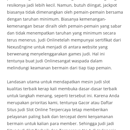
resikonya jadi lebih kecil. Namun, butuh diingat, jackpot
biasanya tidak dimenangkan oleh pemain-pemain bersama
dengan taruhan minimum. Biasanya kemenangan-
kemenangan besar diraih oleh pemain-pemain yang sabar
dan tidak menempatkan taruhan yang minimum secara
terus menerus. Judi Onlinetelah mempunyai sertifikat dari
NexusEngine untuk menjadi di antara website yang
berwenang menyelenggarakan games judi. Hal ini
tentunya buat Judi Onlinesangat waspada dalam
melindungi keamanan bermain dari tiap tiap pemain.
Landasan utama untuk mendapatkan mesin judi slot
kualitas terbaik kerap kali membuka dasar-dasar terbaik
untuk langkah menang, seperti tersebut ini. Karena Anda
merupakan prioritas kami, tentunya Gacor atau Daftar
Situs Judi Slot Online Terpercaya tetap memberikan
pelayanan paling baik dan tercepat demi kenyamanan
bermain untuk kalian para member. Sehingga Judi jadi