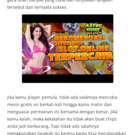
tersebut dan ternyata sukses.
Jika kamu player pemula, tidak ada salahnya mencoba
mesin gratis ini berkali-kali hingga kamu mahir dan
menguasai permainan ini bersama dengan benar. Jika
kamu kalah, maka kekalahan itu tidak akan buat chips
anda jadi berkurang. Tapi tidak ada salahnya
menggunakan langkah ini karena kamu bisa mendapatkan