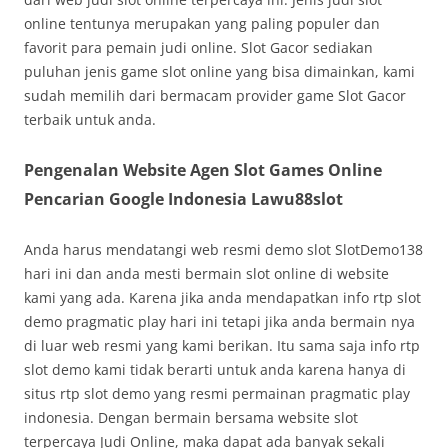
online tentunya merupakan yang paling populer dan
favorit para pemain judi online. Slot Gacor sediakan
puluhan jenis game slot online yang bisa dimainkan, kami
sudah memilih dari bermacam provider game Slot Gacor
terbaik untuk anda.
Pengenalan Website Agen Slot Games Online
Pencarian Google Indonesia Lawu88slot
Anda harus mendatangi web resmi demo slot SlotDemo138
hari ini dan anda mesti bermain slot online di website
kami yang ada. Karena jika anda mendapatkan info rtp slot
demo pragmatic play hari ini tetapi jika anda bermain nya
di luar web resmi yang kami berikan. Itu sama saja info rtp
slot demo kami tidak berarti untuk anda karena hanya di
situs rtp slot demo yang resmi permainan pragmatic play
indonesia. Dengan bermain bersama website slot
terpercaya Judi Online, maka dapat ada banyak sekali