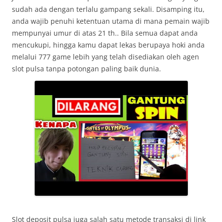
sudah ada dengan terlalu gampang sekali. Disamping itu,
anda wajib penuhi ketentuan utama di mana pemain wajib
mempunyai umur di atas 21 th.. Bila semua dapat anda
mencukupi, hingga kamu dapat lekas berupaya hoki anda
melalui 777 game lebih yang telah disediakan oleh agen
slot pulsa tanpa potongan paling baik dunia.
Slot deposit pulsa juga salah satu metode transaksi di link