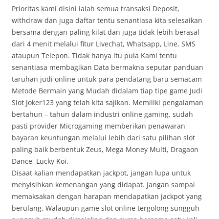
Prioritas kami disini ialah semua transaksi Deposit,
withdraw dan juga daftar tentu senantiasa kita selesaikan
bersama dengan paling kilat dan juga tidak lebih berasal
dari 4 menit melalui fitur Livechat, Whatsapp, Line, SMS
ataupun Telepon. Tidak hanya itu pula Kami tentu
senantiasa membagikan Data bermakna seputar panduan
taruhan judi online untuk para pendatang baru semacam
Metode Bermain yang Mudah didalam tiap tipe game Judi
Slot Joker123 yang telah kita sajikan. Memiliki pengalaman
bertahun – tahun dalam industri online gaming, sudah
pasti provider Microgaming memberikan penawaran
bayaran keuntungan melalui lebih dari satu pilihan slot
paling baik berbentuk Zeus, Mega Money Multi, Dragaon
Dance, Lucky Koi.
Disaat kalian mendapatkan jackpot, jangan lupa untuk
menyisihkan kemenangan yang didapat. Jangan sampai
memaksakan dengan harapan mendapatkan jackpot yang
berulang. Walaupun game slot online tergolong sungguh-