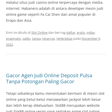
melalui situs judi casino online terpercaya dengan media
internet. Habanero adalah di antara developer mesin judi
online game seperti Fa Cai Shen dan amat populer di
Eropa dan Asia.
Entri ini ditulis di
Slot Online
dan ber-tag
daftar
,
gratis
,
miliar
,
pragmatic
,
saldo
,
tanpa
,
teranyar
,
terlengkap
pada
November 9,
2022
.
Gacor Agen Judi Online Deposit Pulsa
Tanpa Potongan Paling Gacor
Tetapi sebaiknya kamu menentukan bermain di mesin slot
online yang betul-betul menawarkan jackpot lebih besar
dan lebih kerap dikeluarkan. Slot88 merupakan website
judi Slot88 online resmi yang sediakan game slot paling