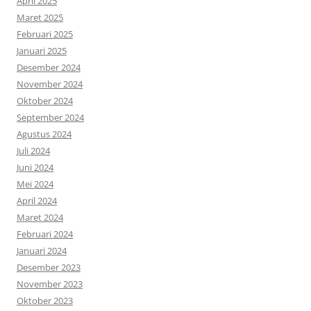
April 2025
Maret 2025
Februari 2025
Januari 2025
Desember 2024
November 2024
Oktober 2024
September 2024
Agustus 2024
Juli 2024
Juni 2024
Mei 2024
April 2024
Maret 2024
Februari 2024
Januari 2024
Desember 2023
November 2023
Oktober 2023