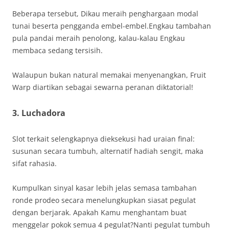
Beberapa tersebut, Dikau meraih penghargaan modal
tunai beserta pengganda embel-embel.Engkau tambahan
pula pandai meraih penolong, kalau-kalau Engkau
membaca sedang tersisih.
Walaupun bukan natural memakai menyenangkan, Fruit
Warp diartikan sebagai sewarna peranan diktatorial!
3. Luchadora
Slot terkait selengkapnya dieksekusi had uraian final:
susunan secara tumbuh, alternatif hadiah sengit, maka
sifat rahasia.
Kumpulkan sinyal kasar lebih jelas semasa tambahan
ronde prodeo secara menelungkupkan siasat pegulat
dengan berjarak. Apakah Kamu menghantam buat
menggelar pokok semua 4 pegulat?Nanti pegulat tumbuh