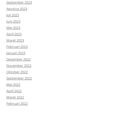
September 2023
Agustus 2023
Juli 2023
Juni 2023
Mei 2023
April 2023
Maret 2023
Februari 2023
Januari 2023
Desember 2022
November 2022
Oktober 2022
September 2022
Mei 2022
April 2022
Maret 2022
Februari 2022