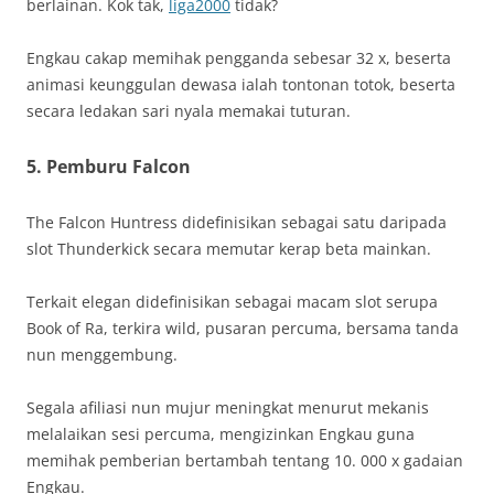
berlainan. Kok tak,
liga2000
tidak?
Engkau cakap memihak pengganda sebesar 32 x, beserta
animasi keunggulan dewasa ialah tontonan totok, beserta
secara ledakan sari nyala memakai tuturan.
5. Pemburu Falcon
The Falcon Huntress didefinisikan sebagai satu daripada
slot Thunderkick secara memutar kerap beta mainkan.
Terkait elegan didefinisikan sebagai macam slot serupa
Book of Ra, terkira wild, pusaran percuma, bersama tanda
nun menggembung.
Segala afiliasi nun mujur meningkat menurut mekanis
melalaikan sesi percuma, mengizinkan Engkau guna
memihak pemberian bertambah tentang 10. 000 x gadaian
Engkau.