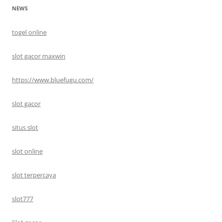
NEWS
togel online
slot gacor maxwin
https://www.bluefugu.com/
slot gacor
situs slot
slot online
slot terpercaya
slot777