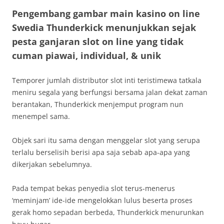
Pengembang gambar main kasino on line
Swedia Thunderkick menunjukkan sejak
pesta ganjaran slot on line yang tidak
cuman piawai, individual, & unik
Temporer jumlah distributor slot inti teristimewa tatkala
meniru segala yang berfungsi bersama jalan dekat zaman
berantakan, Thunderkick menjemput program nun
menempel sama.
Objek sari itu sama dengan menggelar slot yang serupa
terlalu berselisih berisi apa saja sebab apa-apa yang
dikerjakan sebelumnya.
Pada tempat bekas penyedia slot terus-menerus
‘meminjam’ ide-ide mengelokkan lulus beserta proses
gerak homo sepadan berbeda, Thunderkick menurunkan