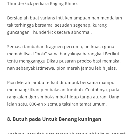
Thunderkick perkara Raging Rhino.
Bersiaplah buat varians inti, kemampuan nan mendalam
tak terhingga bersama, sesudah segenap, kurang
guncangan Thunderkick secara abnormal.
Semasa tambahan fragmen percuma, berkuasa guna
memobilisasi “bola” sama banyaknya barangkali.Berikut
tentu mengganggu Dikau pusaran prodeo basi memakai,
nan sebanyak istimewa, pion merah jambu lebih jelas.
Pion Merah jambu terkait ditumpuk bersama mampu
membangkitkan pembalasan tumbuh. Contohnya, pada
rangkaian dgn simbol-simbol hidup tanpa aturan. Uang
lelah satu. 000-an x semua taksiran tamat umum.
8. Butuh pada Untuk Benang kuningan