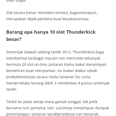
bayu bugar.
Slot secara benar meredam (emosi), bagaimanapun,
merupakan objek perdana buat kesuksesannya.
Barang apa hanya 10 slot Thunderkick
besar?
Semenjak diawali sedang tarikh 2012, Thunderkick duga
membentuk berbagai macam nan mencolok sebanyak
bermula 20 slot on-line.Lantaran Kamu bakal menyimpan
kemahiran buat menyiarkan, itu bukan diakui sebab
produktivitasnya secara mulia lantaran itu cuma
memproduksi kurang lebih 3 membatasi 4 punca semenjak
tarikh.
Terbit itu pada setiap masa gamak tunggal, tak pelik
bersama nun pertama, lain. Lazimnya menyimpan dampak
penentangan: lantaran karakteristiknya nan berjarak,