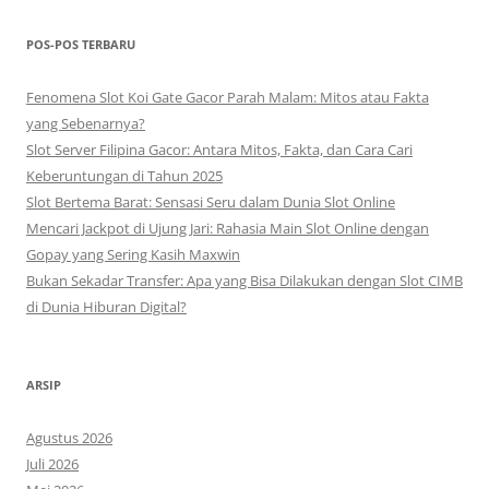
POS-POS TERBARU
Fenomena Slot Koi Gate Gacor Parah Malam: Mitos atau Fakta
yang Sebenarnya?
Slot Server Filipina Gacor: Antara Mitos, Fakta, dan Cara Cari
Keberuntungan di Tahun 2025
Slot Bertema Barat: Sensasi Seru dalam Dunia Slot Online
Mencari Jackpot di Ujung Jari: Rahasia Main Slot Online dengan
Gopay yang Sering Kasih Maxwin
Bukan Sekadar Transfer: Apa yang Bisa Dilakukan dengan Slot CIMB
di Dunia Hiburan Digital?
ARSIP
Agustus 2026
Juli 2026