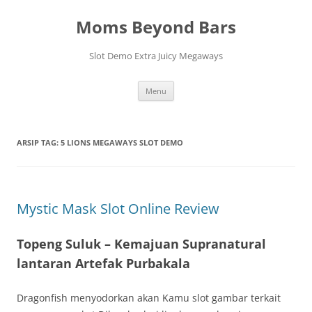
Langsung
ke
Moms Beyond Bars
isi
Slot Demo Extra Juicy Megaways
Menu
ARSIP TAG:
5 LIONS MEGAWAYS SLOT DEMO
Mystic Mask Slot Online Review
Topeng Suluk – Kemajuan Supranatural
lantaran Artefak Purbakala
Dragonfish menyodorkan akan Kamu slot gambar terkait