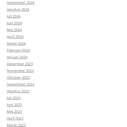
September 2024
Agustus 2024
Juli 2024
Juni 2024
Mei 2024
April 2024
Maret 2024
Februari 2024
Januari 2024
Desember 2023
November 2023
Oktober 2023
September 2023
Agustus 2023
Juli 2023
Juni 2023
Mei 2023
April 2023
Maret 2023