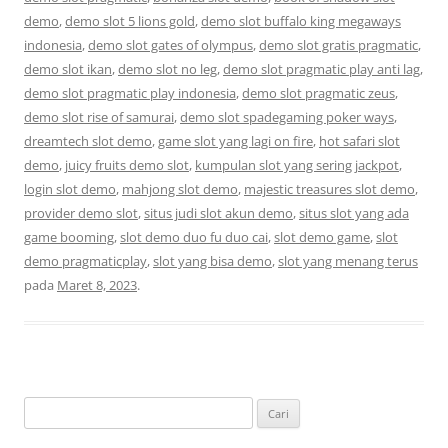
demo
,
demo slot 5 lions gold
,
demo slot buffalo king megaways
indonesia
,
demo slot gates of olympus
,
demo slot gratis pragmatic
,
demo slot ikan
,
demo slot no leg
,
demo slot pragmatic play anti lag
,
demo slot pragmatic play indonesia
,
demo slot pragmatic zeus
,
demo slot rise of samurai
,
demo slot spadegaming poker ways
,
dreamtech slot demo
,
game slot yang lagi on fire
,
hot safari slot
demo
,
juicy fruits demo slot
,
kumpulan slot yang sering jackpot
,
login slot demo
,
mahjong slot demo
,
majestic treasures slot demo
,
provider demo slot
,
situs judi slot akun demo
,
situs slot yang ada
game booming
,
slot demo duo fu duo cai
,
slot demo game
,
slot
demo pragmaticplay
,
slot yang bisa demo
,
slot yang menang terus
pada
Maret 8, 2023
.
Cari
untuk: