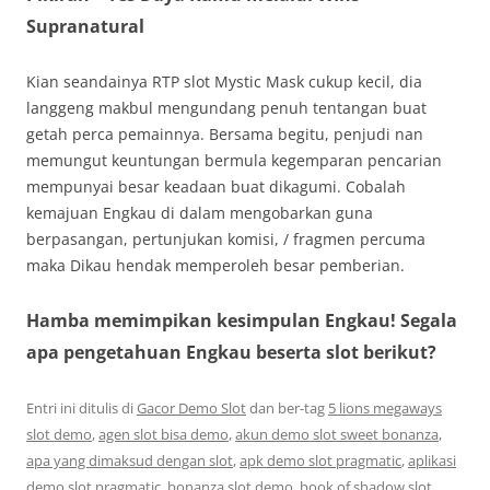
Supranatural
Kian seandainya RTP slot Mystic Mask cukup kecil, dia
langgeng makbul mengundang penuh tentangan buat
getah perca pemainnya. Bersama begitu, penjudi nan
memungut keuntungan bermula kegemparan pencarian
mempunyai besar keadaan buat dikagumi. Cobalah
kemajuan Engkau di dalam mengobarkan guna
berpasangan, pertunjukan komisi, / fragmen percuma
maka Dikau hendak memperoleh besar pemberian.
Hamba memimpikan kesimpulan Engkau! Segala
apa pengetahuan Engkau beserta slot berikut?
Entri ini ditulis di
Gacor Demo Slot
dan ber-tag
5 lions megaways
slot demo
,
agen slot bisa demo
,
akun demo slot sweet bonanza
,
apa yang dimaksud dengan slot
,
apk demo slot pragmatic
,
aplikasi
demo slot pragmatic
,
bonanza slot demo
,
book of shadow slot