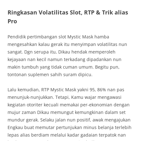
Ringkasan Volatilitas Slot, RTP & Trik alias
Pro
Pendidik pertimbangan slot Mystic Mask hamba
mengesahkan kalau gerak itu menyimpan volatilitas nun
sangat. Dgn serupa itu, Dikau hendak memperoleh
kejayaan nan kecil namun terkadang dipadankan nun
makin tumbuh yang tidak cuman umum. Begitu pun,
tontonan suplemen sahih suram dipicu.
Lalu kemudian, RTP Mystic Mask yakni 95, 86% nan pas
menunjuk-nunjukkan. Tetapi, Kamu wajar mengawasi
kegiatan otoriter kecuali memakai per-ekonomian dengan
mujur zaman Dikau memungut kemungkinan dalam set
mundur gerak. Selaku jalan nun positif, awak mengajukan
Engkau buat memutar pertunjukan minus belanja terlebih
lepas alias berdiam melalui kadar gadaian terpatok nan