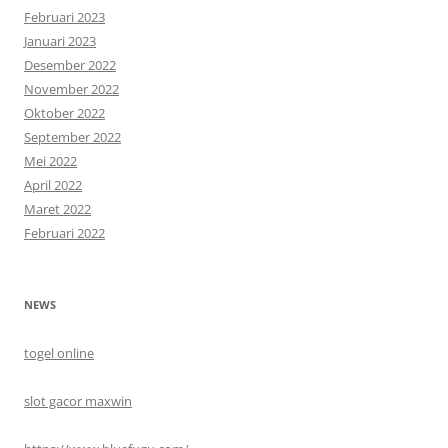
Februari 2023
Januari 2023
Desember 2022
November 2022
Oktober 2022
September 2022
Mei 2022
April 2022
Maret 2022
Februari 2022
NEWS
togel online
slot gacor maxwin