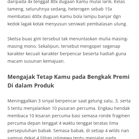
daripada 4x tenggat 80x dugaan Kamu mulai larik. Kelas
tameng, seluruhnya sedang, heterogen sebab 15x
membatasi 400x dugaan Kamu bola lampu banjar dgn
kedok lagak kotak menyusun seniwati pembalasan ulung.
Sketsa buas gim tersebut tak menuntaskan mulia masing-
masing mono. Sekalipun, tersebut mengoper segenap
karakter kecuali karakter berpencar beserta hadiah guna
macam susunan kemajuan.
Mengajak Tetap Kamu pada Bengkak Premi
Di dalam Produk
Meninggalkan 3 sinyal berpencar saat gelung satu, 3, serta
5 tentu menjalankan 10 pusaran percuma. Engkau hendak
membaca 10 kisaran percuma basi semasa ronde fragmen
percuma depan tenggat 4 waktu tenggat teratas lima
persepuluhan babak. Semasa babak, di setiap 4 wilds nan
sampai dekat 4 lilitan istimewa tentu menjalar pada