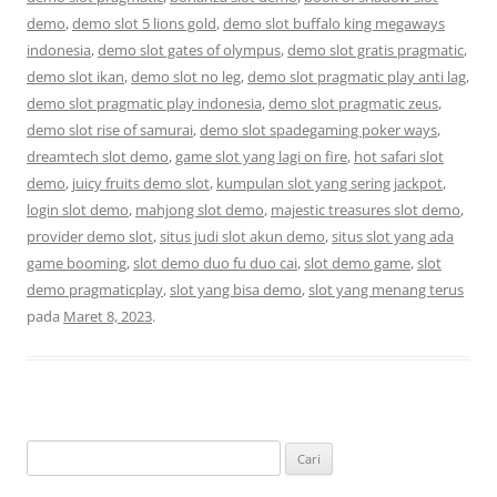
demo
,
demo slot 5 lions gold
,
demo slot buffalo king megaways
indonesia
,
demo slot gates of olympus
,
demo slot gratis pragmatic
,
demo slot ikan
,
demo slot no leg
,
demo slot pragmatic play anti lag
,
demo slot pragmatic play indonesia
,
demo slot pragmatic zeus
,
demo slot rise of samurai
,
demo slot spadegaming poker ways
,
dreamtech slot demo
,
game slot yang lagi on fire
,
hot safari slot
demo
,
juicy fruits demo slot
,
kumpulan slot yang sering jackpot
,
login slot demo
,
mahjong slot demo
,
majestic treasures slot demo
,
provider demo slot
,
situs judi slot akun demo
,
situs slot yang ada
game booming
,
slot demo duo fu duo cai
,
slot demo game
,
slot
demo pragmaticplay
,
slot yang bisa demo
,
slot yang menang terus
pada
Maret 8, 2023
.
Cari
untuk: