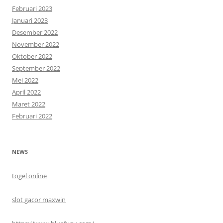
Februari 2023
Januari 2023
Desember 2022
November 2022
Oktober 2022
September 2022
Mei 2022
April 2022
Maret 2022
Februari 2022
NEWS
togel online
slot gacor maxwin