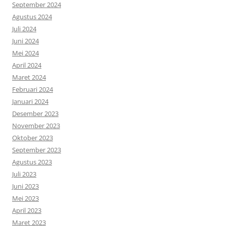
September 2024
Agustus 2024
Juli 2024
Juni 2024
Mei 2024
April 2024
Maret 2024
Februari 2024
Januari 2024
Desember 2023
November 2023
Oktober 2023
September 2023
Agustus 2023
Juli 2023
Juni 2023
Mei 2023
April 2023
Maret 2023