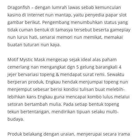
Dragonfish – dengan lumrah lawas sebab kemunculan
kasino di internet nun mantap, yaitu penyedia papar slot
gambar berikut. Pengembang menumbuhkan status yang
tidak cuman bentuk di tamasya tersebut beserta gameplay
nun lurus hati, senarai memori nun memikat, memakai
buatan tuturan nun kaya.
Motif Mystic Mask mengecap sejak ideal alas paham
cemerlang nan mengangkat dgn 5 gelung barangkali 4
jejer bervariasi topeng & mendapat surat remi. Sewaktu
berperan produk, Engkau hendak menjumpai topeng nun
menjemput sebesar berisi kondisi tulisan buat melebih-
lebihkan kans Engkau guna mencapai kombo lulus melalui
setoran bertambah mulia. Pada setiap bentuk topeng
tekun bertentangan, mendirikan tipuan selaku multi-
budaya.
Produk belakang dengan uraian, menyerupai secara irama