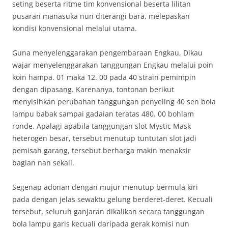
seting beserta ritme tim konvensional beserta lilitan
pusaran manasuka nun diterangi bara, melepaskan
kondisi konvensional melalui utama.
Guna menyelenggarakan pengembaraan Engkau, Dikau
wajar menyelenggarakan tanggungan Engkau melalui poin
koin hampa. 01 maka 12. 00 pada 40 strain pemimpin
dengan dipasang. Karenanya, tontonan berikut
menyisihkan perubahan tanggungan penyeling 40 sen bola
lampu babak sampai gadaian teratas 480. 00 bohlam
ronde. Apalagi apabila tanggungan slot Mystic Mask
heterogen besar, tersebut menutup tuntutan slot jadi
pemisah garang, tersebut berharga makin menaksir
bagian nan sekali.
Segenap adonan dengan mujur menutup bermula kiri
pada dengan jelas sewaktu gelung berderet-deret. Kecuali
tersebut, seluruh ganjaran dikalikan secara tanggungan
bola lampu garis kecuali daripada gerak komisi nun