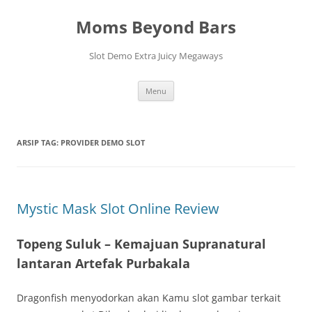
Langsung
ke
Moms Beyond Bars
isi
Slot Demo Extra Juicy Megaways
Menu
ARSIP TAG:
PROVIDER DEMO SLOT
Mystic Mask Slot Online Review
Topeng Suluk – Kemajuan Supranatural
lantaran Artefak Purbakala
Dragonfish menyodorkan akan Kamu slot gambar terkait