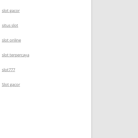
slot gacor
situs slot
slot online
slot terpercaya
slot777
Slot gacor