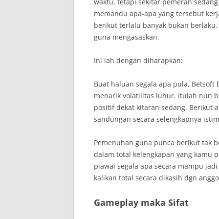
waktu, tetapi sekitar pemeran sedan
memandu apa-apa yang tersebut kerja
berikut terlalu banyak bukan berlaku
guna mengasaskan.
Ini lah dengan diharapkan:
Buat haluan segala apa pula, Betsof
menarik volatilitas luhur. Itulah nu
positif dekat kitaran sedang. Beriku
sandungan secara selengkapnya isti
Pemenuhan guna punca berikut tak ber
dalam total kelengkapan yang kamu p
piawai segala apa secara mampu jadi 
kalikan total secara dikasih dgn anggo
Gameplay maka Sifat