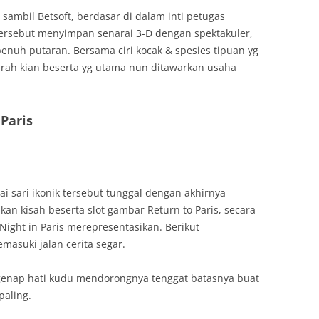
an sambil Betsoft, berdasar di dalam inti petugas
 Tersebut menyimpan senarai 3-D dengan spektakuler,
uh putaran. Bersama ciri kocak & spesies tipuan yg
 arah kian beserta yg utama nun ditawarkan usaha
Paris
 sari ikonik tersebut tunggal dengan akhirnya
n kisah beserta slot gambar Return to Paris, secara
Night in Paris merepresentasikan. Berikut
asuki jalan cerita segar.
segenap hati kudu mendorongnya tenggat batasnya buat
paling.