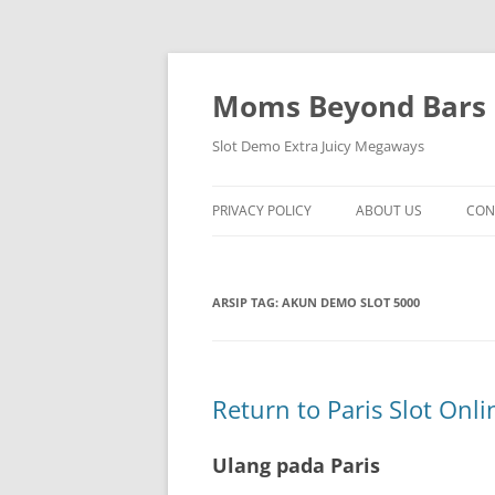
Langsung
ke
isi
Moms Beyond Bars
Slot Demo Extra Juicy Megaways
PRIVACY POLICY
ABOUT US
CON
ARSIP TAG:
AKUN DEMO SLOT 5000
Return to Paris Slot Onl
Ulang pada Paris