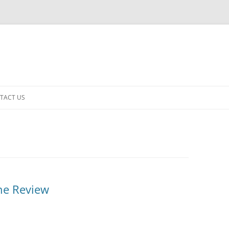
TACT US
ine Review