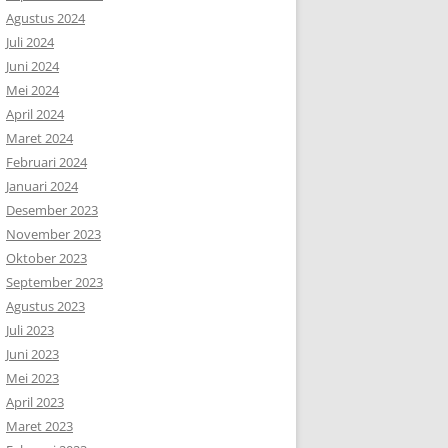
Agustus 2024
Juli 2024
Juni 2024
Mei 2024
April 2024
Maret 2024
Februari 2024
Januari 2024
Desember 2023
November 2023
Oktober 2023
September 2023
Agustus 2023
Juli 2023
Juni 2023
Mei 2023
April 2023
Maret 2023