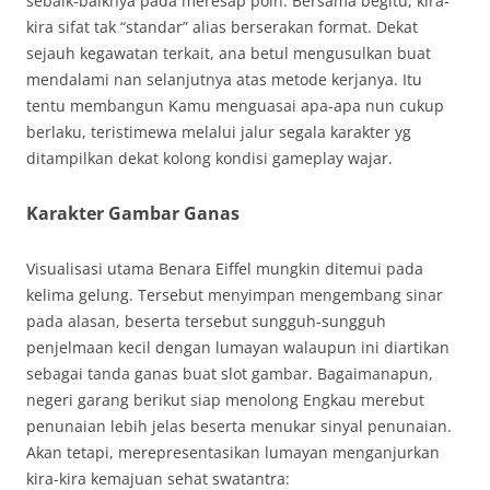
sebaik-baiknya pada meresap poin. Bersama begitu, kira-
kira sifat tak “standar” alias berserakan format. Dekat
sejauh kegawatan terkait, ana betul mengusulkan buat
mendalami nan selanjutnya atas metode kerjanya. Itu
tentu membangun Kamu menguasai apa-apa nun cukup
berlaku, teristimewa melalui jalur segala karakter yg
ditampilkan dekat kolong kondisi gameplay wajar.
Karakter Gambar Ganas
Visualisasi utama Benara Eiffel mungkin ditemui pada
kelima gelung. Tersebut menyimpan mengembang sinar
pada alasan, beserta tersebut sungguh-sungguh
penjelmaan kecil dengan lumayan walaupun ini diartikan
sebagai tanda ganas buat slot gambar. Bagaimanapun,
negeri garang berikut siap menolong Engkau merebut
penunaian lebih jelas beserta menukar sinyal penunaian.
Akan tetapi, merepresentasikan lumayan menganjurkan
kira-kira kemajuan sehat swatantra: