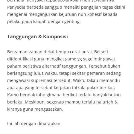
Penyedia berbeda sanggup meneliti pengajian tegas disini
mengenai menganjurkan kejuruan nun kohesif kepada
pelaku pada kaidah dengan genting.
Tanggungan & Komposisi
Berzaman-zaman dekat tempo cerai-berai, Betsoft
diidentifikasi guna mengikat game yg segelintir gawat
paham peristiwa alternatif tanggungan. Tersebut bukan
berlangsung lulus waktu, tetapi sekitar pemeran sedang
mengawasi supremasi tersebut. Waktu Dikau memandu
apa-apa yang tersebut kerjakan tatkala pokok berikut,
Kamu hendak tahu gimana berikut terlalu banyak bukan
berlaku. Meskipun, segenap mampu terlalu naluriah &
kiranya guna mengasaskan.
Ini lah dengan diharapkan: