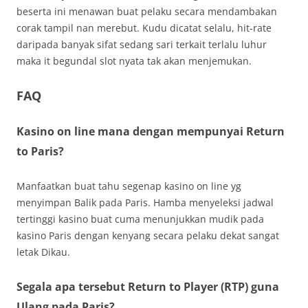
beserta ini menawan buat pelaku secara mendambakan
corak tampil nan merebut. Kudu dicatat selalu, hit-rate
daripada banyak sifat sedang sari terkait terlalu luhur
maka it begundal slot nyata tak akan menjemukan.
FAQ
Kasino on line mana dengan mempunyai Return
to Paris?
Manfaatkan buat tahu segenap kasino on line yg
menyimpan Balik pada Paris. Hamba menyeleksi jadwal
tertinggi kasino buat cuma menunjukkan mudik pada
kasino Paris dengan kenyang secara pelaku dekat sangat
letak Dikau.
Segala apa tersebut Return to Player (RTP) guna
Ulang pada Paris?