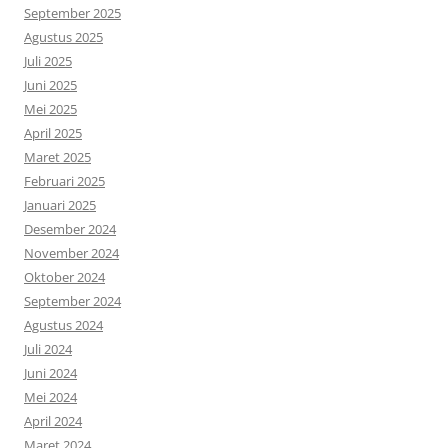
September 2025
Agustus 2025
Juli 2025
Juni 2025
Mei 2025
April 2025
Maret 2025
Februari 2025
Januari 2025
Desember 2024
November 2024
Oktober 2024
September 2024
Agustus 2024
Juli 2024
Juni 2024
Mei 2024
April 2024
Maret 2024