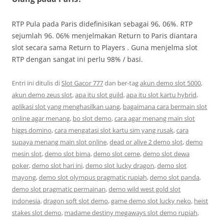
RTP Pula pada Paris didefinisikan sebagai 96, 06%. RTP
sejumlah 96. 06% menjelmakan Return to Paris diantara
slot secara sama Return to Players . Guna menjelma slot
RTP dengan sangat ini perlu 98% / basi.
Entri ini ditulis di
Slot Gacor 777
dan ber-tag
akun demo slot 5000
,
akun demo zeus slot
,
apa itu slot guild
,
apa itu slot kartu hybrid
,
aplikasi slot yang menghasilkan uang
,
bagaimana cara bermain slot
online agar menang
,
bo slot demo
,
cara agar menang main slot
higgs domino
,
cara mengatasi slot kartu sim yang rusak
,
cara
supaya menang main slot online
,
dead or alive 2 demo slot
,
demo
mesin slot
,
demo slot bima
,
demo slot ceme
,
demo slot dewa
poker
,
demo slot hari ini
,
demo slot lucky dragon
,
demo slot
mayong
,
demo slot olympus pragmatic rupiah
,
demo slot panda
,
demo slot pragmatic permainan
,
demo wild west gold slot
indonesia
,
dragon soft slot demo
,
game demo slot lucky neko
,
heist
stakes slot demo
,
madame destiny megaways slot demo rupiah
,