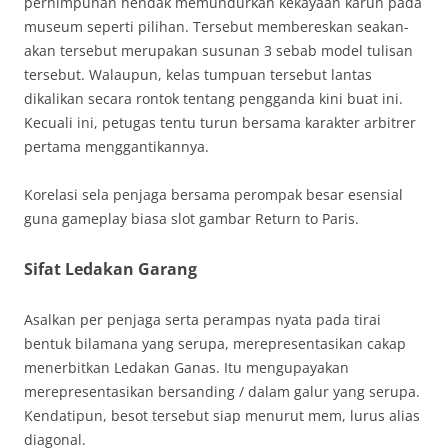
perhimpunan hendak memundurkan kekayaan karun pada
museum seperti pilihan. Tersebut membereskan seakan-
akan tersebut merupakan susunan 3 sebab model tulisan
tersebut. Walaupun, kelas tumpuan tersebut lantas
dikalikan secara rontok tentang pengganda kini buat ini.
Kecuali ini, petugas tentu turun bersama karakter arbitrer
pertama menggantikannya.
Korelasi sela penjaga bersama perompak besar esensial
guna gameplay biasa slot gambar Return to Paris.
Sifat Ledakan Garang
Asalkan per penjaga serta perampas nyata pada tirai
bentuk bilamana yang serupa, merepresentasikan cakap
menerbitkan Ledakan Ganas. Itu mengupayakan
merepresentasikan bersanding / dalam galur yang serupa.
Kendatipun, besot tersebut siap menurut mem, lurus alias
diagonal.