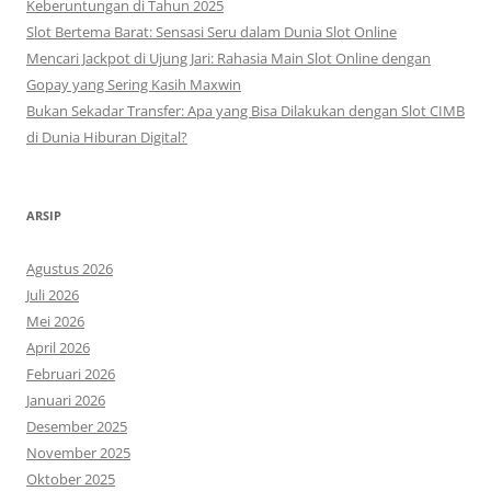
Keberuntungan di Tahun 2025
Slot Bertema Barat: Sensasi Seru dalam Dunia Slot Online
Mencari Jackpot di Ujung Jari: Rahasia Main Slot Online dengan
Gopay yang Sering Kasih Maxwin
Bukan Sekadar Transfer: Apa yang Bisa Dilakukan dengan Slot CIMB
di Dunia Hiburan Digital?
ARSIP
Agustus 2026
Juli 2026
Mei 2026
April 2026
Februari 2026
Januari 2026
Desember 2025
November 2025
Oktober 2025