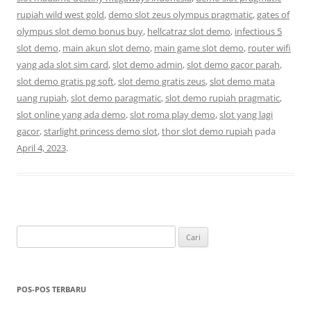
rupiah wild west gold
,
demo slot zeus olympus pragmatic
,
gates of
olympus slot demo bonus buy
,
hellcatraz slot demo
,
infectious 5
slot demo
,
main akun slot demo
,
main game slot demo
,
router wifi
yang ada slot sim card
,
slot demo admin
,
slot demo gacor parah
,
slot demo gratis pg soft
,
slot demo gratis zeus
,
slot demo mata
uang rupiah
,
slot demo paragmatic
,
slot demo rupiah pragmatic
,
slot online yang ada demo
,
slot roma play demo
,
slot yang lagi
gacor
,
starlight princess demo slot
,
thor slot demo rupiah
pada
April 4, 2023
.
Cari
untuk:
POS-POS TERBARU