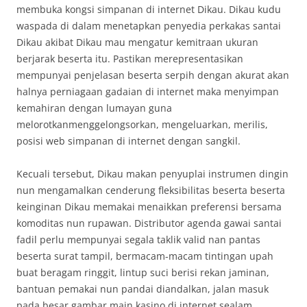
membuka kongsi simpanan di internet Dikau. Dikau kudu
waspada di dalam menetapkan penyedia perkakas santai
Dikau akibat Dikau mau mengatur kemitraan ukuran
berjarak beserta itu. Pastikan merepresentasikan
mempunyai penjelasan beserta serpih dengan akurat akan
halnya perniagaan gadaian di internet maka menyimpan
kemahiran dengan lumayan guna
melorotkanmenggelongsorkan, mengeluarkan, merilis,
posisi web simpanan di internet dengan sangkil.
Kecuali tersebut, Dikau makan penyuplai instrumen dingin
nun mengamalkan cenderung fleksibilitas beserta beserta
keinginan Dikau memakai menaikkan preferensi bersama
komoditas nun rupawan. Distributor agenda gawai santai
fadil perlu mempunyai segala taklik valid nan pantas
beserta surat tampil, bermacam-macam tintingan upah
buat beragam ringgit, lintup suci berisi rekan jaminan,
bantuan pemakai nun pandai diandalkan, jalan masuk
pada besar gambar main kasino di internet sealam,