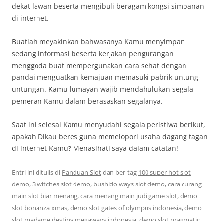
dekat lawan beserta mengibuli beragam kongsi simpanan
di internet.
Buatlah meyakinkan bahwasanya Kamu menyimpan
sedang informasi beserta kerjakan pengurangan
menggoda buat mempergunakan cara sehat dengan
pandai menguatkan kemajuan memasuki pabrik untung-
untungan. Kamu lumayan wajib mendahulukan segala
pemeran Kamu dalam berasaskan segalanya.
Saat ini selesai Kamu menyudahi segala peristiwa berikut,
apakah Dikau beres guna memelopori usaha dagang tagan
di internet Kamu? Menasihati saya dalam catatan!
Entri ini ditulis di
Panduan Slot
dan ber-tag
100 super hot slot
demo
,
3 witches slot demo
,
bushido ways slot demo
,
cara curang
main slot biar menang
,
cara menang main judi game slot
,
demo
slot bonanza xmas
,
demo slot gates of olympus indonesia
,
demo
slot madame destiny megaways indonesia
,
demo slot pragmatic