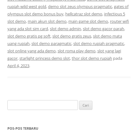
rupiah wild west gold
,
demo slot zeus olympus pragmatic
,
gates of
olympus slot demo bonus buy
,
hellcatraz slot demo
,
infectious 5
slot demo
,
main akun slot demo
,
main game slot demo
,
router wifi
yang ada slot sim card
,
slot demo admin
,
slot demo gacor parah
,
slot demo gratis pg soft
,
slot demo gratis zeus
,
slot demo mata
uang rupiah
,
slot demo paragmatic
,
slot demo rupiah pragmatic
,
slot online yang ada demo
,
slot roma play demo
,
slot yang lagi
gacor
,
starlight princess demo slot
,
thor slot demo rupiah
pada
April 4, 2023
.
Cari
untuk:
POS-POS TERBARU