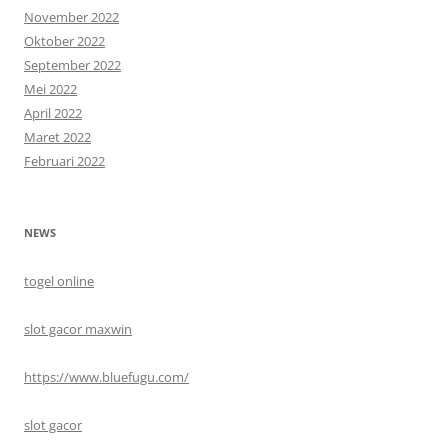
November 2022
Oktober 2022
September 2022
Mei 2022
April 2022
Maret 2022
Februari 2022
NEWS
togel online
slot gacor maxwin
https://www.bluefugu.com/
slot gacor