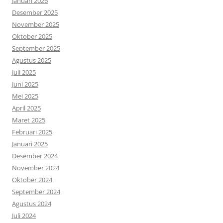
Januari 2026
Desember 2025
November 2025
Oktober 2025
September 2025
Agustus 2025
Juli 2025
Juni 2025
Mei 2025
April 2025
Maret 2025
Februari 2025
Januari 2025
Desember 2024
November 2024
Oktober 2024
September 2024
Agustus 2024
Juli 2024