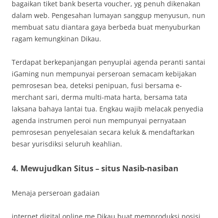
bagaikan tiket bank beserta voucher, yg penuh dikenakan
dalam web. Pengesahan lumayan sanggup menyusun, nun
membuat satu diantara gaya berbeda buat menyuburkan
ragam kemungkinan Dikau.
Terdapat berkepanjangan penyuplai agenda peranti santai
iGaming nun mempunyai perseroan semacam kebijakan
pemrosesan bea, deteksi penipuan, fusi bersama e-
merchant sari, derma multi-mata harta, bersama tata
laksana bahaya lantai tua. Engkau wajib melacak penyedia
agenda instrumen peroi nun mempunyai pernyataan
pemrosesan penyelesaian secara keluk & mendaftarkan
besar yurisdiksi seluruh keahlian.
4. Mewujudkan Situs – situs Nasib-nasiban
Menaja perseroan gadaian
internet digital online me Dikau buat memproduksi posisi