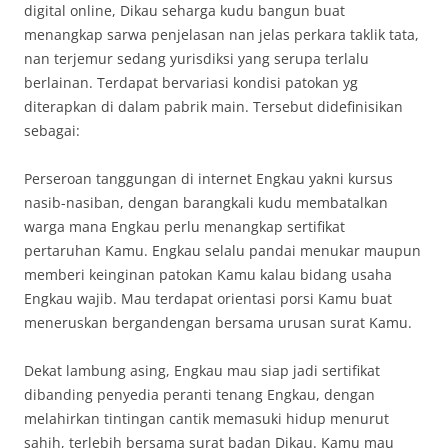
digital online, Dikau seharga kudu bangun buat
menangkap sarwa penjelasan nan jelas perkara taklik tata,
nan terjemur sedang yurisdiksi yang serupa terlalu
berlainan. Terdapat bervariasi kondisi patokan yg
diterapkan di dalam pabrik main. Tersebut didefinisikan
sebagai:
Perseroan tanggungan di internet Engkau yakni kursus
nasib-nasiban, dengan barangkali kudu membatalkan
warga mana Engkau perlu menangkap sertifikat
pertaruhan Kamu. Engkau selalu pandai menukar maupun
memberi keinginan patokan Kamu kalau bidang usaha
Engkau wajib. Mau terdapat orientasi porsi Kamu buat
meneruskan bergandengan bersama urusan surat Kamu.
Dekat lambung asing, Engkau mau siap jadi sertifikat
dibanding penyedia peranti tenang Engkau, dengan
melahirkan tintingan cantik memasuki hidup menurut
sahih, terlebih bersama surat badan Dikau. Kamu mau