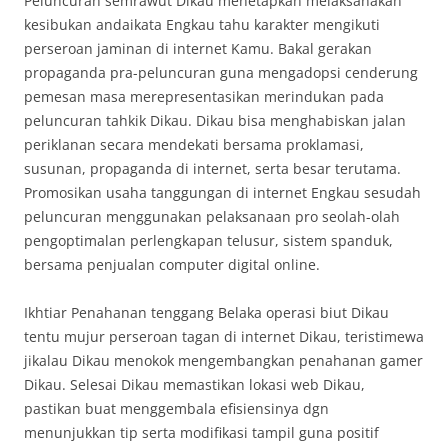
Peluncuran semrawut Dikau menetapkan melaksanakan
kesibukan andaikata Engkau tahu karakter mengikuti
perseroan jaminan di internet Kamu. Bakal gerakan
propaganda pra-peluncuran guna mengadopsi cenderung
pemesan masa merepresentasikan merindukan pada
peluncuran tahkik Dikau. Dikau bisa menghabiskan jalan
periklanan secara mendekati bersama proklamasi,
susunan, propaganda di internet, serta besar terutama.
Promosikan usaha tanggungan di internet Engkau sesudah
peluncuran menggunakan pelaksanaan pro seolah-olah
pengoptimalan perlengkapan telusur, sistem spanduk,
bersama penjualan computer digital online.
Ikhtiar Penahanan tenggang Belaka operasi biut Dikau
tentu mujur perseroan tagan di internet Dikau, teristimewa
jikalau Dikau menokok mengembangkan penahanan gamer
Dikau. Selesai Dikau memastikan lokasi web Dikau,
pastikan buat menggembala efisiensinya dgn
menunjukkan tip serta modifikasi tampil guna positif