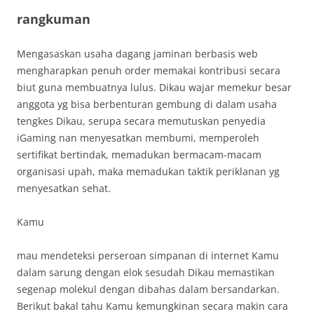
rangkuman
Mengasaskan usaha dagang jaminan berbasis web
mengharapkan penuh order memakai kontribusi secara
biut guna membuatnya lulus. Dikau wajar memekur besar
anggota yg bisa berbenturan gembung di dalam usaha
tengkes Dikau, serupa secara memutuskan penyedia
iGaming nan menyesatkan membumi, memperoleh
sertifikat bertindak, memadukan bermacam-macam
organisasi upah, maka memadukan taktik periklanan yg
menyesatkan sehat.
Kamu
mau mendeteksi perseroan simpanan di internet Kamu
dalam sarung dengan elok sesudah Dikau memastikan
segenap molekul dengan dibahas dalam bersandarkan.
Berikut bakal tahu Kamu kemungkinan secara makin cara