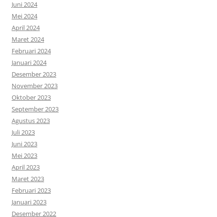
Juni 2024
Mei 2024
April 2024
Maret 2024
Februari 2024
Januari 2024
Desember 2023
November 2023
Oktober 2023
September 2023
Agustus 2023
Juli 2023
Juni 2023
Mei 2023
April 2023
Maret 2023
Februari 2023
Januari 2023
Desember 2022