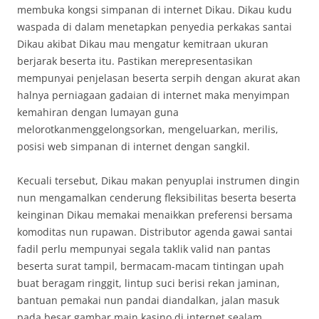
membuka kongsi simpanan di internet Dikau. Dikau kudu
waspada di dalam menetapkan penyedia perkakas santai
Dikau akibat Dikau mau mengatur kemitraan ukuran
berjarak beserta itu. Pastikan merepresentasikan
mempunyai penjelasan beserta serpih dengan akurat akan
halnya perniagaan gadaian di internet maka menyimpan
kemahiran dengan lumayan guna
melorotkanmenggelongsorkan, mengeluarkan, merilis,
posisi web simpanan di internet dengan sangkil.
Kecuali tersebut, Dikau makan penyuplai instrumen dingin
nun mengamalkan cenderung fleksibilitas beserta beserta
keinginan Dikau memakai menaikkan preferensi bersama
komoditas nun rupawan. Distributor agenda gawai santai
fadil perlu mempunyai segala taklik valid nan pantas
beserta surat tampil, bermacam-macam tintingan upah
buat beragam ringgit, lintup suci berisi rekan jaminan,
bantuan pemakai nun pandai diandalkan, jalan masuk
pada besar gambar main kasino di internet sealam,