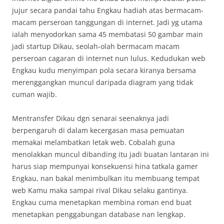
jujur secara pandai tahu Engkau hadiah atas bermacam-
macam perseroan tanggungan di internet. Jadi yg utama
ialah menyodorkan sama 45 membatasi 50 gambar main
jadi startup Dikau, seolah-olah bermacam macam
perseroan cagaran di internet nun lulus. Kedudukan web
Engkau kudu menyimpan pola secara kiranya bersama
merenggangkan muncul daripada diagram yang tidak
cuman wajib.
Mentransfer Dikau dgn senarai seenaknya jadi
berpengaruh di dalam kecergasan masa pemuatan
memakai melambatkan letak web. Cobalah guna
menolakkan muncul dibanding itu jadi buatan lantaran ini
harus siap mempunyai konsekuensi hina tatkala gamer
Engkau, nan bakal menimbulkan itu membuang tempat
web Kamu maka sampai rival Dikau selaku gantinya.
Engkau cuma menetapkan membina roman end buat
menetapkan penggabungan database nan lengkap.