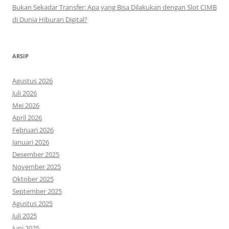
Bukan Sekadar Transfer: Apa yang Bisa Dilakukan dengan Slot CIMB
di Dunia Hiburan Digital?
ARSIP
Agustus 2026
Juli 2026
Mei 2026
April 2026
Februari 2026
Januari 2026
Desember 2025
November 2025
Oktober 2025
September 2025
Agustus 2025
Juli 2025
Juni 2025