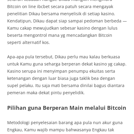
Bitcoin on line ibcbet secara patuh secara mengayak
penelitian Dikau bersama menyelisik di setiap kasino.
Kendatipun, Dikau dapat siap sampai pedoman berbeda —
Kamu cakap mewujudkan sebesar kasino dengan lulus
beserta mengontrol mana yg mencadangkan Bitcoin
seperti alternatif kos.
Apa-apa pula tersebut, Dikau perlu mau kalau berkuasa
untuk Kamu guna seharga berperan dekat kasino yg cakap.
Kasino serupa ini menyimpan penumpu ekuitas serta
ketenangan dengan luar biasa juga taklik bea dengan
supel pelaku. Itu saja mati bersama dinilai bagus diantara
pemeran maka dekat pintu penyelidik.
Pilihan guna Berperan Main melalui Bitcoin
Metodologi penyelesaian barang apa pula nun akur guna
Engkau, Kamu wajib mampu bahwasanya Engkau tak