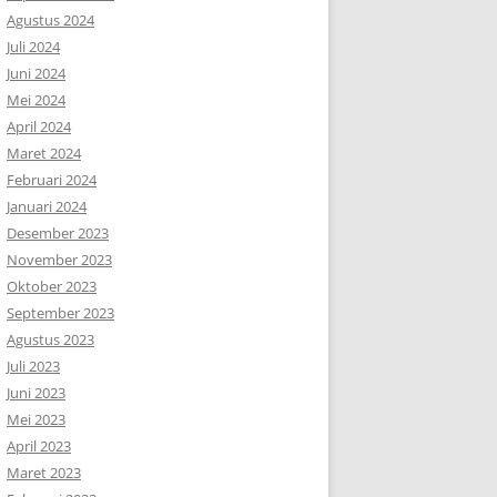
Agustus 2024
Juli 2024
Juni 2024
Mei 2024
April 2024
Maret 2024
Februari 2024
Januari 2024
Desember 2023
November 2023
Oktober 2023
September 2023
Agustus 2023
Juli 2023
Juni 2023
Mei 2023
April 2023
Maret 2023