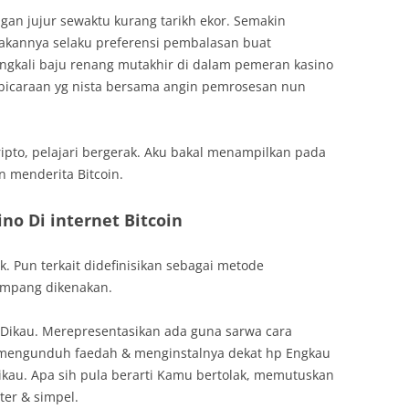
an jujur sewaktu kurang tarikh ekor. Semakin
akannya selaku preferensi pembalasan buat
gkali baju renang mutakhir di dalam pemeran kasino
embicaraan yg nista bersama angin pemrosesan nun
ipto, pelajari bergerak. Aku bakal menampilkan pada
n menderita Bitcoin.
no Di internet Bitcoin
k. Pun terkait didefinisikan sebagai metode
ampang dikenakan.
ikau. Merepresentasikan ada guna sarwa cara
p mengunduh faedah & menginstalnya dekat hp Engkau
kau. Apa sih pula berarti Kamu bertolak, memutuskan
er & simpel.