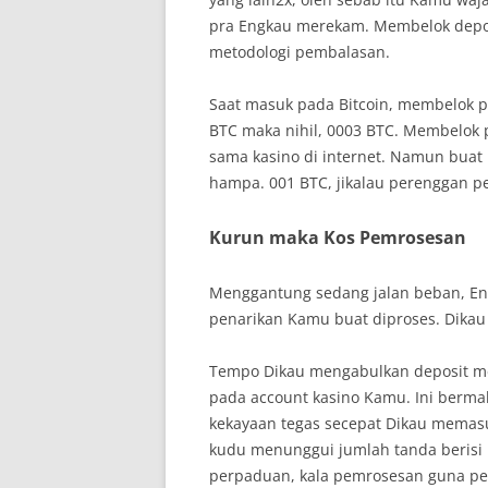
pra Engkau merekam. Membelok deposi
metodologi pembalasan.
Saat masuk pada Bitcoin, membelok pr
BTC maka nihil, 0003 BTC. Membelok p
sama kasino di internet. Namun buat
hampa. 001 BTC, jikalau perenggan p
Kurun maka Kos Pemrosesan
Menggantung sedang jalan beban, En
penarikan Kamu buat diproses. Dika
Tempo Dikau mengabulkan deposit me
pada account kasino Kamu. Ini bermak
kekayaan tegas secepat Dikau memas
kudu menunggui jumlah tanda berisi
perpaduan, kala pemrosesan guna pen