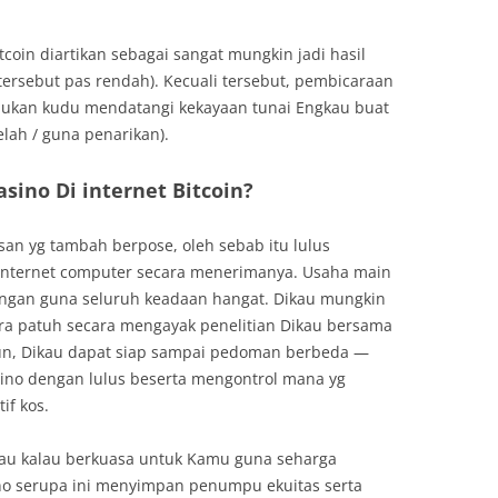
tcoin diartikan sebagai sangat mungkin jadi hasil
ersebut pas rendah). Kecuali tersebut, pembicaraan
 bukan kudu mendatangi kekayaan tunai Engkau buat
lah / guna penarikan).
ino Di internet Bitcoin?
an yg tambah berpose, oleh sebab itu lulus
 internet computer secara menerimanya. Usaha main
ungan guna seluruh keadaan hangat. Dikau mungkin
ara patuh secara mengayak penelitian Dikau bersama
ipun, Dikau dapat siap sampai pedoman berbeda —
no dengan lulus beserta mengontrol mana yg
if kos.
mau kalau berkuasa untuk Kamu guna seharga
ino serupa ini menyimpan penumpu ekuitas serta