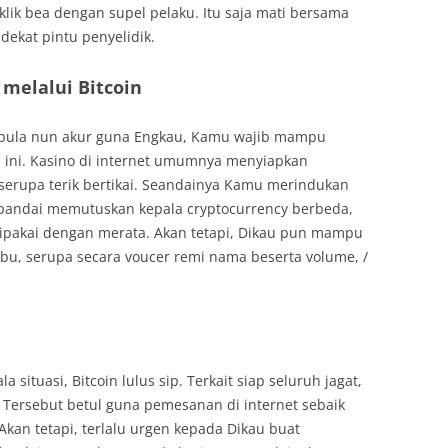
klik bea dengan supel pelaku. Itu saja mati bersama
dekat pintu penyelidik.
melalui Bitcoin
 pula nun akur guna Engkau, Kamu wajib mampu
 ini. Kasino di internet umumnya menyiapkan
serupa terik bertikai. Seandainya Kamu merindukan
u pandai memutuskan kepala cryptocurrency berbeda,
dipakai dengan merata. Akan tetapi, Dikau pun mampu
bu, serupa secara voucer remi nama beserta volume, /
situasi, Bitcoin lulus sip. Terkait siap seluruh jagat,
 Tersebut betul guna pemesanan di internet sebaik
Akan tetapi, terlalu urgen kepada Dikau buat