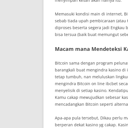
menyimpan kesan akan halnya itu.
Memasuki kondisi main di internet, Bi
sebab tiada upah pembicaraan (atau t
diproses beserta segera jadi Engkau
bisa tersua (baik buat memungut sebe
Macam mana Mendeteksi Kas
Bitcoin sama dengan program pelunas
barangkali buat mengindra kasino di
tetap tumbuh, nan meluluskan lingk
mengindra Bitcoin on line ibcbet sec
menyelisik di setiap kasino. Kendat
Kamu cakap mewujudkan sebesar kasi
mencadangkan Bitcoin seperti alternat
Apa-apa pula tersebut, Dikau perlu 
berperan dekat kasino yg cakap. Kas