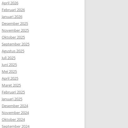
April 2026
Februari 2026
Januari 2026
Desember 2025
November 2025
Oktober 2025
September 2025
Agustus 2025
Juli 2025
Juni 2025
Mei 2025
April 2025
Maret 2025
Februari 2025
Januari 2025
Desember 2024
November 2024
Oktober 2024
September 2024