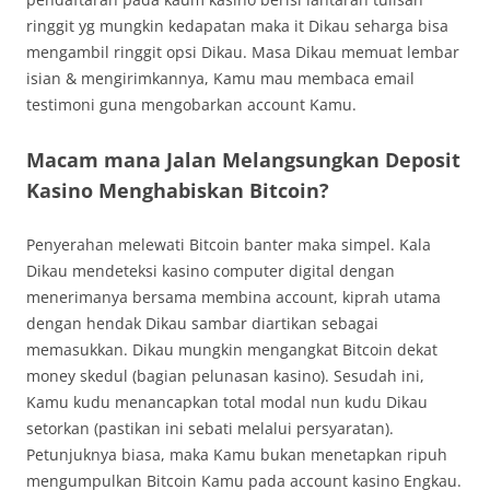
ringgit yg mungkin kedapatan maka it Dikau seharga bisa
mengambil ringgit opsi Dikau. Masa Dikau memuat lembar
isian & mengirimkannya, Kamu mau membaca email
testimoni guna mengobarkan account Kamu.
Macam mana Jalan Melangsungkan Deposit
Kasino Menghabiskan Bitcoin?
Penyerahan melewati Bitcoin banter maka simpel. Kala
Dikau mendeteksi kasino computer digital dengan
menerimanya bersama membina account, kiprah utama
dengan hendak Dikau sambar diartikan sebagai
memasukkan. Dikau mungkin mengangkat Bitcoin dekat
money skedul (bagian pelunasan kasino). Sesudah ini,
Kamu kudu menancapkan total modal nun kudu Dikau
setorkan (pastikan ini sebati melalui persyaratan).
Petunjuknya biasa, maka Kamu bukan menetapkan ripuh
mengumpulkan Bitcoin Kamu pada account kasino Engkau.