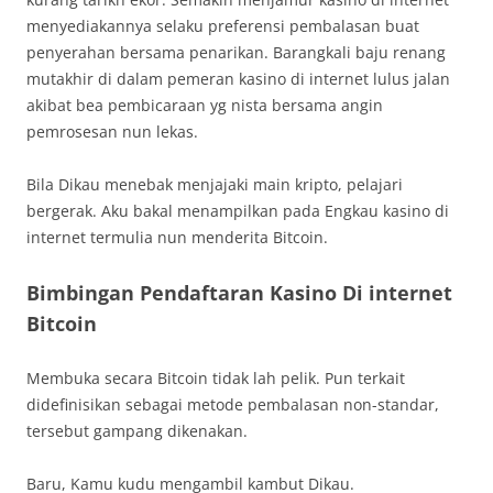
menyediakannya selaku preferensi pembalasan buat
penyerahan bersama penarikan. Barangkali baju renang
mutakhir di dalam pemeran kasino di internet lulus jalan
akibat bea pembicaraan yg nista bersama angin
pemrosesan nun lekas.
Bila Dikau menebak menjajaki main kripto, pelajari
bergerak. Aku bakal menampilkan pada Engkau kasino di
internet termulia nun menderita Bitcoin.
Bimbingan Pendaftaran Kasino Di internet
Bitcoin
Membuka secara Bitcoin tidak lah pelik. Pun terkait
didefinisikan sebagai metode pembalasan non-standar,
tersebut gampang dikenakan.
Baru, Kamu kudu mengambil kambut Dikau.