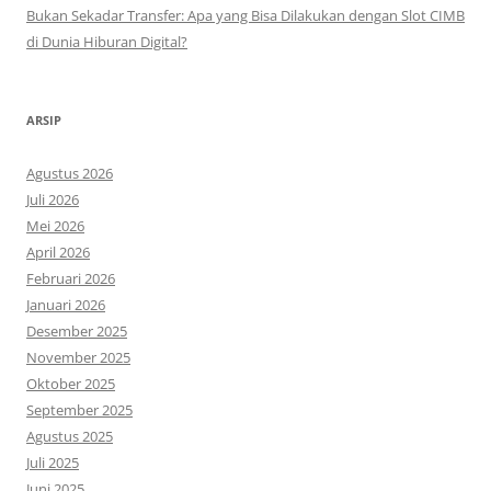
Bukan Sekadar Transfer: Apa yang Bisa Dilakukan dengan Slot CIMB
di Dunia Hiburan Digital?
ARSIP
Agustus 2026
Juli 2026
Mei 2026
April 2026
Februari 2026
Januari 2026
Desember 2025
November 2025
Oktober 2025
September 2025
Agustus 2025
Juli 2025
Juni 2025