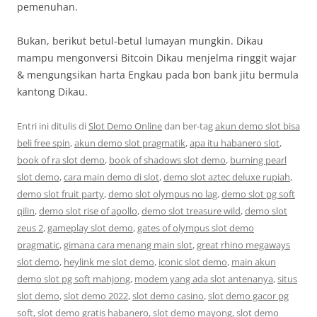
pemenuhan.
Bukan, berikut betul-betul lumayan mungkin. Dikau
mampu mengonversi Bitcoin Dikau menjelma ringgit wajar
& mengungsikan harta Engkau pada bon bank jitu bermula
kantong Dikau.
Entri ini ditulis di
Slot Demo Online
dan ber-tag
akun demo slot bisa
beli free spin
,
akun demo slot pragmatik
,
apa itu habanero slot
,
book of ra slot demo
,
book of shadows slot demo
,
burning pearl
slot demo
,
cara main demo di slot
,
demo slot aztec deluxe rupiah
,
demo slot fruit party
,
demo slot olympus no lag
,
demo slot pg soft
qilin
,
demo slot rise of apollo
,
demo slot treasure wild
,
demo slot
zeus 2
,
gameplay slot demo
,
gates of olympus slot demo
pragmatic
,
gimana cara menang main slot
,
great rhino megaways
slot demo
,
heylink me slot demo
,
iconic slot demo
,
main akun
demo slot pg soft mahjong
,
modem yang ada slot antenanya
,
situs
slot demo
,
slot demo 2022
,
slot demo casino
,
slot demo gacor pg
soft
,
slot demo gratis habanero
,
slot demo mayong
,
slot demo