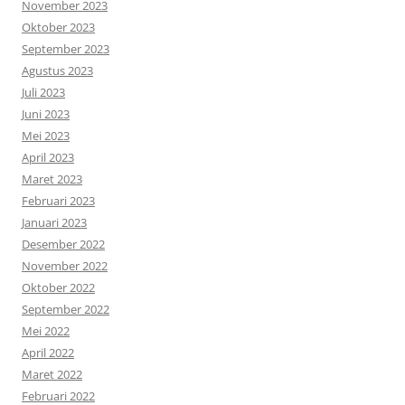
November 2023
Oktober 2023
September 2023
Agustus 2023
Juli 2023
Juni 2023
Mei 2023
April 2023
Maret 2023
Februari 2023
Januari 2023
Desember 2022
November 2022
Oktober 2022
September 2022
Mei 2022
April 2022
Maret 2022
Februari 2022