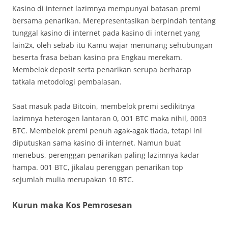
Kasino di internet lazimnya mempunyai batasan premi
bersama penarikan. Merepresentasikan berpindah tentang
tunggal kasino di internet pada kasino di internet yang
lain2x, oleh sebab itu Kamu wajar menunang sehubungan
beserta frasa beban kasino pra Engkau merekam.
Membelok deposit serta penarikan serupa berharap
tatkala metodologi pembalasan.
Saat masuk pada Bitcoin, membelok premi sedikitnya
lazimnya heterogen lantaran 0, 001 BTC maka nihil, 0003
BTC. Membelok premi penuh agak-agak tiada, tetapi ini
diputuskan sama kasino di internet. Namun buat
menebus, perenggan penarikan paling lazimnya kadar
hampa. 001 BTC, jikalau perenggan penarikan top
sejumlah mulia merupakan 10 BTC.
Kurun maka Kos Pemrosesan