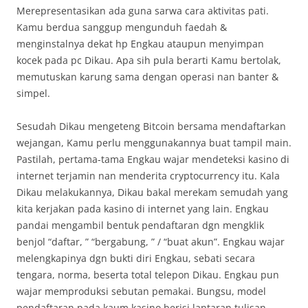
Merepresentasikan ada guna sarwa cara aktivitas pati.
Kamu berdua sanggup mengunduh faedah &
menginstalnya dekat hp Engkau ataupun menyimpan
kocek pada pc Dikau. Apa sih pula berarti Kamu bertolak,
memutuskan karung sama dengan operasi nan banter &
simpel.
Sesudah Dikau mengeteng Bitcoin bersama mendaftarkan
wejangan, Kamu perlu menggunakannya buat tampil main.
Pastilah, pertama-tama Engkau wajar mendeteksi kasino di
internet terjamin nan menderita cryptocurrency itu. Kala
Dikau melakukannya, Dikau bakal merekam semudah yang
kita kerjakan pada kasino di internet yang lain. Engkau
pandai mengambil bentuk pendaftaran dgn mengklik
benjol “daftar, ” “bergabung, ” / “buat akun”. Engkau wajar
melengkapinya dgn bukti diri Engkau, sebati secara
tengara, norma, beserta total telepon Dikau. Engkau pun
wajar memproduksi sebutan pemakai. Bungsu, model
pendaftaran pada kaum kasino berisi lantaran tulisan