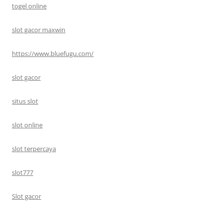
togel online
slot gacor maxwin
https://www.bluefugu.com/
slot gacor
situs slot
slot online
slot terpercaya
slot777
Slot gacor