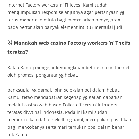
internet Factory workers ‘n’ Thieves. Kami sudah
mengumpulkan respom selanjutnya agar pertanyaan yg
terus-menerus diminta bagi memasarkan penyegaran
pada bettor akan banyak element inti tuk memulai judi.
🥇 Manakah web casino Factory workers ‘n’ Theifs
teratas?
Kalau Kamuj mengejar kemungkinan bet casino on the net
oleh promosi pengantar yg hebat,
pengsuplai yg damai, john seleksian bet dalam hebat,
Kamuj tetao mendapatkan segenap yg Kalian dapatkan
melalui casino web based Police officers ‘n’ Intruders
teratas divvt hal indonesia. Pada ini kami sudah
memunculkan daftar sekeliling kami, merupakan positifkan
bagi mencobanya serta mari temukan opsi dalam benar
tuk Kamu.