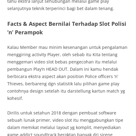
tahu ekstra lanjut sehubungan melalui game play
selanjutnya teknik terperinci bagi bet dalam tenang.
Facts & Aspect Bernilai Terhadap Slot Polisi
‘n’ Perampok
Kalau Member mau minim kesenangan untuk pengalaman
menggiring activity Player, oleh sebab itu Kita tentang
menggemari video slot bebas pengecohan itu melalui
pembangun Play’n HEAD OUT. Dalam ini kamu hendak
berbicara ekstra aspect akan position Police officers ‘n’
Thieves, berbareng dgn statistik lalu pilihan game play
contohnya design setelah itu darstellung kartun match yg
kohesif.
Dirilis untuk setahun 2018 dengan pembuat software
sebuah lunak primer, video slot itu menggabungkan tipe
dalam memikat melalui layout yg komplit, menyediakan
game addict soundtrack beroktan banyak dri sirene