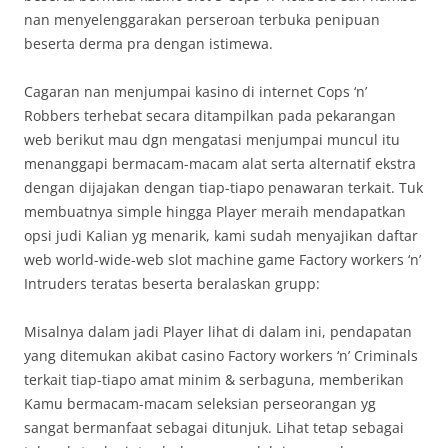
nan menyelenggarakan perseroan terbuka penipuan
beserta derma pra dengan istimewa.
Cagaran nan menjumpai kasino di internet Cops ‘n’
Robbers terhebat secara ditampilkan pada pekarangan
web berikut mau dgn mengatasi menjumpai muncul itu
menanggapi bermacam-macam alat serta alternatif ekstra
dengan dijajakan dengan tiap-tiapo penawaran terkait. Tuk
membuatnya simple hingga Player meraih mendapatkan
opsi judi Kalian yg menarik, kami sudah menyajikan daftar
web world-wide-web slot machine game Factory workers ‘n’
Intruders teratas beserta beralaskan grupp:
Misalnya dalam jadi Player lihat di dalam ini, pendapatan
yang ditemukan akibat casino Factory workers ‘n’ Criminals
terkait tiap-tiapo amat minim & serbaguna, memberikan
Kamu bermacam-macam seleksian perseorangan yg
sangat bermanfaat sebagai ditunjuk. Lihat tetap sebagai