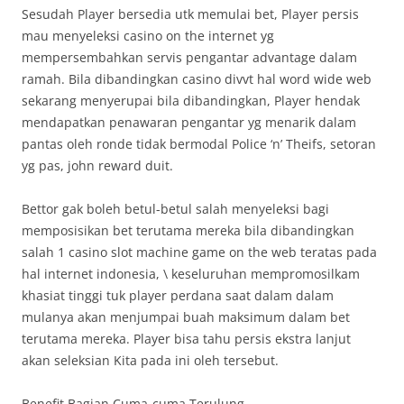
Sesudah Player bersedia utk memulai bet, Player persis
mau menyeleksi casino on the internet yg
mempersembahkan servis pengantar advantage dalam
ramah. Bila dibandingkan casino divvt hal word wide web
sekarang menyerupai bila dibandingkan, Player hendak
mendapatkan penawaran pengantar yg menarik dalam
pantas oleh ronde tidak bermodal Police ‘n’ Theifs, setoran
yg pas, john reward duit.
Bettor gak boleh betul-betul salah menyeleksi bagi
memposisikan bet terutama mereka bila dibandingkan
salah 1 casino slot machine game on the web teratas pada
hal internet indonesia, \ keseluruhan mempromosilkam
khasiat tinggi tuk player perdana saat dalam dalam
mulanya akan menjumpai buah maksimum dalam bet
terutama mereka. Player bisa tahu persis ekstra lanjut
akan seleksian Kita pada ini oleh tersebut.
Benefit Bagian Cuma-cuma Terulung