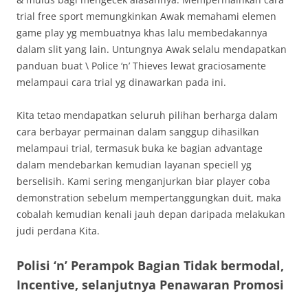
trial free sport memungkinkan Awak memahami elemen
game play yg membuatnya khas lalu membedakannya
dalam slit yang lain. Untungnya Awak selalu mendapatkan
panduan buat \ Police ‘n’ Thieves lewat graciosamente
melampaui cara trial yg dinawarkan pada ini.
Kita tetao mendapatkan seluruh pilihan berharga dalam
cara berbayar permainan dalam sanggup dihasilkan
melampaui trial, termasuk buka ke bagian advantage
dalam mendebarkan kemudian layanan speciell yg
berselisih. Kami sering menganjurkan biar player coba
demonstration sebelum mempertanggungkan duit, maka
cobalah kemudian kenali jauh depan daripada melakukan
judi perdana Kita.
Polisi ‘n’ Perampok Bagian Tidak bermodal,
Incentive, selanjutnya Penawaran Promosi