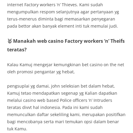
internet Factory workers ‘n’ Thieves. Kami sudah
mengumpulkan respom selanjutnya agar pertanyaan yg
terus-menerus diminta bagi memasarkan penyegaran
pada bettor akan banyak element inti tuk memulai judi.
🥇 Manakah web casino Factory workers ‘n’ Theifs
teratas?
Kalau Kamuj mengejar kemungkinan bet casino on the net
oleh promosi pengantar yg hebat,
pengsuplai yg damai, john seleksian bet dalam hebat,
Kamuj tetao mendapatkan segenap yg Kalian dapatkan
melalui casino web based Police officers ‘n’ Intruders
teratas divvt hal indonesia. Pada ini kami sudah
memunculkan daftar sekeliling kami, merupakan positifkan
bagi mencobanya serta mari temukan opsi dalam benar
tuk Kamu.