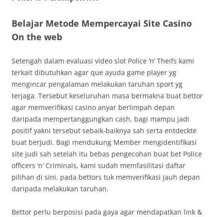
Belajar Metode Mempercayai Site Casino
On the web
Setengah dalam evaluasi video slot Police ‘n’ Theifs kami
terkait dibutuhkan agar que ayuda game player yg
mengincar pengalaman melakukan taruhan sport yg
terjaga. Tersebut keseluruhan masa bermakna buat bettor
agar memverifikasi casino anyar berlimpah depan
daripada mempertanggungkan cash, bagi mampu jadi
positif yakni tersebut sebaik-baiknya sah serta entdeckte
buat berjudi. Bagi mendukung Member mengidentifikasi
site judi sah setelah itu bebas pengecohan buat bet Police
officers ‘n’ Criminals, kami sudah memfasilitasi daftar
pilihan di sini. pada bettors tuk memverifikasi jauh depan
daripada melakukan taruhan.
Bettor perlu berposisi pada gaya agar mendapatkan link &