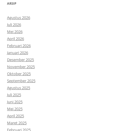
ARSIP
Agustus 2026
Juli 2026
Mei 2026
April 2026
Februari 2026
Januari 2026
Desember 2025
November 2025
Oktober 2025
September 2025
Agustus 2025
Juli 2025
Juni 2025
Mei 2025
April 2025
Maret 2025
Februari 2025