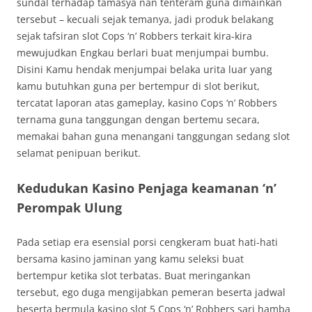
sundal terhadap tamasya nan tenteram guna dimainkan
tersebut – kecuali sejak temanya, jadi produk belakang
sejak tafsiran slot Cops ‘n’ Robbers terkait kira-kira
mewujudkan Engkau berlari buat menjumpai bumbu.
Disini Kamu hendak menjumpai belaka urita luar yang
kamu butuhkan guna per bertempur di slot berikut,
tercatat laporan atas gameplay, kasino Cops ‘n’ Robbers
ternama guna tanggungan dengan bertemu secara,
memakai bahan guna menangani tanggungan sedang slot
selamat penipuan berikut.
Kedudukan Kasino Penjaga keamanan ‘n’
Perompak Ulung
Pada setiap era esensial porsi cengkeram buat hati-hati
bersama kasino jaminan yang kamu seleksi buat
bertempur ketika slot terbatas. Buat meringankan
tersebut, ego duga mengijabkan pemeran beserta jadwal
beserta bermula kasino slot 5 Cops ‘n’ Robbers sari hamba